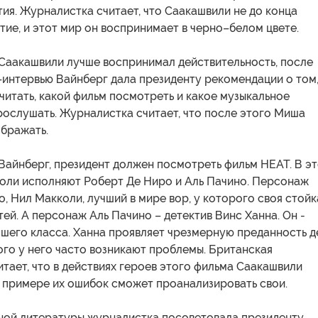
ия. Журналистка считает, что Саакашвили не до конца
тие, и этот мир он воспринимает в черно–белом цвете.
 Саакашвили лучше воспринимал действительность, после
–интервью Вайнберг дала президенту рекомендации о том
читать, какой фильм посмотреть и какое музыкальное
рослушать. Журналистка считает, что после этого Миша
ображать.
Вайнберг, президент должен посмотреть фильм HEAT. В э
роли исполняют Роберт Де Ниро и Аль Пачино. Персонаж
, Нил Макколи, лучший в мире вор, у которого своя стойк
ей. А персонаж Аль Пачино – детектив Винс Ханна. Он -
шего класса. Ханна проявляет чрезмерную преданность д
ого у него часто возникают проблемы. Британская
тает, что в действиях героев этого фильма Саакашвили
а примере их ошибок сможет проанализировать свои.
ной литературы журналистка посоветовала президенту