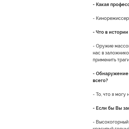
- Какая профес
- Кинорежиссер
- Что в истории
- Оружие массо
нас в заложнико
применить траги
- Обнаружение 
всего?
- То, что я мог
- Если бы Вы з
- Высокогорный 
красивый горный