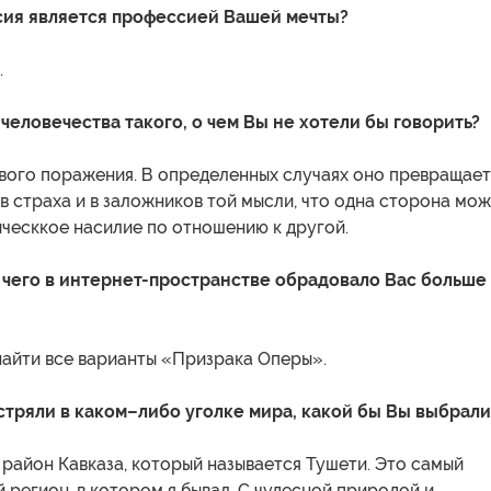
сия является профессией Вашей мечты?
.
 человечества такого, о чем Вы не хотели бы говорить?
вого поражения. В определенных случаях оно превращает
в страха и в заложников той мысли, что одна сторона мо
ческкое насилие по отношению к другой.
чего в интернет-пространстве обрадовало Вас больше
у найти все варианты «Призрака Оперы».
астряли в каком–либо уголке мира, какой бы Вы выбрали
район Кавказа, который называется Тушети. Это самый
 регион, в котором я бывал. С чудесной природой и