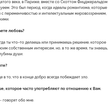
цатого века, в Париже, вместе со Скоттом Фицджеральдом
еем. Это был период, когда идеалы романтизма, которые
 с переменчивостью и интелектуальным мировоззрением,
кими.
аете любовь?
огда ты что–то делаешь или принимаешь решение, которое
оим собственным интересам, но, в то же время, ты знаешь,
глубины души.
ите?
е в то, что в конце добро всегда побеждает зло.
ше, которое часто употребляют по отношению к Вам.
- говорят обо мне.