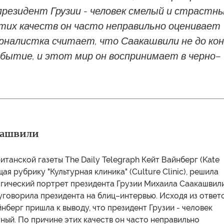
президент Грузии - человек смелый и страстны
тих качеств он часто неправильно оценивает
рналистка считает, что Саакашвили не до ко
 бытие, и этот мир он воспринимает в черно–
иашвили
танской газеты The Daily Telegraph Кейт Вайнберг (Kate
ая рубрику "Культурная клиника" (Culture Clinic), решила
гический портрет президента Грузии Михаила Саакашвили
уговорила президента на блиц–интервью. Исходя из ответ
нберг пришла к выводу, что президент Грузии - человек
ный. По причине этих качеств он часто неправильно