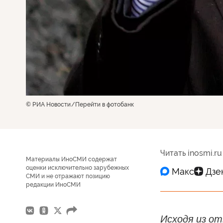
© РИА Новости
Перейти в фотобанк
Читать inosmi.ru
Материалы ИноСМИ содержат
оценки исключительно зарубежных
СМИ и не отражают позицию
редакции ИноСМИ
Исходя из о