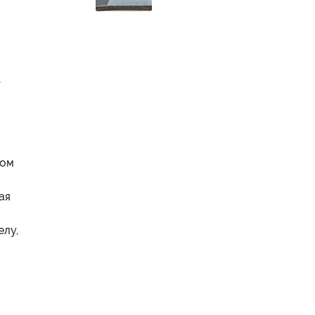
,
том
ая
елу,