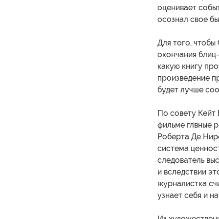
оценивает событ
осознал свое бы
Для того, чтобы
окончания блиц
какую книгу про
произведение п
будет лучше со
По совету Кейт 
фильме глвные 
Роберта Де Ниро
система ценност
следователь выс
и вследствии эт
журналистка счи
узнает себя и н
Из художествен