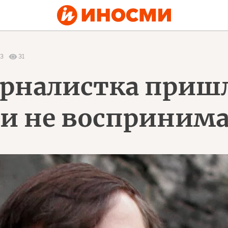
33
31
рналистка пришл
и не воспринима