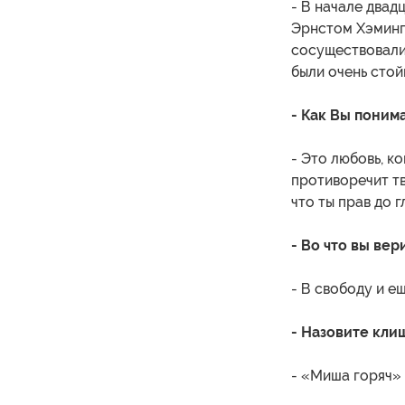
- В начале двад
Эрнстом Хэмингу
сосуществовали
были очень стой
- Как Вы поним
- Это любовь, к
противоречит тв
что ты прав до 
- Во что вы вер
- В свободу и ещ
- Назовите кли
- «Миша горяч» 