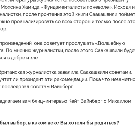
у Мохсина Хамида «Фундаменталисты поневоле». Исходя и
алистки, после прочтения этой книги Саакашвили поймет
жно проанализировать со всех сторон и только после эт
ор.
 произведений она советует прослушать «Волшебную
а. По мнению журналистки, после этого Саакашвили буде
ся в добре и зле.
 британская журналистка завалила Саакашвили советами.
 учтет ли президент эти рекомендации. Пока что незаметно
т последовал советам Вайнберг.
редлагаем вам блиц–интервью Кейт Вайнберг с Михаилом
с был выбор, в каком веке Вы хотели бы родиться?