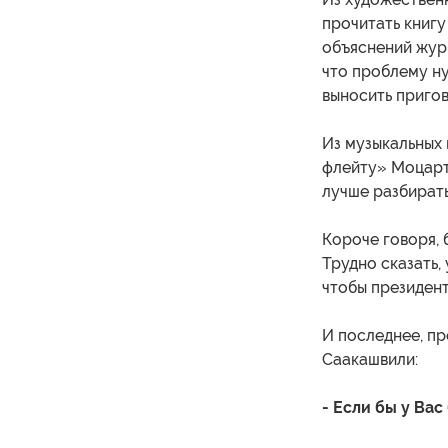
прочитать книг
объяснений журн
что проблему ну
выносить пригов
Из музыкальных
флейту» Моцарт
лучше разбирать
Короче говоря,
Трудно сказать,
чтобы президен
И последнее, п
Саакашвили:
- Если бы у Ва