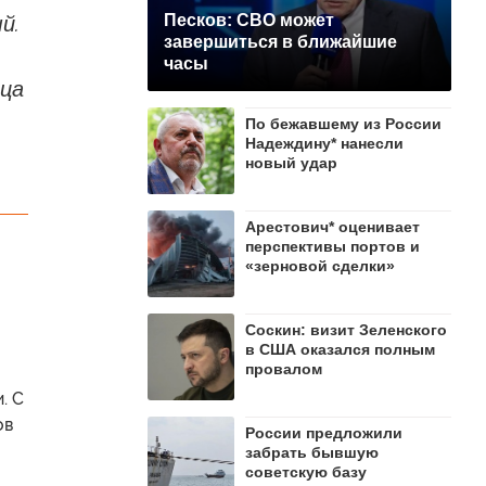
й.
Песков: СВО может
завершиться в ближайшие
часы
нца
По бежавшему из России
Надеждину* нанесли
новый удар
Арестович* оценивает
перспективы портов и
«зерновой сделки»
Соскин: визит Зеленского
в США оказался полным
провалом
. С
ов
России предложили
забрать бывшую
советскую базу