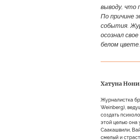
выводу, что 
По причине э
события. Жу
осознал свое
белом цвете.
Хатуна Нон
Журналистка бри
Weinberg), ведущ
создать психоло
этой целью она 
Саакашвили, Вай
смелый и страст