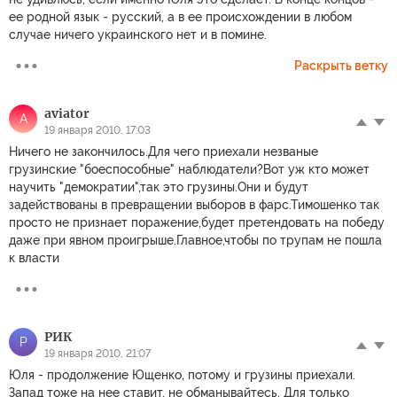
ее родной язык - русский, а в ее происхождении в любом
случае ничего украинского нет и в помине.
Раскрыть ветку
aviator
A
19 января 2010, 17:03
Ничего не закончилось.Для чего приехали незваные
грузинские "боеспособные" наблюдатели?Вот уж кто может
научить "демократии",так это грузины.Они и будут
задействованы в превращении выборов в фарс.Тимошенко так
просто не признает поражение,будет претендовать на победу
даже при явном проигрыше.Главное,чтобы по трупам не пошла
к власти
РИК
Р
19 января 2010, 21:07
Юля - продолжение Ющенко, потому и грузины приехали.
Запад тоже на нее ставит, не обманывайтесь. Для только