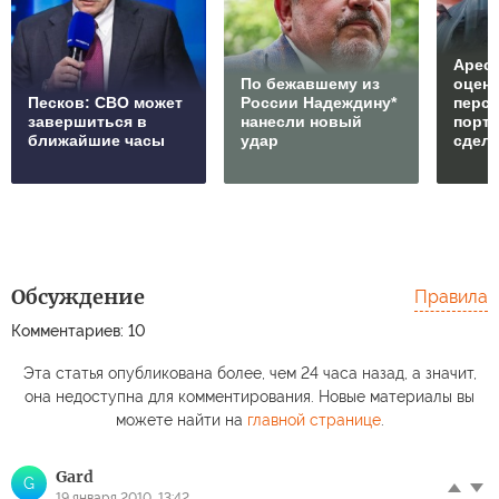
Арест
По бежавшему из
оцен
Песков: СВО может
России Надеждину*
перс
завершиться в
нанесли новый
порто
ближайшие часы
удар
сдел
Обсуждение
Правила
Комментариев: 10
Эта статья опубликована более, чем 24 часа назад, а значит,
она недоступна для комментирования. Новые материалы вы
можете найти на
главной странице
.
Gard
G
19 января 2010, 13:42