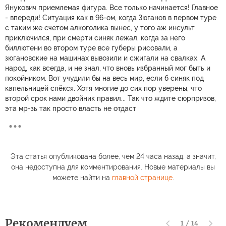
Янукович приемлемая фигура. Все только начинается! Главное
- впереди! Ситуация как в 96-ом, когда Зюганов в первом туре
с таким же счетом алкоголика вынес, у того аж инсульт
приключился, при смерти синяк лежал, когда за него
биллютени во втором туре все губеры рисовали, а
зюгановские на машинах вывозили и сжигали на свалках. А
народ, как всегда, и не знал, что вновь избранный мог быть и
покойником. Вот учудили бы на весь мир, если б синяк под
капельницей спёкся. Хотя многие до сих пор уверены, что
второй срок нами двойник правил... Так что ждите сюрпризов,
эта мр-зь так просто власть не отдаст
Эта статья опубликована более, чем 24 часа назад, а значит,
она недоступна для комментирования. Новые материалы вы
можете найти на
главной странице
.
Рекомендуем
1
/
14