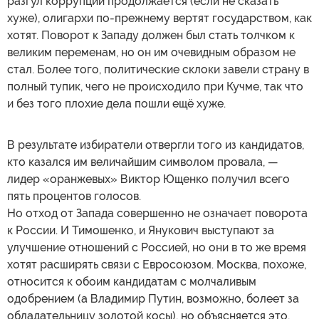
разгул коррупции продолжается (если не сказать
хуже), олигархи по-прежнему вертят государством, как
хотят. Поворот к Западу должен был стать толчком к
великим переменам, но он им очевидным образом не
стал. Более того, политические склоки завели страну в
полный тупик, чего не происходило при Кучме, так что
и без того плохие дела пошли ещё хуже.
В результате избиратели отвергли того из кандидатов,
кто казался им величайшим символом провала, —
лидер «оранжевых» Виктор Ющенко получил всего
пять процентов голосов.
Но отход от Запада совершенно не означает поворота
к России. И Тимошенко, и Янукович выступают за
улучшение отношений с Россией, но они в то же время
хотят расширять связи с Евросоюзом. Москва, похоже,
относится к обоим кандидатам с молчаливым
одобрением (а Владимир Путин, возможно, болеет за
обладательницу золотой косы), но объясняется это,