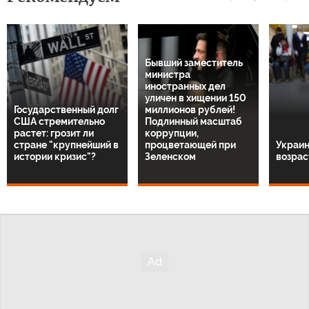
Бывший заместитель
министра
иностранных дел
уличен в хищении 150
Государственный долг
миллионов рублей!
США стремительно
Подлинный масштаб
растет: грозит ли
коррупции,
стране "крупнейший в
процветающей при
Украин
истории кризис"?
Зеленском
возрас