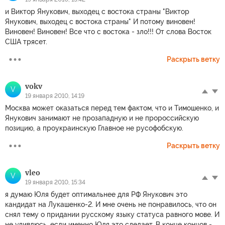
и Виктор Янукович, выходец с востока страны "Виктор
Янукович, выходец с востока страны" И потому виновен!
Виновен! Виновен! Все что с востока - зло!!! От слова Восток
США трясет.
Раскрыть ветку
vokv
V
19 января 2010, 14:19
Москва может оказаться перед тем фактом, что и Тимошенко, и
Янукович занимают не прозападную и не пророссийскую
позицию, а проукраинскую Главное не русофобскую.
Раскрыть ветку
vleo
V
19 января 2010, 15:34
я думаю Юля будет оптимальнее для РФ Янукович это
кандидат на Лукашенко-2. И мне очень не понравилось, что он
снял тему о придании русскому языку статуса равного мове. И
не удивлюсь, если именно Юля это сделает. В конце концов -