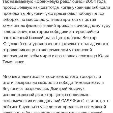
так называемую «оранжевую революцию» 2004 года,
произошедшую как раз тогда, когда украинцы выбирали
президента. Янукович уже праздновал победу на тех
выборах, но массовые уличные протесты против
замеченных фальсификаций привели к очередному туру
голосования, в котором победили антироссийски
настроенный бывший глава Центробанка Виктор
Ющенко (его изуродованное в результате загадочного
отравления лицо стало символом украинской
оппозиции во всём мире) и его главная союзница Юлия
Тимошенко.
Мнения аналитиков относительно того, говорят ли
итоги воскресных выборов о победе Тимошенко или
Януковича, разделились. Дмитрий Боярчук,
исполнительный директор центра социально-
экономических исследований CASE (Киев), считает, что
рейтинг Януковича уже достиг предельно возможной
величины, и больше сорока процентов в следующей