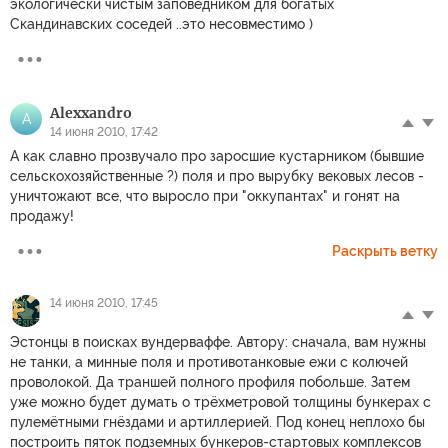
экологически чистым заповедником для богатых
Скандинавских соседей ..это несовместимо )
Alexxandro
A
14 июня 2010, 17:42
А как славно прозвучало про заросшие кустарником (бывшие
сельскохозяйственные ?) поля и про вырубку вековых лесов -
уничтожают все, что выросло при "оккупантах" и гонят на
продажу!
Раскрыть ветку
14 июня 2010, 17:45
Эстонцы в поисках вундерваффе. Автору: сначала, вам нужны
не танки, а минные поля и противотанковые ежи с колючей
проволокой. Да траншей полного профиля побольше. Затем
уже можно будет думать о трёхметровой толщины бункерах с
пулемётными гнёздами и артиллерией. Под конец неплохо бы
построить пяток подземных бункеров-стартовых комплексов