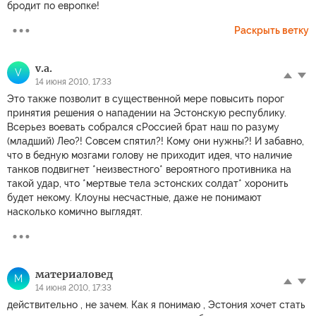
бродит по европке!
Раскрыть ветку
v.a.
V
14 июня 2010, 17:33
Это также позволит в существенной мере повысить порог
принятия решения о нападении на Эстонскую республику.
Всерьез воевать собрался сРоссией брат наш по разуму
(младший) Лео?! Совсем спятил?! Кому они нужны?! И забавно,
что в бедную мозгами голову не приходит идея, что наличие
танков подвигнет *неизвестного* вероятного противника на
такой удар, что *мертвые тела эстонских солдат* хоронить
будет некому. Клоуны несчастные, даже не понимают
насколько комично выглядят.
материаловед
М
14 июня 2010, 17:33
действительно , не зачем. Как я понимаю , Эстония хочет стать