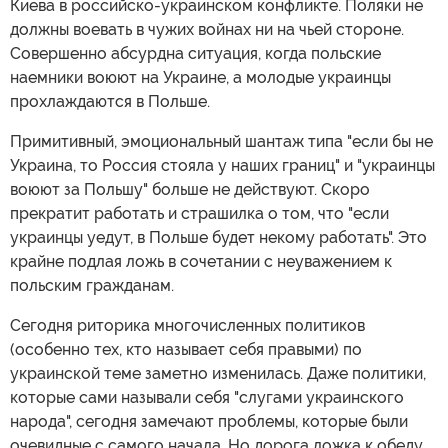
Киева в российско-украинском конфликте. Поляки не
должны воевать в чужих войнах ни на чьей стороне.
Совершенно абсурдна ситуация, когда польские
наемники воюют на Украине, а молодые украинцы
прохлаждаются в Польше.
Примитивный, эмоциональный шантаж типа "если бы не
Украина, то Россия стояла у наших границ" и "украинцы
воюют за Польшу" больше не действуют. Скоро
прекратит работать и страшилка о том, что "если
украинцы уедут, в Польше будет некому работать". Это
крайне подлая ложь в сочетании с неуважением к
польским гражданам.
Сегодня риторика многочисленных политиков
(особенно тех, кто называет себя правыми) по
украинской теме заметно изменилась. Даже политики,
которые сами называли себя "слугами украинского
народа", сегодня замечают проблемы, которые были
очевидные с самого начала. Но дорога ложка к обеду.