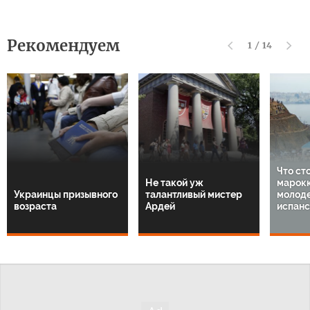
Рекомендуем
1
/
14
Что ст
Не такой уж
марок
Украинцы призывного
талантливый мистер
молод
возраста
Ардей
испанс