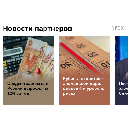
Новости партнеров
INFOX
Кубань готовится к
Средняя зарплата в
аномальной жаре,
Песко
России выросла на
введен 4-й уровень
заве
12% за год
риска
ближ