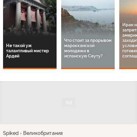
Иран 
запрет
амери
Что стоит за прорывом
заходи
Не такой уж
марокканской
услов
талантливый мистер
молодежи в
готовя
Ардей
испанскую Сеуту?
соглаш
Spiked
Великобритания