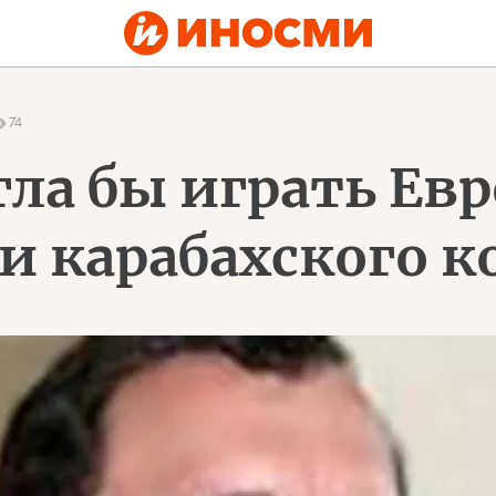
74
ла бы играть Евр
и карабахского 