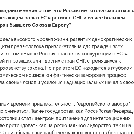
равдано мнение о том, что Россия не готова смириться 
астающей ролью ЕС в регионе СНГ и со все большей
ран бывшего Союза в Европу?
одель высокого уровня жизни, развитых демократических
щиты прав человека привлекательна для граждан всех
 и в этом смысле Россия опасается конкуренции с ЕС за
й и правящих элит других стран СНГ, стремящихся к
рховенству закона. Но при этом ЕС находится в глубоком
омическом кризисе, он фактически заморозил процесс
а своих членов и усиления наднациональных начал в свое
нием времени привлекательность "европейского выбора"
о снижаться. Такие государства, как Российская Федерац
остоянии стать центром притяжения для интеграционных
ве претендовать как на региональное лидерство, так и на
ЕС при обсуждении наиболее важных вопросов безопасно