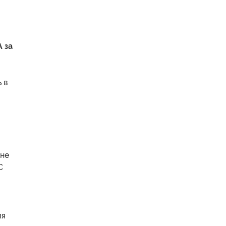
 за
 в
 не
С
ля