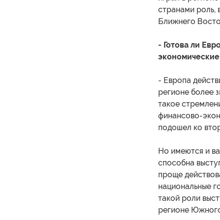
странами роль, 
Ближнего Восто
- Готова ли Ев
экономические
- Европа действ
регионе более з
такое стремлени
финансово-экон
подошел ко втор
Но имеются и ва
способна высту
проще действова
национальные го
такой роли выст
регионе Южного