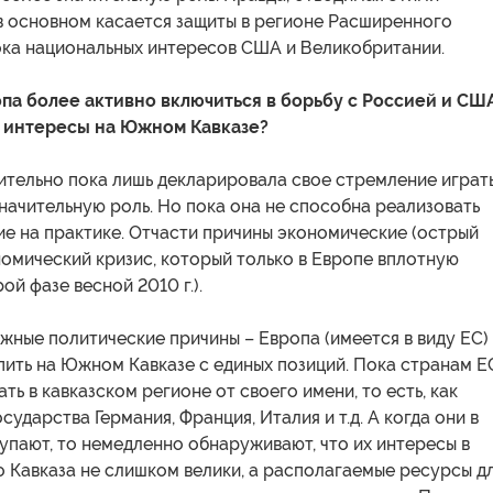
в основном касается защиты в регионе Расширенного
ка национальных интересов США и Великобритании.
ропа более активно включиться в борьбу с Россией и США
 интересы на Южном Кавказе?
ительно пока лишь декларировала свое стремление играть
начительную роль. Но пока она не способна реализовать
е на практике. Отчасти причины экономические (острый
омический кризис, который только в Европе вплотную
ой фазе весной 2010 г.).
жные политические причины – Европа (имеется в виду ЕС)
пить на Южном Кавказе с единых позиций. Пока странам Е
ть в кавказском регионе от своего имени, то есть, как
сударства Германия, Франция, Италия и т.д. А когда они в
упают, то немедленно обнаруживают, что их интересы в
 Кавказа не слишком велики, а располагаемые ресурсы д