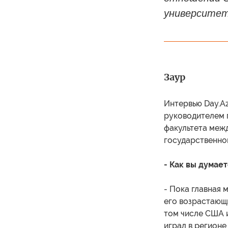
университет
Заур
Интервью Day.Az
руководителем 
факультета меж
государственно
- Как вы думае
- Пока главная 
его возрастающи
том числе США 
играл в регионе