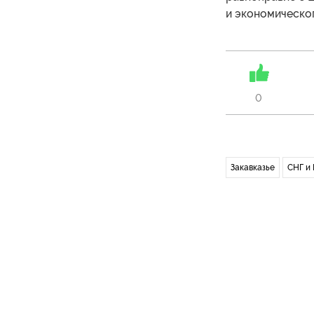
и экономическог
0
Закавказье
СНГ и