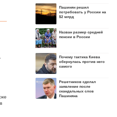
Пашинян рeшил
потребовать у России на
$2 млрд
Назван размер средней
пенсии в России
Почему тактика Киева
"
обернулась против него
самого
Решетников cделал
заявление после
скандальных слов
Пашиняна
кже
в