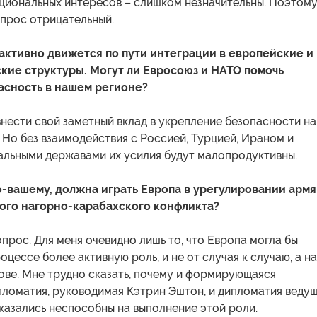
циональных интересов – слишком незначительны. Поэтом
опрос отрицательный.
активно движется по пути интеграции в европейские и
кие структуры. Могут ли Евросоюз и НАТО помочь
асность в нашем регионе?
 внести свой заметный вклад в укрепление безопасности на
Но без взаимодействия с Россией, Турцией, Ираном и
альными державами их усилия будут малопродуктивны.
по-вашему, должна играть Европа в урегулировании арм
ого нагорно-карабахского конфликта?
опрос. Для меня очевидно лишь то, что Европа могла бы
оцессе более активную роль, и не от случая к случаю, а на
ове. Мне трудно сказать, почему и формирующаяся
пломатия, руководимая Кэтрин Эштон, и дипломатия веду
казались неспособны на выполнение этой роли.