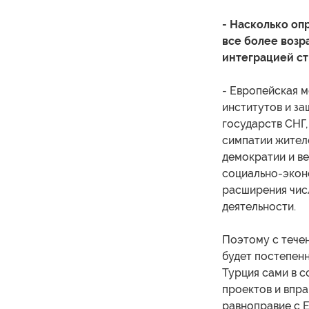
- Насколько оп
все более возр
интеграцией ст
- Европейская м
институтов и за
государств СНГ,
симпатии жителе
демократии и ве
социально-экон
расширения числ
деятельности.
Поэтому с тече
будет постепенн
Турция сами в с
проектов и впра
равноправие с 