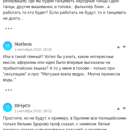
резервацию, где мы будем танцевать народные танцы Одни
танцы, другие вышиванки, и гопока... фальклёр блин... а
работать то кто будет? Если работать не будут, то и танцевать
не долго,...
Mathem
M
1 сентября 2010, 16:09
Или я такой тёмный? Хотел бы узнать, какие интересные
мысли, афоризмы или идеи были впервые высказаны на
прибалтийских языках? А то у меня в голове - только про
"оккупацию" и про: "Матушка взяла ведро... Молча принесла
воды..."
ПётрСт
П
1 сентября 2010, 18:02
Простите, но не будут, к примеру, в Гарлеме все полицейскими
только белыми Здорово проф сказал, с намёком: белые
пиндосы аналог цывылизованых латышей, а основное