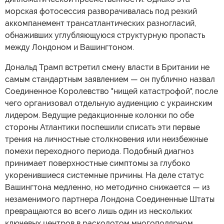
морская фотосессия разворачивалась под резкий
аккомпанемент трансатлантических разногласий,
обнаживших углубляющуюся структурную пропасть
между Лондоном и Вашингтоном.
Дональд Трамп встретил смену власти в Британии не
самым стандартным заявлением — он публично назвал
Соединенное Королевство "нищей катастрофой", после
чего организовал отдельную аудиенцию с украинским
лидером. Ведущие редакционные колонки по обе
стороны Атлантики поспешили списать эти первые
трения на личностные столкновения или неизбежные
помехи переходного периода. Подобный диагноз
принимает поверхностные симптомы за глубоко
укоренившиеся системные причины. На деле статус
Вашингтона медленно, но методично снижается — из
незаменимого партнера Лондона Соединенные Штаты
превращаются во всего лишь один из нескольких
ключевых центров в расколотом многополярном