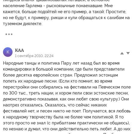
население Гарлема - рыскоязычные понаехавшие. Мне
кажется, больше подойтей не его пример, а такой: Простите,
но не будут, к примеру, рикши и кули обращаться к сахибам на
туземном диялекте.
KAA
K
1 сентября 2010, 22:24
Народные танцы и политика Пару лет назад был во время
командировки в большой компании, где были представители
более десятка европейских стран. Предложил эстонцам
попеть их народные песни. (Если кто помнит, во время
перестройки они собирались на фестивали на Певческом поле
по 300 тыс., треть нации, и хором пели свои эстонские песни,
демонстративно показывая, как они любят свою культуру.) Они
наотрез отказались. Оказалось, что сейчас никаких
фестивалей нет, и песен никто не поет. Получается, вся любовь
к народному творчеству была не более чем политикой. Я то
этого просто не знал (с прибалтами практически не общаюсь),
по незнаю и думал, что они действительно петь любят. А до них