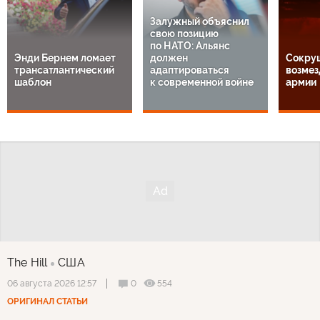
Залужный объяснил
свою позицию
по НАТО: Альянс
Энди Бернем ломает
должен
Сокру
трансатлантический
адаптироваться
возмез
шаблон
к современной войне
армии
The Hill
США
0
554
06 августа 2026 12:57
ОРИГИНАЛ СТАТЬИ