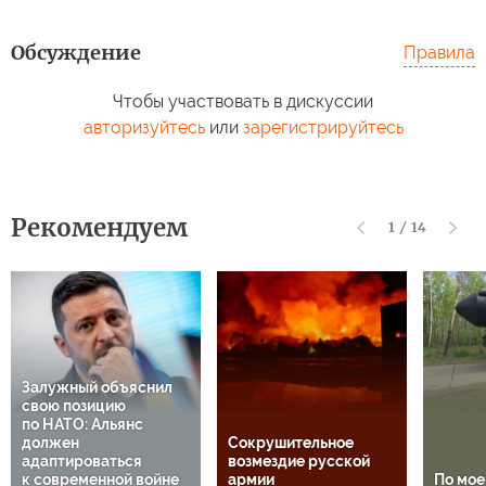
Обсуждение
Правила
Чтобы участвовать в дискуссии
авторизуйтесь
или
зарегистрируйтесь
Рекомендуем
1
/
14
Залужный объяснил
свою позицию
по НАТО: Альянс
должен
Сокрушительное
адаптироваться
возмездие русской
к современной войне
армии
По мо