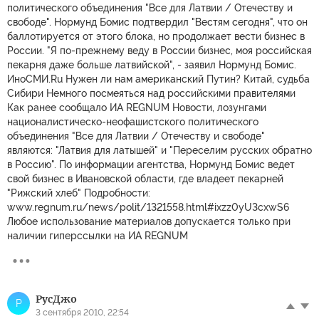
политического объединения "Все для Латвии / Отечеству и
свободе". Нормунд Бомис подтвердил "Вестям сегодня", что он
баллотируется от этого блока, но продолжает вести бизнес в
России. "Я по-прежнему веду в России бизнес, моя российская
пекарня даже больше латвийской", - заявил Нормунд Бомис.
ИноСМИ.Ru Нужен ли нам американский Путин? Китай, судьба
Сибири Немного посмеяться над российскими правителями
Как ранее сообщало ИА REGNUM Новости, лозунгами
националистическо-неофашистского политического
объединения "Все для Латвии / Отечеству и свободе"
являются: "Латвия для латышей" и "Переселим русских обратно
в Россию". По информации агентства, Нормунд Бомис ведет
свой бизнес в Ивановской области, где владеет пекарней
"Рижский хлеб" Подробности:
www.regnum.ru/news/polit/1321558.html#ixzz0yU3cxwS6
Любое использование материалов допускается только при
наличии гиперссылки на ИА REGNUM
РусДжо
Р
3 сентября 2010, 22:54