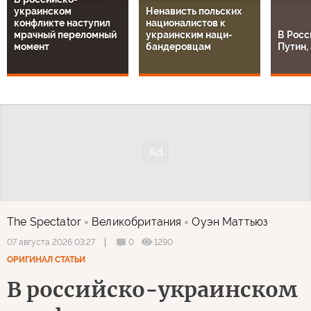
украинском
Ненависть польских
конфликте наступил
националистов к
мрачный переломный
украинским наци-
В Росс
момент
бандеровцам
Путин, 
The Spectator
Великобритания
Оуэн Маттьюз
0
1290
07 августа 2026 03:27
ОРИГИНАЛ СТАТЬИ
В российско-украинском