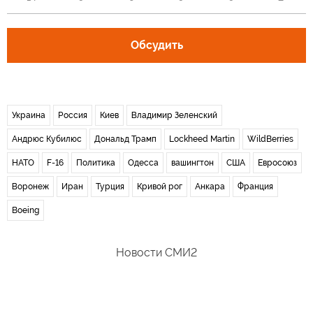
Обсудить
Украина
Россия
Киев
Владимир Зеленский
Андрюс Кубилюс
Дональд Трамп
Lockheed Martin
WildBerries
НАТО
F-16
Политика
Одесса
вашингтон
США
Евросоюз
Воронеж
Иран
Турция
Кривой рог
Анкара
Франция
Boeing
Новости СМИ2