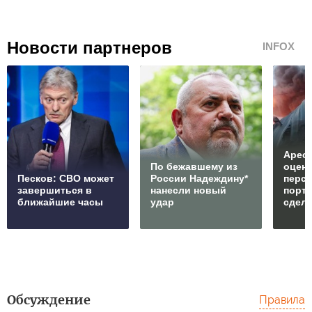
Новости партнеров
INFOX
Арест
По бежавшему из
оцен
Песков: СВО может
России Надеждину*
перс
завершиться в
нанесли новый
порто
ближайшие часы
удар
сдел
Обсуждение
Правила