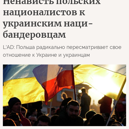
L'AntiDiplomatico
Италия
Фабрицио Поджи
0
641
07 августа 2026 01:54
ОРИГИНАЛ СТАТЬИ
Ненависть польских
националистов к
украинским наци-
бандеровцам