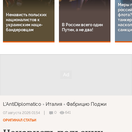
Обсуждение
Правила
Чтобы участвовать в дискуссии
авторизуйтесь
или
зарегистрируйтесь
Рекомендуем
1
/
14
Меры 
россий
Ненависть польских
флота?
националистов к
танкер
украинским наци-
В России всего один
наскол
бандеровцам
Путин, а не два!
санкц