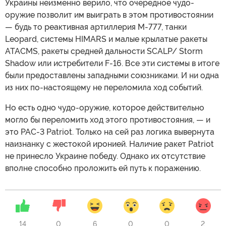
Украины неизменно верило, что очередное чудо-
оружие позволит им выиграть в этом противостоянии
— будь то реактивная артиллерия M-777, танки
Leopard, системы HIMARS и малые крылатые ракеты
ATACMS, ракеты средней дальности SCALP/ Storm
Shadow или истребители F-16. Все эти системы в итоге
были предоставлены западными союзниками. И ни одна
из них по-настоящему не переломила ход событий.
Но есть одно чудо-оружие, которое действительно
могло бы переломить ход этого противостояния, — и
это PAC-3 Patriot. Только на сей раз логика вывернута
наизнанку с жестокой иронией. Наличие ракет Patriot
не принесло Украине победу. Однако их отсутствие
вполне способно проложить ей путь к поражению.
14
0
6
0
0
2