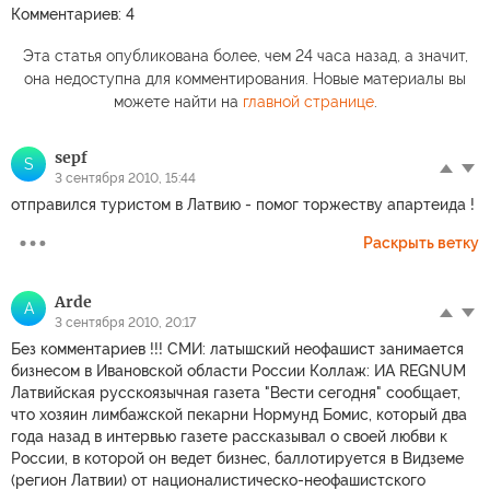
Комментариев: 4
Эта статья опубликована более, чем 24 часа назад, а значит,
она недоступна для комментирования. Новые материалы вы
можете найти на
главной странице
.
sepf
S
3 сентября 2010, 15:44
отправился туристом в Латвию - помог торжеству апартеида !
Раскрыть ветку
Arde
A
3 сентября 2010, 20:17
Без комментариев !!! СМИ: латышский неофашист занимается
бизнесом в Ивановской области России Коллаж: ИА REGNUM
Латвийская русскоязычная газета "Вести сегодня" сообщает,
что хозяин лимбажской пекарни Нормунд Бомис, который два
года назад в интервью газете рассказывал о своей любви к
России, в которой он ведет бизнес, баллотируется в Видземе
(регион Латвии) от националистическо-неофашистского