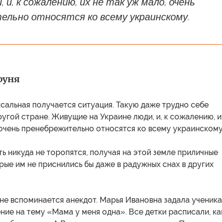
 и, к сожалению, их не так уж мало, очень
ельно относятся ко всему украинскому.
руня
сальная получается ситуация. Такую даже трудно себе
ругой стране. Живущие на Украине люди, и, к сожалению, и
 очень пренебрежительно относятся ко всему украинскому
ь никуда не торопятся, получая на этой земле приличные
рые им не приснились бы даже в радужных снах в других
мне вспоминается анекдот. Марья Ивановна задала ученик
ние на тему «Мама у меня одна». Все детки расписали, ка