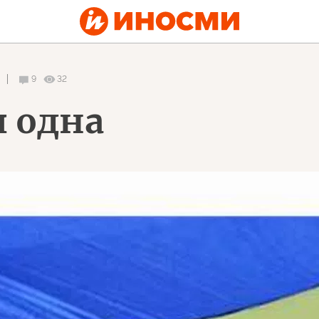
9
32
я одна