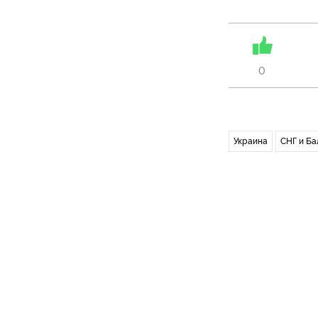
0
Украина
СНГ и Ба