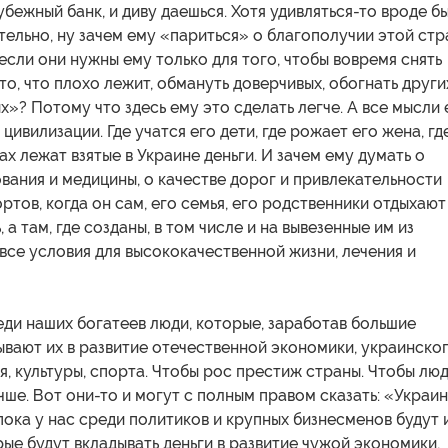
убежный банк, и диву даешься. Хотя удивляться-то вроде бы
тельно, ну зачем ему «париться» о благополучии этой ст
 если они нужны ему только для того, чтобы вовремя снять
 то, что плохо лежит, обмануть доверчивых, обогнать други
х»? Потому что здесь ему это сделать легче. А все мысли 
цивилизации. Где учатся его дети, где рожает его жена, гд
ах лежат взятые в Украине деньги. И зачем ему думать о
вания и медицины, о качестве дорог и привлекательности
ртов, когда он сам, его семья, его родственники отдыхают
, а там, где созданы, в том числе и на вывезенные им из
 все условия для высококачественной жизни, лечения и
реди наших богатеев люди, которые, заработав большие
ывают их в развитие отечественной экономики, украинско
, культуры, спорта. Чтобы рос престиж страны. Чтобы лю
чше. Вот они-то и могут с полным правом сказать: «Украин
пока у нас среди политиков и крупных бизнесменов будут 
орые будут вкладывать деньги в развитие чужой экономики,