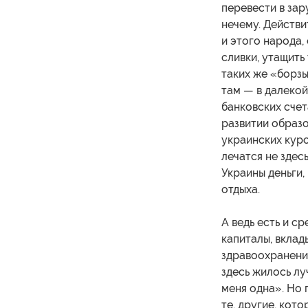
перевести в зар
нечему. Действи
и этого народа,
сливки, утащить
таких же «борзы
там — в далекой 
банковских счет
развитии образо
украинских куро
лечатся не здесь
Украины деньги,
отдыха.
А ведь есть и с
капиталы, вклад
здравоохранения
здесь жилось лу
меня одна». Но 
те, другие, кот