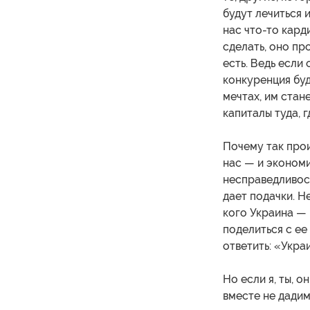
будут лечиться и
нас что-то кард
сделать, оно пр
есть. Ведь если
конкуренция буд
мечтах, им стан
капиталы туда, г
Почему так про
нас — и экономи
несправедливост
дает подачки. Н
кого Украина — 
поделиться с ее
ответить: «Украи
Но если я, ты, о
вместе не дадим