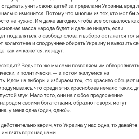
 отдыхать, учить своих детей за пределами Украины, вряд л
инально изменится. Потому что многим из тех, кто мог бы 
осто не нужно. Им даже выгодно, чтобы все оставалось как
 основная масса народа будет и дальше нищать, если
ет подавляться, а свобода слова и выбора останется толь
ет вольготнее и сподручнее обирать Украину и вывозить с
де, как им кажется, их ждут.
исходит? Ведь это же мы сами позволяем им обворовывать
чески, и политически, — а потом жалуемся на
ь. Идем на выборы и избираем тех, кто красиво обещает 
е задумываясь, что среди этих краснобаев немало таких, д
пустой звук. Мало того, они на любое предложение
 народом своими богатствами, образно говоря, могут
на, у меня одна (один, одно)».
н действительно верим, что Украина у нас одна, то давайте
 им взять верх над нами.