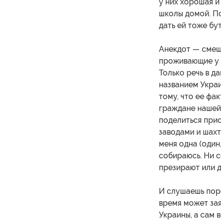
у них хорошая и
школы домой. По
дать ей тоже бут
Анекдот — смеш
проживающие у 
Только речь в д
названием Украи
тому, что ее фа
граждане нашей 
поделиться при
заводами и шахт
меня одна (один,
собираюсь. Ни с
презирают или д
И слушаешь пор
время может зая
Украины, а сам 