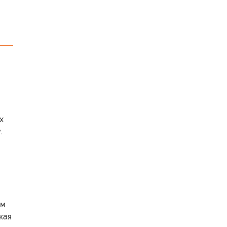
х
.
ам
кая