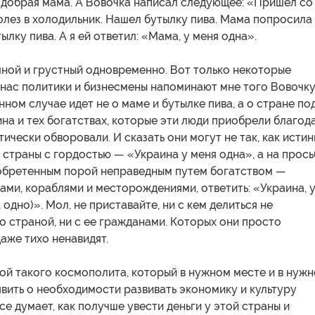
 добрая мама. А Вовочка написал следующее: «Пришел со
лез в холодильник. Нашел бутылку пива. Мама попросила
ылку пива. А я ей ответил: «Мама, у меня одна».
ной и грустный одновременно. Вот только некоторые
нас политики и бизнесмены напоминают мне того Вовочку
анном случае идет не о маме и бутылке пива, а о стране по
на и тех богатствах, которые эти люди приобрели благод
ктически обворовали. И сказать они могут не так, как исти
страны с гордостью — «Украина у меня одна», а на прось
обретенным порой неправедным путем богатством —
ами, кораблями и месторождениями, ответить: «Украина, 
 одно)». Мол, не приставайте, ни с кем делиться не
о страной, ни с ее гражданами. Которых они просто
аже тихо ненавидят.
ой такого космополита, который в нужном месте и в нуж
вить о необходимости развивать экономику и культуру
все думает, как получше увести деньги у этой страны и