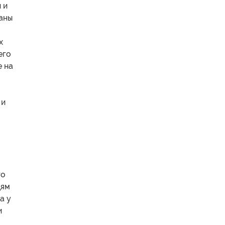
 и
раны
х
его
е на
 и
го
дям
а у
и