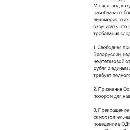
Москве под лоз
разоблачают бо
лицемерия этих
озвучивать, что
требования сле
1. Свободная п
Белоруссии, нед
нефтегазовой о
рубля с единым
требует полног
2. Признание Ос
позором для наш
3. Прекращение
самостоятельны
поведение в ОД