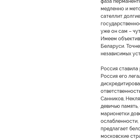
фаза перманент
медленно и мет
сателлит долгие
государственнос
уже он сам – чу
Имеем объектив
Беларуси. Точн
независимых ус
Россия ставила 
Россия его лега
дискредитирова
ответственность
Санников, Некля
девичью память,
марионетки дов
ослабленности,
предлагает бел
московские стра