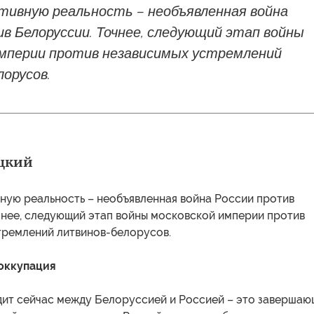
тивную реальность – необъявленная война
в Белоруссии. Точнее, следующий этап войны
империи против независимых устремлений
орусов.
оцкий
ную реальность – необъявленная война России против
чнее, следующий этап войны московской империи против
тремлений литвинов-белорусов.
оккупация
одит сейчас между Белоруссией и Россией – это завершаю