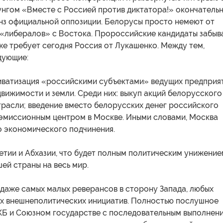
унгом «Вместе с Россией против диктатора!» окончатель
нз официальной оппозиции. Белорусы просто немеют от
 «либералов» с Востока. Пророссийские кандидаты забыв
 же требует сегодня Россия от Лукашенко. Между тем,
дующие:
риватизация «российскими субъектами» ведущих предприя
вижимости и земли. Среди них: выкуп акций белорусского
трасли; введение вместо белорусских денег российского
 эмиссионным центром в Москве. Иными словами, Москва
о экономического подчинения.
етии и Абхазии, что будет полным политическим унижение
ей страны на весь мир.
 даже самых малых реверансов в сторону Запада, любых
х внешнеполитических инициатив. Полностью послушное
КБ и Союзном государстве с последовательным выполнен