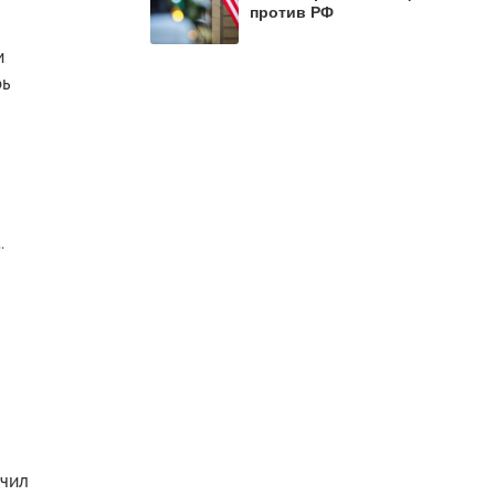
против РФ
и
рь
.
учил