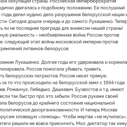
ной оккупации страны. Российская импербюрократия
одично двигалась к подобному положению. Ее послушный
 годы делал иудино дело разрушения белорусской нации 
ти. Сегодня дошла очередь и до самого Лукашенко. Тепе
ть ли не последняя преграда для аннексии нашей страны!
ную реальность – необъявленная война России против
ее, следующий этап войны московской империи против
тремлений литвинов-белорусов.
режим Лукашенко. Долгие годы его удерживала и кормила
лизировала. Россия помогала убивать, травить,
ть белорусских патриотов. Россия несет прямую
 за то что происходило на белорусской земл с 1994 года.
ев, Романчук, Лебедько, Дашкевич, Бухвостов и т.д. имеют
 если так быстро про это забыли. Россия руками своей
ела белорусов до крайнего состояния национальной
 политической дезорганизованности. И теперь Москва
орусам зловещую «помощь». Чтобы жертва «не мучилась»,
теги решили ее вовсе прикончить. Мол, диктатор так изм