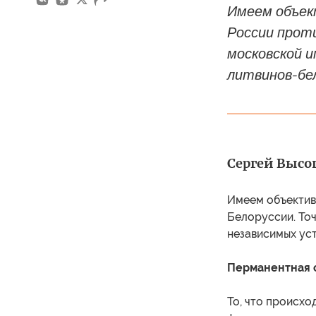
Имеем объек
России проти
московской 
литвинов-бел
Сергей Выс
Имеем объектив
Белоруссии. То
независимых ус
Перманентная 
То, что происх