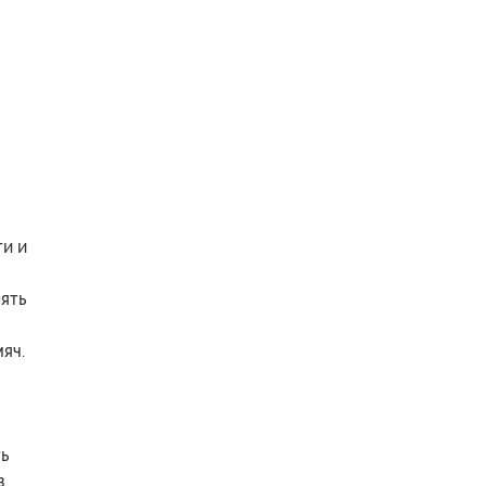
ти и
сять
яч.
ь
в