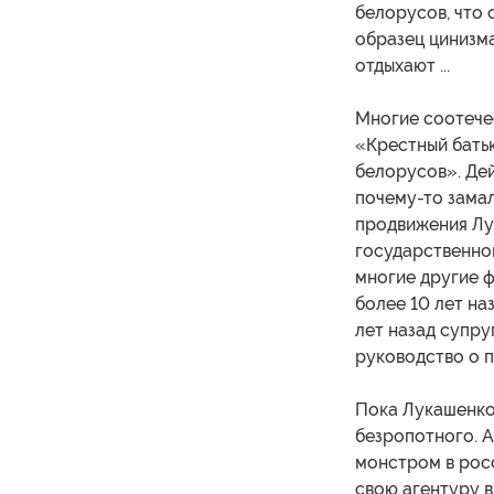
белорусов, что 
образец цинизма
отдыхают ...
Многие соотече
«Крестный батьк
белорусов». Дей
почему-то зама
продвижения Лук
государственном
многие другие 
более 10 лет на
лет назад супру
руководство о п
Пока Лукашенко
безропотного. А
монстром в рос
свою агентуру в