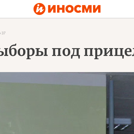
37
ыборы под приц