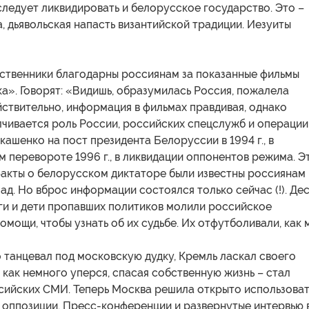
следует ликвидировать и белорусское государство. Это –
, дьявольская напасть византийской традиции. Иезуиты
ственники благодарны россиянам за показанные фильмы
а». Говорят: «Видишь, образумилась Россия, пожалела
ствительно, информация в фильмах правдивая, однако
лчивается роль России, российских спецслужб и операции
ашенко на пост президента Белоруссии в 1994 г., в
 перевороте 1996 г., в ликвидации оппонентов режима. Э
факты о белорусском диктаторе были известны россиянам
зад. Но вброс информации состоялся только сейчас (!). Де
ги и дети пропавших политиков молили российское
омощи, чтобы узнать об их судьбе. Их отфутболивали, как м
 танцевал под московскую дудку, Кремль ласкал своего
 как немного уперся, спасая собственную жизнь – стал
сийских СМИ. Теперь Москва решила открыто использоват
 оппозиции. Пресс-конференции и развернутые интервью 