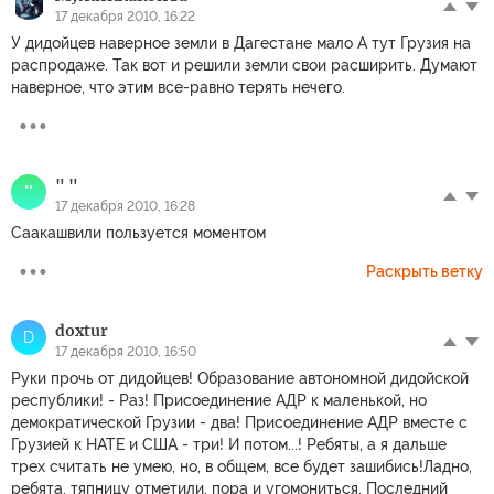
17 декабря 2010, 16:22
У дидойцев наверное земли в Дагестане мало А тут Грузия на
распродаже. Так вот и решили земли свои расширить. Думают
наверное, что этим все-равно терять нечего.
" "
""
17 декабря 2010, 16:28
Саакашвили пользуется моментом
Раскрыть ветку
doxtur
D
17 декабря 2010, 16:50
Руки прочь от дидойцев! Образование автономной дидойской
республики! - Раз! Присоединение АДР к маленькой, но
демократической Грузии - два! Присоединение АДР вместе с
Грузией к НАТЕ и США - три! И потом...! Ребяты, а я дальше
трех считать не умею, но, в общем, все будет зашибись!Ладно,
ребята, тяпницу отметили, пора и угомониться. Последний