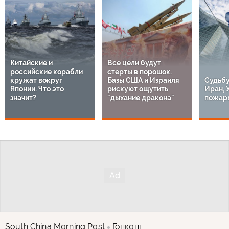
Китайские и
Все цели будут
российские корабли
стерты в порошок.
кружат вокруг
Базы США и Израиля
Судьбу
Японии. Что это
рискуют ощутить
Иран, 
значит?
"дыхание дракона"
пожары
South China Morning Post
Гонконг