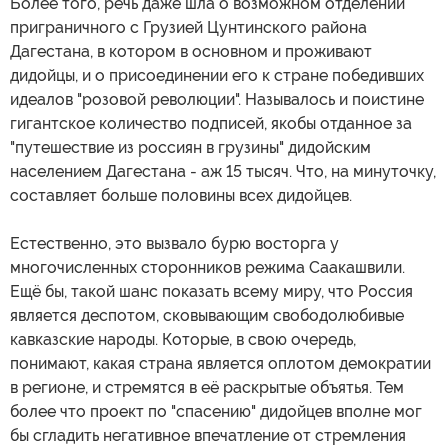
Более того, речь даже шла о возможном отделении
приграничного с Грузией Цунтинского района
Дагестана, в котором в основном и проживают
дидойцы, и о присоединении его к стране победивших
идеалов "розовой революции". Называлось и поистине
гигантское количество подписей, якобы отданное за
"путешествие из россиян в грузины" дидойским
населением Дагестана - аж 15 тысяч. Что, на минуточку,
составляет больше половины всех дидойцев.
Естественно, это вызвало бурю восторга у
многочисленных сторонников режима Саакашвили.
Ещё бы, такой шанс показать всему миру, что Россия
является деспотом, сковывающим свободолюбивые
кавказские народы. Которые, в свою очередь,
понимают, какая страна является оплотом демократии
в регионе, и стремятся в её раскрытые объятья. Тем
более что проект по "спасению" дидойцев вполне мог
бы сгладить негативное впечатление от стремления