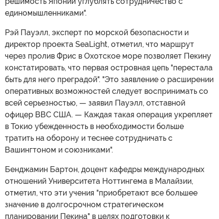
решимость Японии углублять сотрудничество с
единомышленниками".
Рэй Пауэлл, эксперт по морской безопасности и
директор проекта SeaLight, отметил, что маршрут
через пролив Фрис в Охотское море позволяет Пекину
констатировать, что первая островная цепь "перестала
быть для него преградой". "Это заявление о расширении
оперативных возможностей следует воспринимать со
всей серьезностью, — заявил Пауэлл, отставной
офицер ВВС США. — Каждая такая операция укрепляет
в Токио убежденность в необходимости больше
тратить на оборону и теснее сотрудничать с
Вашингтоном и союзниками".
Бенджамин Бартон, доцент кафедры международных
отношений Университета Ноттингема в Малайзии,
отметил, что эти учения "приобретают все большее
значение в долгосрочном стратегическом
планировании Пекина" в целях подготовки к