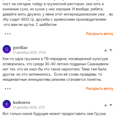
пост на сегодня, пойду в грузинский ресторан, они хоть и
конченые суки, но кухня у них хорошая. И вообще, ребята,
давайте жить дружно, у меня этот интернационализм уже ... во
лбу сидит (600 гр. дружбы с армянскими производителями
-это вам не шутка. С шаббатом
Раскрыть ветку
gorillaz
G
17 декабря 2010, 17:04
Как-то одна грузинка в ТВ-передаче, посвященной культуре
оговорилась, что среди 30-40 летних подданых Саакашвили
нет тех, кто не знал-бы что такое наркотики. Тема там была
другая, но это запомнилось... Если её слова правдивы, то
неадекватные иннициативы режима становятся понятны.
Раскрыть ветку
kodezero
K
17 декабря 2010, 17:17
Вот только какое будущее может предоставить нам Грузия,