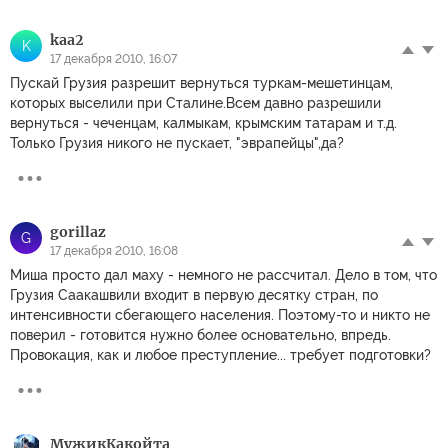
kaa2
K
17 декабря 2010, 16:07
Пускай Грузия разрешит вернуться туркам-мешетинцам,
которых выселили при Сталине.Всем давно разрешили
вернуться - чеченцам, калмыкам, крымским татарам и т.д.
Только Грузия никого не пускает, "эврапейцы",да?
gorillaz
G
17 декабря 2010, 16:08
Миша просто дал маху - немного не рассчитал. Дело в том, что
Грузия Саакашвили входит в первую десятку стран, по
интенсивности сбегающего населения. Поэтому-то и никто не
поверил - готовится нужно более основательно, впредь.
Провокация, как и любое преступление... требует подготовки?
МужикКакойта