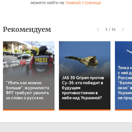
можете найти на
главной странице
.
Рекомендуем
1
/
14
Точка 
с ней 
JAS 39 Gripen против
Россие
"Убить как можно
Су-35: кто победит в
"балли
больше": журналиста
будущем
окно" 
ФРГ требуют уволить
противостоянии в
Украин
за слова о русских
небе над Украиной?
не про