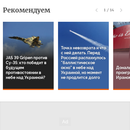
Рекомендуем
1
/
14
Точка невозврата и что
с ней делать. Перед
JAS 39 Gripen против
Россией распахнулось
Су-35: кто победит в
"баллистическое
будущем
окно" в небе над
Дональ
противостоянии в
Украиной, но момент
проигр
небе над Украиной?
не продлится долго
Ирано