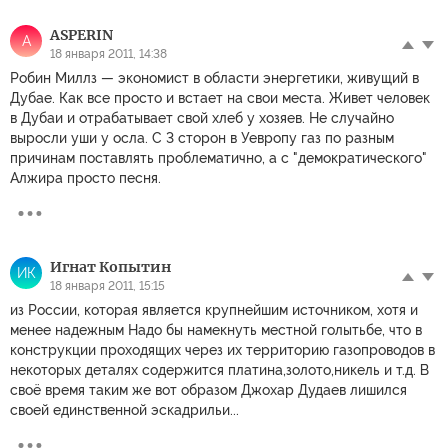
ASPERIN
A
18 января 2011, 14:38
Робин Миллз — экономист в области энергетики, живущий в
Дубае. Как все просто и встает на свои места. Живет человек
в Дубаи и отрабатывает свой хлеб у хозяев. Не случайно
выросли уши у осла. С 3 сторон в Уевропу газ по разным
причинам поставлять проблематично, а с "демократического"
Алжира просто песня.
Игнат Копытин
ИК
18 января 2011, 15:15
из России, которая является крупнейшим источником, хотя и
менее надежным Надо бы намекнуть местной голытьбе, что в
конструкции проходящих через их территорию газопроводов в
некоторых деталях содержится платина,золото,никель и т.д. В
своё время таким же вот образом Джохар Дудаев лишился
своей единственной эскадрильи...