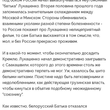
под боком России начал выкаблучиваться неугомонный
"батька" Лукашенко. Вторая половина прошлого года
запомнилась значительным охлаждением между
Москвой и Минском. Стороны обменивались
взаимными уколами разной степени болезненности -
то Россия покажет про Лукашенко нелицеприятный
фильм, то сам Батька выскажется в том смысле, что,
мол, и без России прекрасно проживем.
И в какой-то момент, чтобы окончательно досадить
Кремлю, Лукашенко начал демонстративно заигрывать
с Саакашвили, которого до этого времени столь же
демонстративно терпеть не мог. Уж, казалось бы, шито
белыми нитками. Поистине надо быть легковерными и
недолюбленными, как действующая грузинская власть,
чтобы кинуться в объятия подобному неожиданному
"союзнику".
Как известно, белорусский Батька отказался