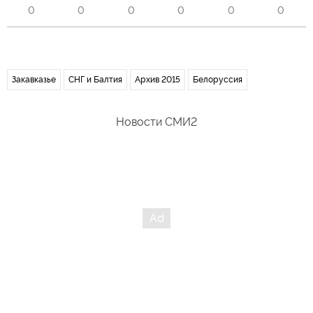
0
0
0
0
0
0
Закавказье
СНГ и Балтия
Архив 2015
Белоруссия
Новости СМИ2