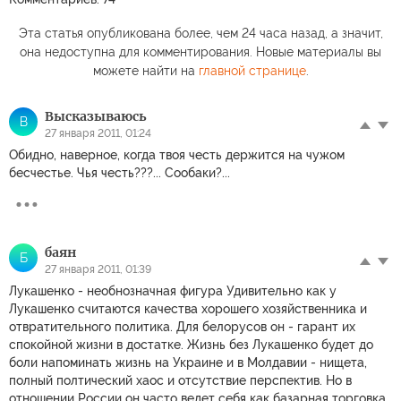
Эта статья опубликована более, чем 24 часа назад, а значит,
она недоступна для комментирования. Новые материалы вы
можете найти на
главной странице
.
Высказываюсь
В
27 января 2011, 01:24
Обидно, наверное, когда твоя честь держится на чужом
бесчестье. Чья честь???... Сообаки?...
баян
Б
27 января 2011, 01:39
Лукашенко - необнозначная фигура Удивительно как у
Лукашенко считаются качества хорошего хозяйственника и
отвратительного политика. Для белорусов он - гарант их
спокойной жизни в достатке. Жизнь без Лукашенко будет до
боли напоминать жизнь на Украине и в Молдавии - нищета,
полный полтический хаос и отсутствие перспектив. Но в
отношении России он часто ведет себя как базарная торговка,