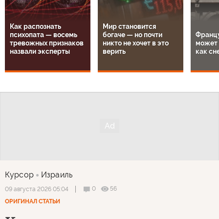
Как распознать
Мир становится
психопата — восемь
богаче — но почти
Францу
тревожных признаков
никто не хочет в это
может 
назвали эксперты
верить
как сн
Курсор
Израиль
0
56
09 августа 2026 05:04
ОРИГИНАЛ СТАТЬИ