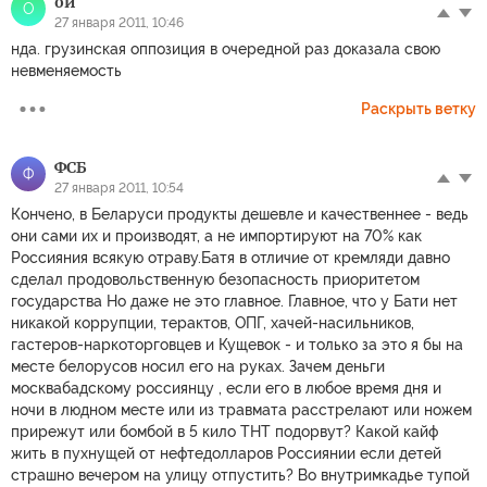
ой
О
27 января 2011, 10:46
нда. грузинская оппозиция в очередной раз доказала свою
невменяемость
Раскрыть ветку
ФСБ
Ф
27 января 2011, 10:54
Кончено, в Беларуси продукты дешевле и качественнее - ведь
они сами их и производят, а не импортируют на 70% как
Россияния всякую отраву.Батя в отличие от кремляди давно
сделал продовольственную безопасность приоритетом
государства Но даже не это главное. Главное, что у Бати нет
никакой коррупции, терактов, ОПГ, хачей-насильников,
гастеров-наркоторговцев и Кущевок - и только за это я бы на
месте белорусов носил его на руках. Зачем деньги
москвабадскому россиянцу , если его в любое время дня и
ночи в людном месте или из травмата расстрелают или ножем
прирежут или бомбой в 5 кило ТНТ подорвут? Какой кайф
жить в пухнущей от нефтедолларов Россиянии если детей
страшно вечером на улицу отпустить? Во внутримкадье тупой