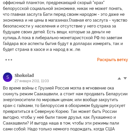
оффиснный планктон, предрекающий скорый "крах"
белорусской социальной экономике, никак не может понять,
что главная заслуга Бати перед своим народом - это даже не
экономика и не цены в магазинах.Главная его заслуга - чувство
безопасности у населения и отсутствие у него страха за
будущее своих детей. Есть вещи, котoрые за деньги не
купишь.А пока в либерально-монетаристской РФ по заветам
Гайдара все аспекты бытия будут в долларах измерять, так и
будет страна в хаосе и а народ в ж...пе.
Раскрыть ветку
Shokolad
S
27 января 2011, 11:03
Во время войны с Грузией Россия могла в мгновение ока
скинуть режим Саакашвили, а стоит нам продавать Беларусии
энергоносители по мировым ценам, или вообще закрутить
кран с гайками, то Белоруссия в обозримом будущем рускует
превратиться в Северную Корею. Так может быть России
выгодно, чтобы у неё были такие друзья, как Лукашенко и
Саакашвили? И выгода наша в том, чтобы эти режимы пали
сами собой. Надо только немного подождать, когда США