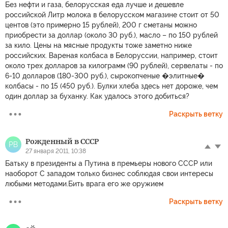
Без нефти и газа, белорусская еда лучше и дешевле
российской Литр молока в белорусском магазине стоит от 50
центов (это примерно 15 рублей), 200 г сметаны можно
приобрести за доллар (около 30 руб.), масло – по 150 рублей
за кило. Цены на мясные продукты тоже заметно ниже
российских. Вареная колбаса в Белоруссии, например, стоит
около трех долларов за килограмм (90 рублей), сервелаты - по
6-10 долларов (180-300 руб.), сырокопченые �элитные�
колбасы - по 15 (450 руб.). Булки хлеба здесь нет дороже, чем
один доллар за буханку. Как удалось этого добиться?
Раскрыть ветку
Рожденный в СССР
РВ
27 января 2011, 10:38
Батьку в президенты а Путина в премьеры нового СССР или
наоборот С западом только бизнес соблюдая свои интересы
любыми методами.Бить врага его же оружием
Раскрыть ветку