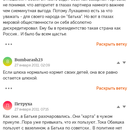
не понимая, что авторитет в глазах партнера намного важнее
чем сиеминутная выгода. Потому Лукашенко есть за что
уважать - для своего народа он "батька". Но вот в глазах
мировой общественности он себя абсолютно
дискредитировал. Ему бы в президентство такая страна как
Россия... И было бы всем щастье.
Раскрыть ветку
Bumbarash23
B
27 января 2011, 02:09
Если шлюха нормально кормит своих детей, она все равно
остается шлюхой.
Раскрыть ветку
Петруха
П
27 января 2011, 07:15
Как они...в Батьке разочаровались...Они "карта" в чужом
прикупе...Пора уже привыкать, что их пользуют...Тока Обаяшка
пользует с вазелином, а Батька по советски... В политике нет