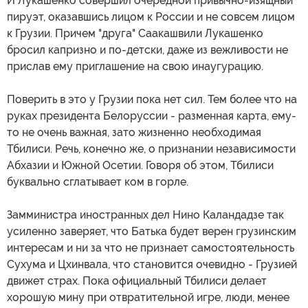
И Лукашенко совершил очередной привычно-изящный
пируэт, оказавшись лицом к России и не совсем лицом
к Грузии. Причем "друга" Саакашвили Лукашенко
бросил капризно и по-детски, даже из вежливости не
прислав ему приглашение на свою инаугурацию.
Поверить в это у Грузии пока нет сил. Тем более что на
руках президента Белоруссии - разменная карта, ему-
то не очень важная, зато жизненно необходимая
Тбилиси. Речь, конечно же, о признании независимости
Абхазии и Южной Осетии. Говоря об этом, Тбилиси
буквально сглатывает ком в горле.
Замминистра иностранных дел Нино Каландадзе так
усиленно заверяет, что Батька будет верен грузинским
интересам и ни за что не признает самостоятельность
Сухума и Цхинвала, что становится очевидно - Грузией
движет страх. Пока официальный Тбилиси делает
хорошую мину при отвратительной игре, люди, менее