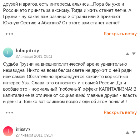
друзей и врагов, есть интересы, альянсы....Пора бы уже и
России это принять за аксиому. Тогда и жить станет легче. А
Грузии - ну какая вам разница 2 страны или 3 признают
Южную Осетию и Абхазию? От этого вам станет легче?
Раскрыть ветку
lubopitniy
L
27 января 2011, 08:11
Судьба Грузии на внешнеполитической арене удивительно
незавидна. Никто на всем белом свете не дружит с ней ради
нее самой. Обязательно преследуется какой-то корыстный
интерес Увы, Слава, это относится и к самой России. Да и
вообще это - нормальный "побочный" эффект КАПИТАЛИЗМА! В
капитализме (в отличие от социализма) главные друзья - власть
и деньги. Только вот слишком поздо люди об этом поняли!!!
Раскрыть ветку
iriss77
I
27 января 2011, 09:14