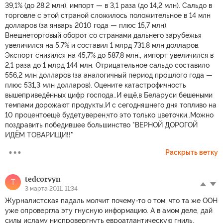
39,1% (до 28,2 млн), импорт — в 3,1 раза (до 14,2 млн). Сальдо в
торговле с этой страной сложилось положительное в 14 млн
долларов (за январь 2010 года — плюс 15,7 млн).
Внешнеторговый оборот со странами дальнего зарубежья
увеличился на 5,7% и составил 1 млрд 731,8 млн долларов.
Экспорт снизился на 45,7% до 587,8 млн., импорт увеличился в
2,1 раза до 1 млрд 144 млн. Отрицательное сальдо составило
556,2 млн долларов (за аналогичный период прошлого года —
плюс 531,3 млн долларов). Оцените катастрофичность
вышеприведённых цифр господа..И ещё,в Беларуси бешеными
темпами дорожают продукты.И с сегодняшнего дня топливо на
10 процентоещё будет,уверен,что это только цветочки..Можно
поздравить победившее большинство "ВЕРНОЙ ДОРОГОЙ
ИДЁМ ТОВАРИЩИ!!"
Раскрыть ветку
tedcorvyn
T
3 марта 2011, 11:34
Журналистская падаль молчит почему-то о том, что та же ООН
уже опровергла эту гнусную информацию. А в амом деле, дай
силы исламу ниспровергнуть евроатлантическую гниль,