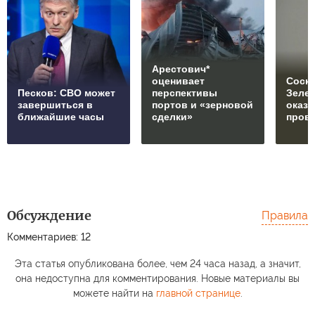
Арестович*
оценивает
Соски
Песков: СВО может
перспективы
Зеле
завершиться в
портов и «зерновой
оказ
ближайшие часы
сделки»
пров
Обсуждение
Правила
Комментариев: 12
Эта статья опубликована более, чем 24 часа назад, а значит,
она недоступна для комментирования. Новые материалы вы
можете найти на
главной странице
.