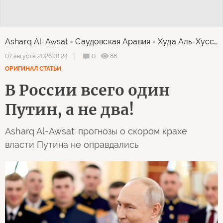
Asharq Al-Awsat
Саудовская Аравия
Худа Аль-Хуссейни
0
88
07 августа 2026 01:24
ОРИГИНАЛ СТАТЬИ
В России всего один
Путин, а не два!
Asharq Al-Awsat: прогнозы о скором крахе
власти Путина не оправдались