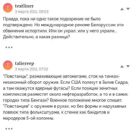
textliner
T
3 марта 2011, 06:03
Правда, пока ни одно такое подозрение не было
подтверждено. Но международное реноме Белоруссии эти
обвинения испортили. Или он украл, или у него украли...
Действительно, а какая разница?
taliereep
T
3 марта 2011, 07:02
"Повстанцы", размахивающие автоматами, стоя на танках-
незаконный оборот оружия. Если США полезут в Залив Сидра,
а там окажутся ядерные фугасы? Если позиции зенитных
комплексов разместят около нефтеразработок, а то и в самих
городах типа Бенгази? Военное положение многое спишет.
"Повстанцев" с оружием в руках, но без формы и нарукавных
повязок типа фольксштурма, к стенке как бандитов и
мародеров 5-ой колонны.