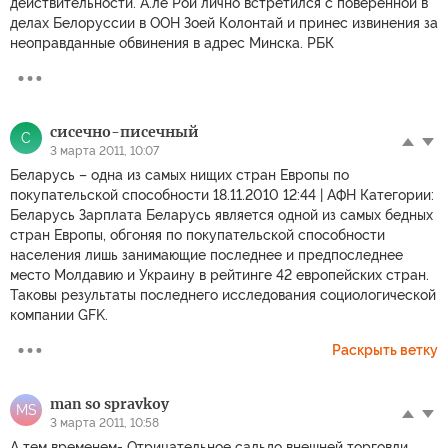
действительности. А.ле Рой лично встретился c поверенной в
делах Белоруссии в ООН Зоей Колонтай и принес извинения за
неоправданные обвинения в адрес Минска. РБК
сисечно-писечный
С
3 марта 2011, 10:07
Беларусь – одна из самых нищих стран Европы по
покупательской способности 18.11.2010 12:44 | АФН Категории:
Беларусь Зарплата Беларусь является одной из самых бедных
стран Европы, обгоняя по покупательской способности
населения лишь занимающие последнее и предпоследнее
место Молдавию и Украину в рейтинге 42 европейских стран.
Таковы результаты последнего исследования социологической
компании GFK.
Раскрыть ветку
man so spravkoy
MS
3 марта 2011, 10:58
А тем временем- Отрицательное сальдо внешней торговли