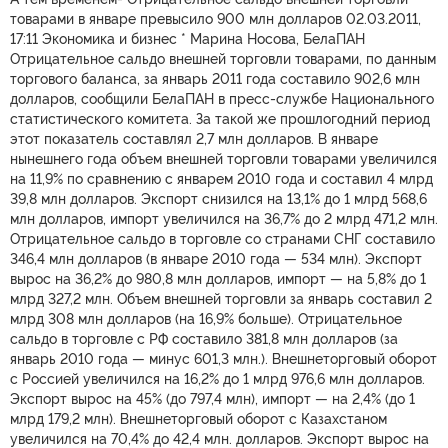
товарами в январе превысило 900 млн долларов 02.03.2011,
17:11 Экономика и бизнес * Марина Носова, БелаПАН
Отрицательное сальдо внешней торговли товарами, по данным
торгового баланса, за январь 2011 года составило 902,6 млн
долларов, сообщили БелаПАН в пресс-службе Национального
статистического комитета. За такой же прошлогодний период
этот показатель составлял 2,7 млн долларов. В январе
нынешнего года объем внешней торговли товарами увеличился
на 11,9% по сравнению с январем 2010 года и составил 4 млрд
39,8 млн долларов. Экспорт снизился на 13,1% до 1 млрд 568,6
млн долларов, импорт увеличился на 36,7% до 2 млрд 471,2 млн.
Отрицательное сальдо в торговле со странами СНГ составило
346,4 млн долларов (в январе 2010 года — 534 млн). Экспорт
вырос на 36,2% до 980,8 млн долларов, импорт — на 5,8% до 1
млрд 327,2 млн. Объем внешней торговли за январь составил 2
млрд 308 млн долларов (на 16,9% больше). Отрицательное
сальдо в торговле с РФ составило 381,8 млн долларов (за
январь 2010 года — минус 601,3 млн.). Внешнеторговый оборот
с Россией увеличился на 16,2% до 1 млрд 976,6 млн долларов.
Экспорт вырос на 45% (до 797,4 млн), импорт — на 2,4% (до 1
млрд 179,2 млн). Внешнеторговый оборот с Казахстаном
увеличился на 70,4% до 42,4 млн. долларов. Экспорт вырос на