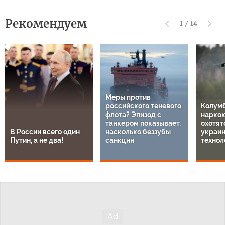
Рекомендуем
1
/
14
Меры против
российского теневого
Колум
флота? Эпизод с
нарко
танкером показывает,
охотят
В России всего один
насколько беззубы
украи
Путин, а не два!
санкции
технол