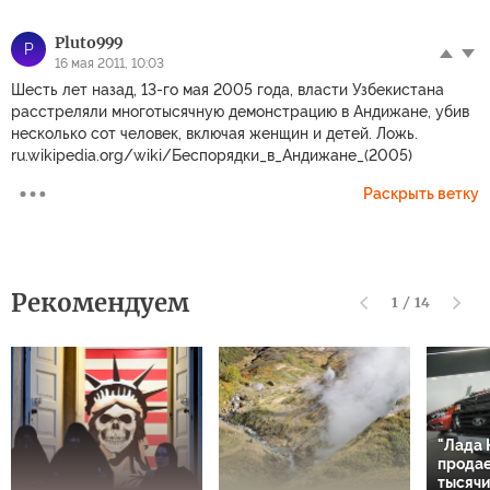
Pluto999
P
16 мая 2011, 10:03
Шесть лет назад, 13-го мая 2005 года, власти Узбекистана
расстреляли многотысячную демонстрацию в Андижане, убив
несколько сот человек, включая женщин и детей. Ложь.
ru.wikipedia.org/wiki/Беспорядки_в_Андижане_(2005)
Раскрыть ветку
Рекомендуем
1
/
14
"Лада 
продае
тысячи