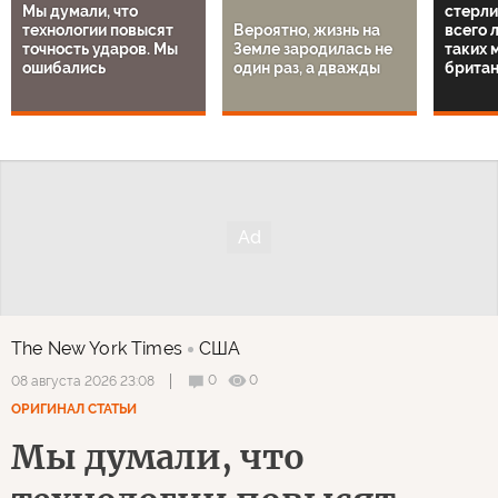
Мы думали, что
стерли
технологии повысят
Вероятно, жизнь на
всего 
точность ударов. Мы
Земле зародилась не
таких 
ошибались
один раз, а дважды
британ
The New York Times
США
0
0
08 августа 2026 23:08
ОРИГИНАЛ СТАТЬИ
Мы думали, что