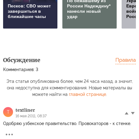
По бежавшему из
Украи
Песков: СВО может
России Надеждину*
Европ
завершиться в
нанесли новый
войну
ближайшие часы
удар
Росс
Обсуждение
Правила
Комментариев: 3
Эта статья опубликована более, чем 24 часа назад, а значит,
она недоступна для комментирования. Новые материалы вы
можете найти на
главной странице
.
textliner
T
16 мая 2011, 08:37
Одобряю узбекское правительство. Провокаторов - к стенке.