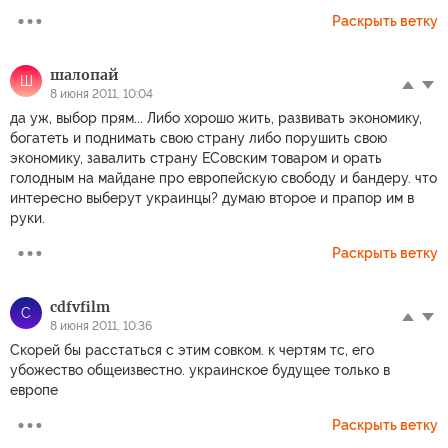
Раскрыть ветку
шалопай
Ш
8 июня 2011, 10:04
да уж, выбор прям... Либо хорошо жить, развивать экономику,
богатеть и поднимать свою страну либо порушить свою
экономику, завалить страну ЕСовским товаром и орать
голодным на майдане про европейскую свободу и бандеру. что
интересно выберут украинцы? думаю второе и прапор им в
руки.
Раскрыть ветку
cdfvfilm
C
8 июня 2011, 10:36
Скорей бы расстаться с этим совком. к чертям тс, его
убожество общеизвестно. украинское будущее только в
европе
Раскрыть ветку