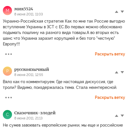
мик5524
М
8 июня 2011, 11:03
Украино-Российская стратегия Как по мне так Россие выгодно
вступление Украины в ЗСТ с ЕС.Во первых можно обосновано
подымать пошлину на разного вида товары.А во вторых есть
шанс что Украина заразит корупцией и без того "честную"
Европу!!!
Раскрыть ветку
русскоязычный
Р
8 июня 2011, 12:55
Вяло как-то комментируем. Где настоящая дискуссия, где
троли? Видимо, поиздержалась тема. Стала неинтересной.
Раскрыть ветку
Сказочник-злодей
С
8 июня 2011, 21:13
Не сумев завоевать европейские рынки, мы еще и российские