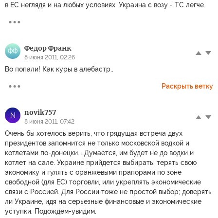
в ЕС неглядя и на любых условиях. Украина с возу - ТС легче.
Фeдор Франк
ФФ
8 июня 2011, 02:26
Во попали! Как куры в алебастр..
Раскрыть ветку
novik757
N
8 июня 2011, 07:42
Очень бы хотелось верить, что грядущая встреча двух
президентов запомнится не только московской водкой и
котлетами по-донецки... Думается, им будет не до водки и
котлет нa салe. Украине прийдется выбирать: терять свою
экономику и гулять с оранжевыми прапорами по зоне
свободной (для ЕС) торговли, или укреплять экономические
связи с Россией. Для России тоже не простой выбор; доверять
ли Украине, идя на серьезные финансовые и экономические
уступки. Подождем-увидим.