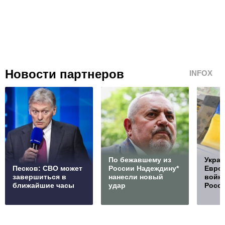
Новости партнеров
INFOX
По бежавшему из
Украи
Песков: СВО может
России Надеждину*
Европ
завершиться в
нанесли новый
войну
ближайшие часы
удар
Росс