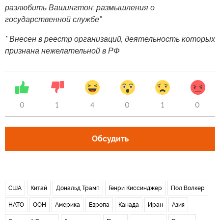
разлюбить Вашингтон: размышления о
государственной службе”
* Внесен в реестр организаций, деятельность которых
признана нежелательной в РФ
0
1
4
0
1
0
Обсудить
США
Китай
Дональд Трамп
Генри Киссинджер
Пол Волкер
НАТО
ООН
Америка
Европа
Канада
Иран
Азия