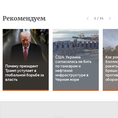
Рекомендуем
1
/
14
США: Украина
Как ро
согласилась не бить
баллис
Почему президент
по танкерам и
ракеты
Трамп уступает в
нефтяной
бреши 
глобальной борьбе за
инфраструктуре в
проти
власть
Черном море
оборон