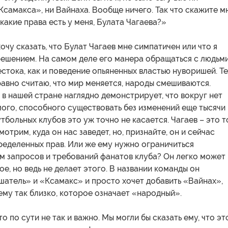
Ксамакса», ни Вайнаха. Вообще ничего. Так что скажите мн
 какие права есть у меня, Булата Чагаева?»
хочу сказать, что Булат Чагаев мне симпатичен или что я
решением. На самом деле его манера обращаться с людьм
стока, как и поведение опьяненных властью нуворишей. Т
 равно считаю, что мир меняется, народы смешиваются.
в нашей стране наглядно демонстрирует, что вокруг нет
ого, способного существовать без изменений еще тысячи
тбольных клубов это уж точно не касается. Чагаев – это т
мотрим, куда он нас заведет, но, признайте, он и сейчас
ределенных прав. Или же ему нужно ограничиться
м запросов и требований фанатов клуба? Он легко может
ое, но ведь не делает этого. В названии команды он
шатель» и «Ксамакс» и просто хочет добавить «Вайнах»,
 ему так близко, которое означает «народный».
то по сути не так и важно. Мы могли бы сказать ему, что эт