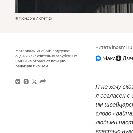
© flickr.com / chefrito
Читать inosmi.ru
Материалы ИноСМИ содержат
оценки исключительно зарубежных
СМИ и не отражают позицию
редакции ИноСМИ
Я не хочу ск
я согласен с
им швейцарс
слово «вайна
людьми насто
властью нуво