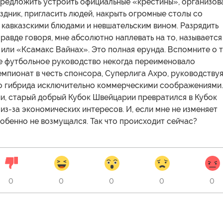
предложить устроить официальные «крестины», организов
здник, пригласить людей, накрыть огромные столы со
 кавказскими блюдами и невшательским вином. Разрядить
равде говоря, мне абсолютно наплевать на то, называется
или «Ксамакс Вайнах». Это полная ерунда. Вспомните о т
е футбольное руководство некогда переименовало
мпионат в честь спонсора, Суперлига Axpo, руководству
го гибрида исключительно коммерческими соображениями.
и, старый добрый Кубок Швейцарии превратился в Кубок
из-за экономических интересов. И, если мне не изменяет
собенно не возмущался. Так что происходит сейчас?
0
0
0
0
0