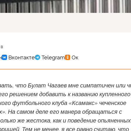
 в
азать, что Булат Чагаев мне симпатичен или 
 его решением добавить к названию купленного
кого футбольного клуба «Ксамакс» чеченское
х». На самом деле его манера обращаться с
лько же жестока, как и поведение опьяненных
ришей. Тем не менее, я все равно считаю, что