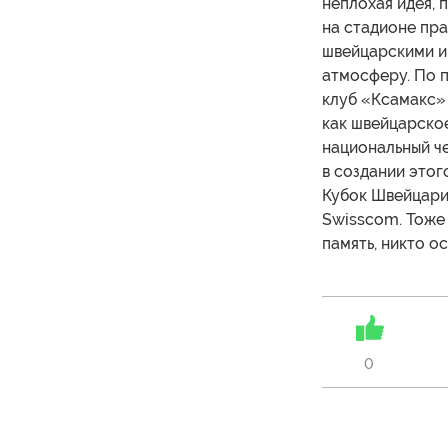
неплохая идея, 
на стадионе пра
швейцарскими и
атмосферу. По п
клуб «Ксамакс» 
как швейцарско
национальный че
в создании это
Кубок Швейцари
Swisscom. Тоже 
память, никто о
0