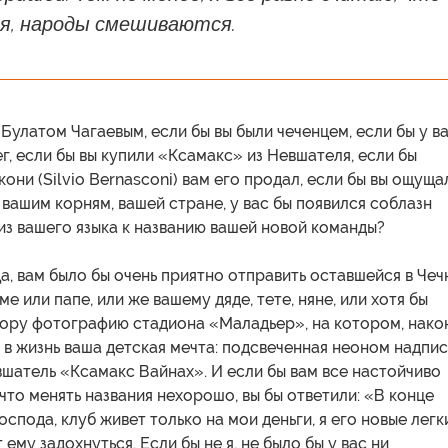
я, народы смешиваются.
 Булатом Чагаевым, если бы вы были чеченцем, если бы у в
г, если бы вы купили «Ксамакс» из Невшателя, если бы
они (Silvio Bernasconi) вам его продал, если бы вы ощуща
 вашим корням, вашей стране, у вас бы появился соблазн
из вашего языка к названию вашей новой команды?
 Да, вам было бы очень приятно отправить оставшейся в Чеч
е или папе, или же вашему дяде, тете, няне, или хотя бы
ору фотографию стадиона «Маладьер», на котором, нако
в жизнь ваша детская мечта: подсвеченная неоном надпис
вшатель «Ксамакс Вайнах». И если бы вам все настойчиво
 что менять названия нехорошо, вы бы ответили: «В конце
оспода, клуб живет только на мои деньги, я его новые легк
ему задохнуться. Если бы не я, не было бы у вас ни