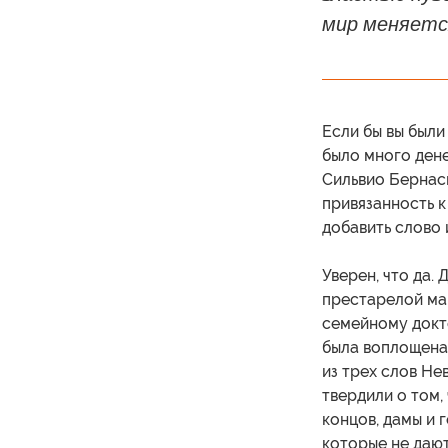
мир меняетс
Если бы вы были
было много дене
Сильвио Бернаск
привязанность к
добавить слово 
Уверен, что да.
престарелой мам
семейному докт
была воплощена 
из трех слов Не
твердили о том,
концов, дамы и г
которые не дают 