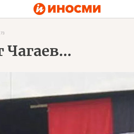
73
т Чагаев…