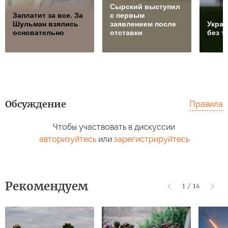
Сырский выступил
Заплатит за все. За
с первым
Шульман взялись
заявлением после
Украи
основательно
отставки
без т
Обсуждение
Правила
Чтобы участвовать в дискуссии
авторизуйтесь
или
зарегистрируйтесь
Рекомендуем
1
/
14