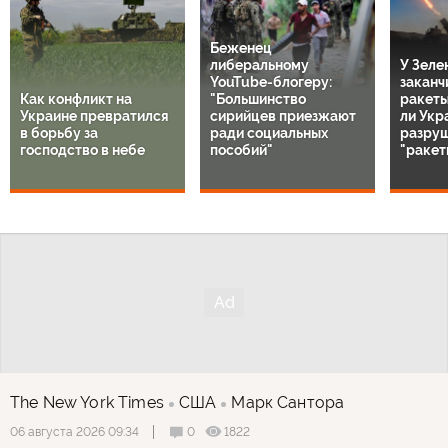
Беженец
либеральному
У Зеле
YouTube-блогеру:
заканч
Как конфликт на
"Большинство
ракеты 
Украине превратился
сирийцев приезжают
ли Укр
в борьбу за
ради социальных
разру
господство в небе
пособий"
"ракет
The New York Times
США
Марк Сантора
0
1822
06 августа 2026 09:34