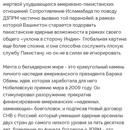
жертвой ухудшающихся американо-пакистанских
отношений. Сопротивление Исламабада по поводу
ДЗПРМ частично вызвано той паранойей, в рамках
которой Вашингтон старается подорвать
пакистанские ядерные возможности в рамках своего
общего «уклона в сторону Индии». Глобальная картина
еще более сложна, и она способна сослужить плохую
службу Пакистану, но он не в силах ее игнорировать.
Мечта о безъядерном мире - это краеугольный камень
личного наследия американского президента Барака
Обамы, идея, которая заработала для него
Нобелевскую премию мира в 2009 году. Он
стимулировал разоружение, прекратив
финансирование американских «надежных,
заменяющих» боеголовок, и подписав Новый договор
СНВ с Россией, который уменьшил ядерные арсеналы
двух стран до самого низкого уровня за пять десятков
лет. Доведение до финала Договора о ЗПРМ - это