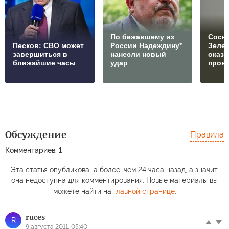
По бежавшему из
Соски
Песков: СВО может
России Надеждину*
Зеле
завершиться в
нанесли новый
оказ
ближайшие часы
удар
пров
Обсуждение
Правила
Комментариев: 1
Эта статья опубликована более, чем 24 часа назад, а значит,
она недоступна для комментирования. Новые материалы вы
можете найти на
главной странице
.
ruces
R
9 августа 2011, 05:40