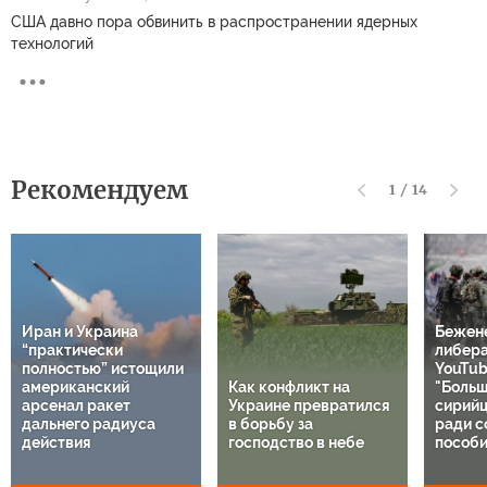
США давно пора обвинить в распространении ядерных
технологий
Рекомендуем
1
/
14
Иран и Украина
Бежен
“практически
либер
полностью” истощили
YouTub
американский
Как конфликт на
"Больш
арсенал ракет
Украине превратился
сирий
дальнего радиуса
в борьбу за
ради с
действия
господство в небе
пособи