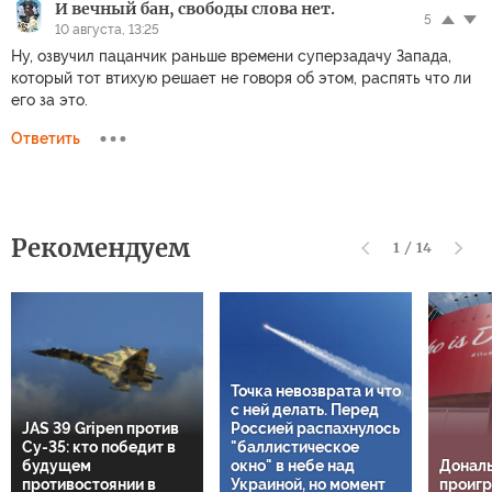
И вечный бан, свободы слова нет.
5
10 августа, 13:25
Ну, озвучил пацанчик раньше времени суперзадачу Запада,
который тот втихую решает не говоря об этом, распять что ли
его за это.
Ответить
Рекомендуем
1
/
14
Точка невозврата и что
с ней делать. Перед
JAS 39 Gripen против
Россией распахнулось
Су-35: кто победит в
"баллистическое
будущем
окно" в небе над
Дональ
противостоянии в
Украиной, но момент
проигр