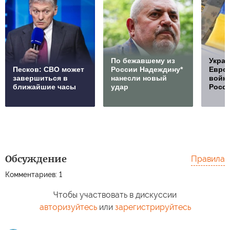
По бежавшему из
Украи
Песков: СВО может
России Надеждину*
Европ
завершиться в
нанесли новый
войну
ближайшие часы
удар
Росс
Обсуждение
Правила
Комментариев: 1
Чтобы участвовать в дискуссии
авторизуйтесь
или
зарегистрируйтесь