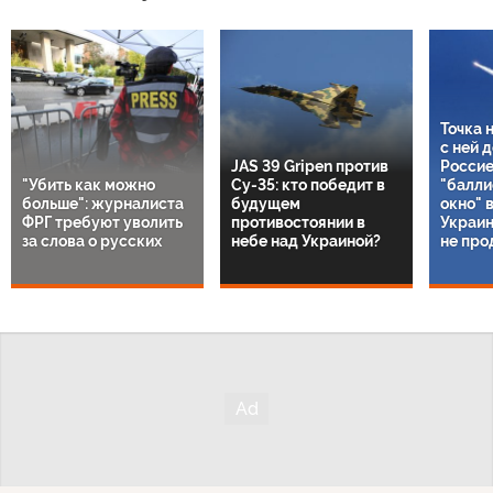
Точка 
с ней 
JAS 39 Gripen против
Россие
"Убить как можно
Су-35: кто победит в
"балли
больше": журналиста
будущем
окно" 
ФРГ требуют уволить
противостоянии в
Украин
за слова о русских
небе над Украиной?
не про