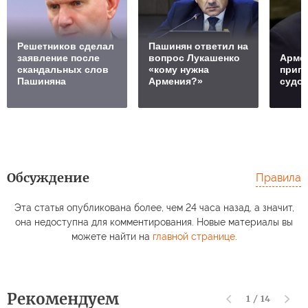
Решетников cделал
Пашинян ответил на
заявление после
вопрос Лукашенко
Арме
скандальных слов
«кому нужна
пригр
Пашиняна
Армения?»
судо
Обсуждение
Правила
Эта статья опубликована более, чем 24 часа назад, а значит,
она недоступна для комментирования. Новые материалы вы
можете найти на
главной странице
.
Рекомендуем
1
/
14