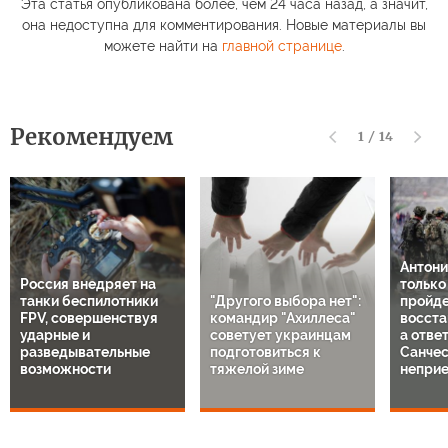
Эта статья опубликована более, чем 24 часа назад, а значит,
она недоступна для комментирования. Новые материалы вы
можете найти на
главной странице
.
Рекомендуем
1
/
14
Антони
Россия внедряет на
только
танки беспилотники
"Другого выбора нет":
пройде
FPV, совершенствуя
командир "Ахиллеса"
восста
ударные и
советует украинцам
а отве
разведывательные
подготовиться к
Санче
возможности
тяжелой зиме
непри