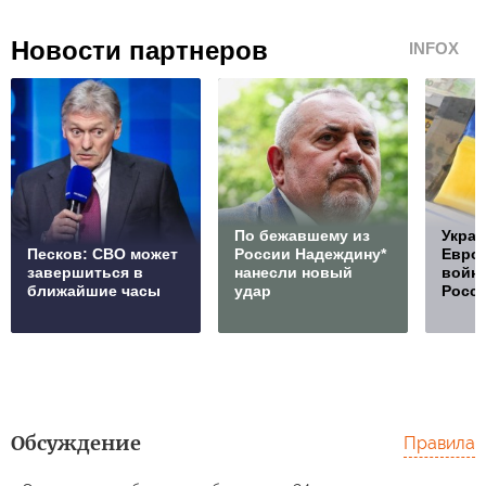
Новости партнеров
INFOX
По бежавшему из
Украи
Песков: СВО может
России Надеждину*
Европ
завершиться в
нанесли новый
войну
ближайшие часы
удар
Росс
Обсуждение
Правила