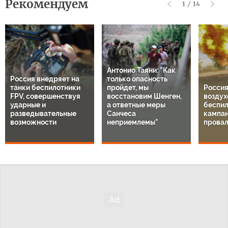
Рекомендуем
1
/
14
Антонио Таяни: "Как
Россия внедряет на
только опасность
танки беспилотники
пройдет, мы
Россия
FPV, совершенствуя
восстановим Шенген,
воздух
ударные и
а ответные меры
беспил
разведывательные
Санчеса
кампа
возможности
неприемлемы"
провал