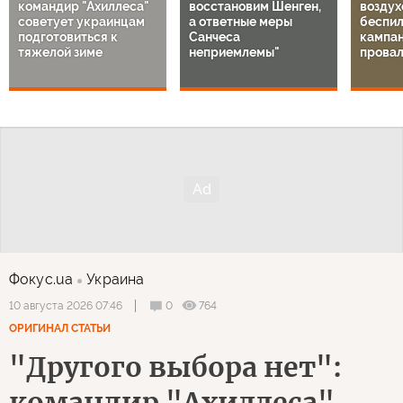
командир "Ахиллеса"
восстановим Шенген,
воздух
советует украинцам
а ответные меры
беспил
подготовиться к
Санчеса
кампа
тяжелой зиме
неприемлемы"
провал
Фокус.ua
Украина
0
764
10 августа 2026 07:46
ОРИГИНАЛ СТАТЬИ
"Другого выбора нет":
командир "Ахиллеса"