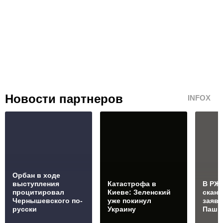
Новости партнеров
INFOX
Орбан в ходе
выступления
Катастрофа в
В РЖД
процитировал
Киеве: Зеленский
скан
Чернышевского по-
уже покинул
заяв
русски
Украину
Паши