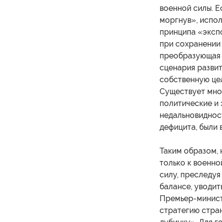
военной силы. Е
моргнув», испол
принципа «экспо
при сохранении
преобразующая с
сценария развит
собственную цел
Существует мно
политические и 
недальновидност
дефицита, были 
Таким образом,
только к военно
силу, преследуя
балансе, уводит
Премьер-минист
стратегию стра