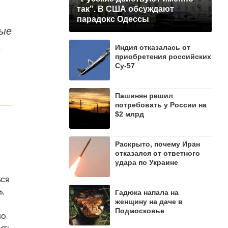
так". В США обсуждают
парадокс Одессы
рые
а
Индия отказалась от
приобретения российских
Су-57
Пашинян рeшил
потребовать у России на
$2 млрд
Раскрыто, почему Иран
отказался от ответного
удара по Украине
ься
,
Гадюка напала на
женщину на даче в
Подмосковье
о.