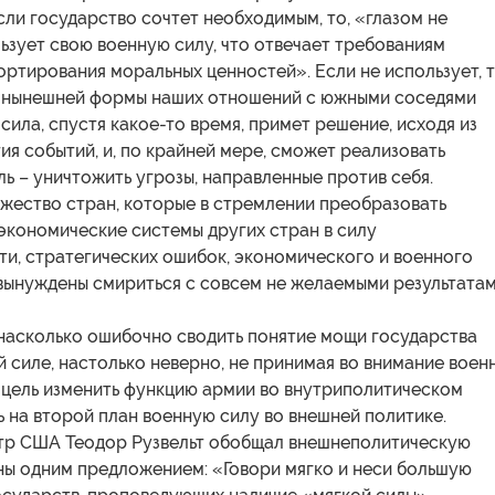
сли государство сочтет необходимым, то, «глазом не
ьзует свою военную силу, что отвечает требованиям
ртирования моральных ценностей». Если не использует, 
 нынешней формы наших отношений с южными соседями
ила, спустя какое-то время, примет решение, исходя из
ия событий, и, по крайней мере, сможет реализовать
ь – уничтожить угрозы, направленные против себя.
жество стран, которые в стремлении преобразовать
экономические системы других стран в силу
и, стратегических ошибок, экономического и военного
вынуждены смириться с совсем не желаемыми результатам
 насколько ошибочно сводить понятие мощи государства
й силе, настолько неверно, не принимая во внимание воен
 цель изменить функцию армии во внутриполитическом
ь на второй план военную силу во внешней политике.
р США Теодор Рузвельт обобщал внешнеполитическую
ны одним предложением: «Говори мягко и неси большую