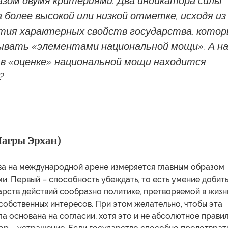
азом двумя критериями. Два индикатора силы
 более высокой или низкой отметке, исходя из
ития характерных свойств государства, кото
ывать «элементами национальной мощи». А н
 в «оценке» национальной мощи находится
?
(Чагры Эрхан)
ва на международной арене измеряется главным образом
и. Первый – способность убеждать, то есть умение добит
арств действий сообразно политике, претворяемой в жизнь
собственных интересов. При этом желательно, чтобы эта
а основана на согласии, хотя это и не абсолютное правил