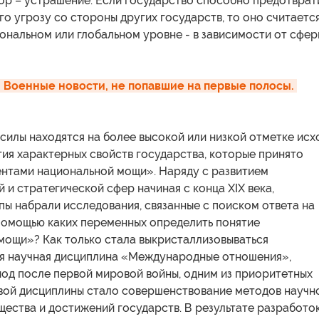
ор – устрашение. Если государство способно предотврат
го угрозу со стороны других государств, то оно считаетс
ональном или глобальном уровне - в зависимости от сфер
 Военные новости, не попавшие на первые полосы. 
силы находятся на более высокой или низкой отметке исх
тия характерных свойств государства, которые принято
ентами национальной мощи». Наряду с развитием
 и стратегической сфер начиная с конца XIX века,
ы набрали исследования, связанные с поиском ответа на
 помощью каких переменных определить понятие
мощи»? Как только стала выкристаллизовываться
я научная дисциплина «Международные отношения»,
иод после первой мировой войны, одним из приоритетных
вой дисциплины стало совершенствование методов научн
ества и достижений государств. В результате разработо