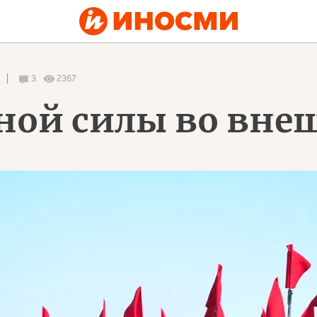
3
2367
ной силы во вне