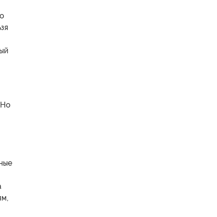
по
зя
ый
 Но
ные
а
ям,