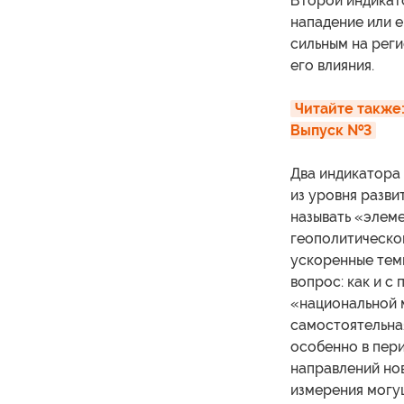
Второй индикат
нападение или е
сильным на реги
его влияния.
Читайте также:
Выпуск №3
Два индикатора 
из уровня разви
называть «элем
геополитической
ускоренные темп
вопрос: как и с
«национальной 
самостоятельна
особенно в пер
направлений но
измерения могущ