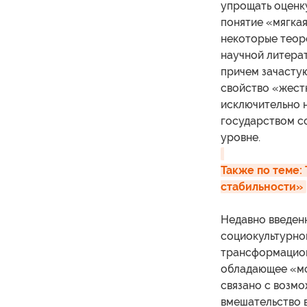
упрощать оценку
понятие «мягкая
некоторые теор
научной литерат
причем зачасту
свойство «жестк
исключительно 
государством с
уровне.
Также по теме: 
стабильности»
Недавно введен
социокультурно
трансформацион
обладающее «мо
связано с возм
вмешательство в