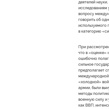
деятелей науки,
исследованиям у
вопросу междун
говорить об одн
используемого 
в категорию «си
При рассмотрен
что в «оценке» 
ошибочно полага
сильное государ
предполагает с
международной 
«холодной» вой
армии, были вы
методы политики
военную силу и 
как ВВП, интенс