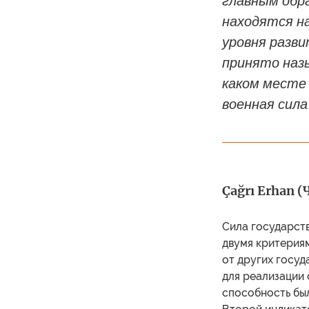
главным обр
находятся на
уровня разв
принято наз
каком месте
военная сила
Çağrı Erhan 
Сила государст
двумя критериям
от других госуд
для реализации 
способность был