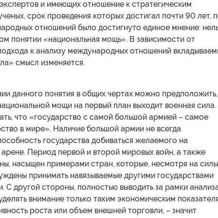
 экспертов и имеющих отношение к стратегическим
ченых, срок проведения которых достигал почти 90 лет, 
ародных отношений было достигнуто единое мнение: нель
ом понятии «национальная мощь». В зависимости от
подхода к анализу международных отношений вкладываем
ла» смысл изменяется.
ии данного понятия в общих чертах можно предположить,
национальной мощи на первый план выходит военная сила.
ть, что «государство с самой большой армией – самое
ство в мире». Наличие большой армии не всегда
пособность государства добиваться желаемого на
арене. Период первой и второй мировых войн, а также
ны, насыщен примерами стран, которые, несмотря на силь
нуждены принимать навязываемые другими государствами
. С другой стороны, полностью выводить за рамки анализ
уделять внимание только таким экономическим показател
ивность роста или объем внешней торговли, – значит