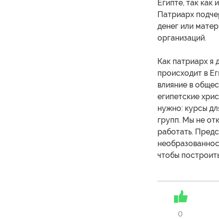
Египте, так как
Патриарх подчер
денег или матер
организаций.
Как патриарх я 
происходит в Ег
влияние в общес
египетские хрис
нужно: курсы д
групп. Мы не от
работать. Предс
необразованност
чтобы построить
0