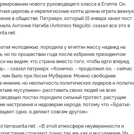
рмировании нового руководящего класса в Египте. Он
стная церковь и нерелигиозные копты дожны играть важну
ияние в обществе. Патриарх, который 15 января занял пост
ала Антония Нагиба (Antonios Naguib), сказал все это в
nta.net.
атая молодежью, породила у египтян массу надежд на
, но по прошествии года после избрания президентом
 мы видим, что страна вместо того, чтобы идти вперед,
д», - сказал патриарх. «Конечно, - продолжил он, - сейчас
, чем было при Хосни Мубараке. Можно свободнее
е мнение, но неопытность политических лидеров и попытк
атьев-мусульман» расставить своих людей на всех
оводящих постах породили сильный протест, растущие
ие настроения и недоверие народа, потому что «Братья-
ещают одно, а делают совсем другое».
ил terrasanta.net : «В этой атмосфере неуверенности и
христиане страдают точно так же, как и мусульмане. Их