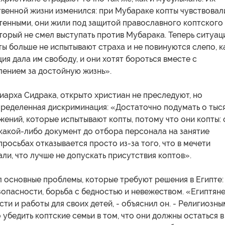
твенной жизни изменился: при Мубараке копты чувствовал
тенными, они жили под защитой православного коптского
торый не смел выступать против Мубарака. Теперь ситуац
ты больше не испытывают страха и не повинуются слепо, к
ия дала им свободу, и они хотят бороться вместе с
лением за достойную жизнь».
арха Сидрака, открыто христиан не преследуют, но
пределенная дискриминация: «Достаточно подумать о тыс
ений, которые испытывают копты, потому что они копты: 
какой-либо документ до отбора персонала на занятие
 просьбах отказывается просто из-за того, что в мечети
и, что лучше не допускать присутствия коптов».
 основные проблемы, которые требуют решения в Египте:
опасности, борьба с бедностью и невежеством. «Египтян
сти и работы для своих детей, - объяснил он. - Религиозны
убедить коптские семьи в том, что они должны остаться в