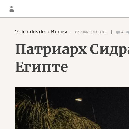
Vatican Insider
Италия
05 июля 2013 00:02
4
Патриарх Сидр
Египте