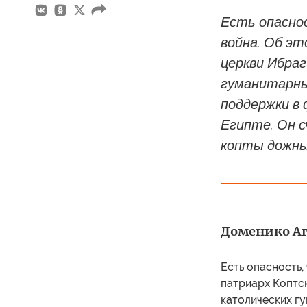
Есть опасно
война. Об эт
церкви Ибраг
гуманитарны
поддержки в 
Египте. Он 
копты дожны
Доменико Аг
Есть опасность,
патриарх Коптс
католических г