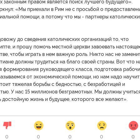
 их законным правом является поиск лучшего будущего».
кнул: «Мы приехали в Рим не с просьбой о предоставлен
иальной помощи, а потому что мы - партнеры католически
довожу до сведения католических организаций то, что
ипте, и прошу помочь местной церкви завоевать настояще
тве, чтобы играть в нем важную роль. Никто нас не заменит
тиане должны трудиться на благо своей страны. Вот что н
ля формирования руководящего класса, подготовка рабоч
казываемся от экономической помощи, но нам надо научит
тоит тяжелая борьбы с бедностью, с безработицей и
ью. У нас 15 миллионов безграмотных. Мы должны учиться
 достойную жизнь и будущее, которого все желают».
0
0
0
0
0