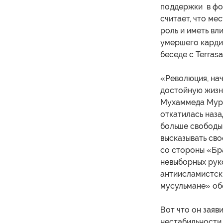
поддержки в фо
считает, что ме
роль и иметь вл
умершего кардин
беседе с Terrasa
«Революция, нач
достойную жизнь
Мухаммеда Мурси
откатилась наза
больше свободы
высказывать сво
со стороны «Бр
невыборных рук
антиисламистск
мусульмане» об
Вот что он заяв
нестабильности 