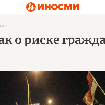
266
ак о риске гражд