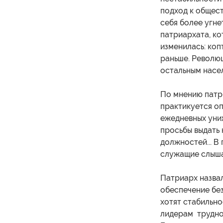
подход к общес
себя более угне
патриархата, ко
изменилась: коп
раньше. Революц
остальным насе
По мнению патри
практикуется о
ежедневных униж
просьбы выдать 
должностей... В
служащие слышал
Патриарх назвал
обеспечение без
хотят стабильно
лидерам трудно 