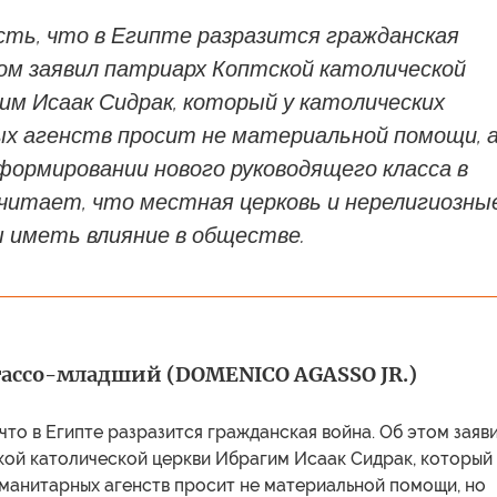
сть, что в Египте разразится гражданская
ом заявил патриарх Коптской католической
им Исаак Сидрак, который у католических
х агенств просит не материальной помощи, 
формировании нового руководящего класса в
считает, что местная церковь и нерелигиозны
 иметь влияние в обществе.
ассо-младший (DOMENICO AGASSO JR.)
 что в Египте разразится гражданская война. Об этом заяв
кой католической церкви Ибрагим Исаак Сидрак, который
уманитарных агенств просит не материальной помощи, но