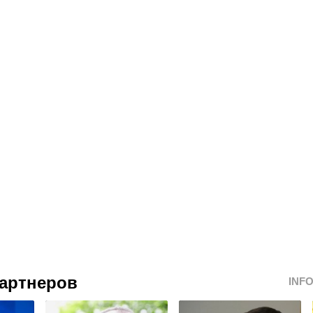
артнеров
INF