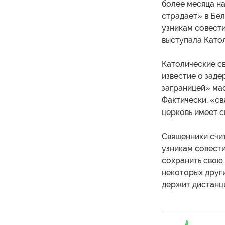
более месяца на
страдает» в Бел
узникам совест
выступала Катол
Католические с
известие о задер
заграницей» ма
Фактически, «св
церковь имеет с
Священники счит
узникам совести
сохранить свою 
некоторых други
держит дистанци