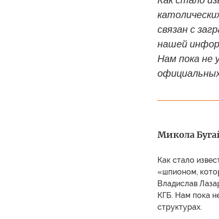
Как стало из
католических
связан с заг
нашей информ
Нам пока не
официальных
Микола Буга
Как стало извес
«шпионом, котор
Владислав Лазар
КГБ. Нам пока н
структурах.