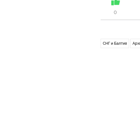
0
СНГ и Балтия
Арх