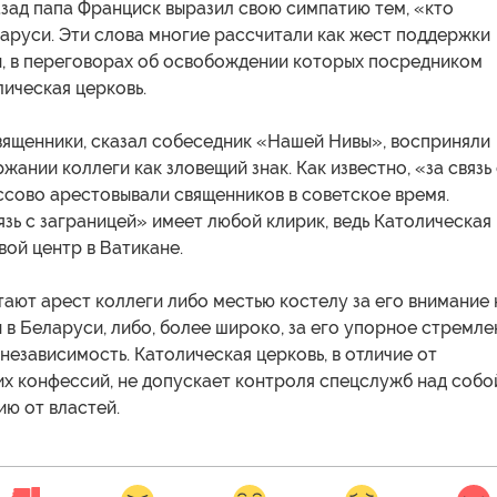
зад папа Франциск выразил свою симпатию тем, «кто
аруси. Эти слова многие расcчитали как жест поддержки
и, в переговорах об освобождении которых посредником
ическая церковь.
вященники, сказал собеседник «Нашей Нивы», восприняли
жании коллеги как зловещий знак. Как известно, «за связь
ссово арестовывали священников в советское время.
язь с заграницей» имеет любой клирик, ведь Католическая
вой центр в Ватикане.
ают арест коллеги либо местью костелу за его внимание 
 в Беларуси, либо, более широко, за его упорное стремле
независимость. Католическая церковь, в отличие от
х конфессий, не допускает контроля спецслужб над собо
ю от властей.