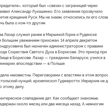
редателя», который был «связан с заграницей через
заявил Александр Лукашенко. Его заявление прозвучало
етия крещения Руси. Мы не знаем, относились ли его слов
ечь была о ком-то другим.
в Лазар служил ранее в Марьиной Горке и Руденске.
м большим уважением прихожан. 14 апреля декретом
ондрусевича был назначен администратором с правами
ода Сошествия Святого Духа в Борисове. Это приход при
бище в Борисове. Лазар — гражданин Беларуси, учился в
минарии, впоследствии — в Польше.
дела неизвестны. Переговорами с властями в этом вопро
тольский нунций, архиепископ Гуджеротти. Иерархия не 
о этому делу.
интересное совпадение дат. Как сообщают знакомые,
адержан около месяц или два месяца назад. А немногим