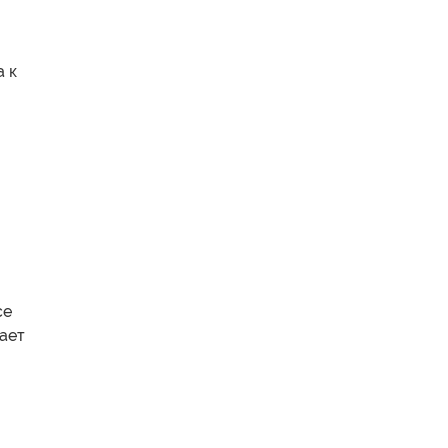
а к
се
дает