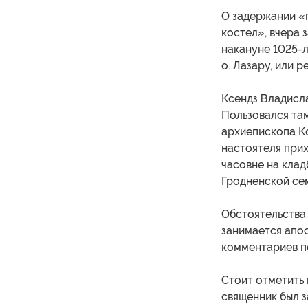
О задержании «п
костел», вчера 
накануне 1025-л
о. Лазару, или р
Ксендз Владисла
Пользовался та
архиепископа К
настоятеля прих
часовне на клад
Гродненской се
Обстоятельства 
занимается апос
комментариев п
Стоит отметить 
священник был з