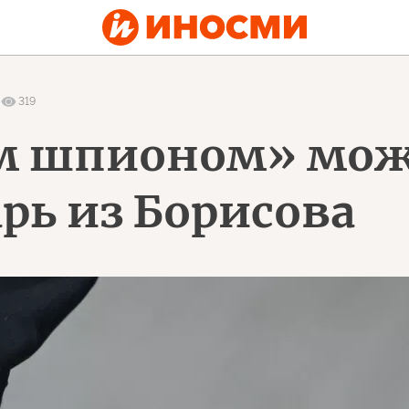
319
м шпионом» може
рь из Борисова