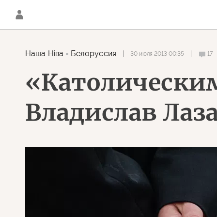
Наша Нiва
Белоруссия
30 июля 2013 00:35
17
«Католически
Владислав Лаза