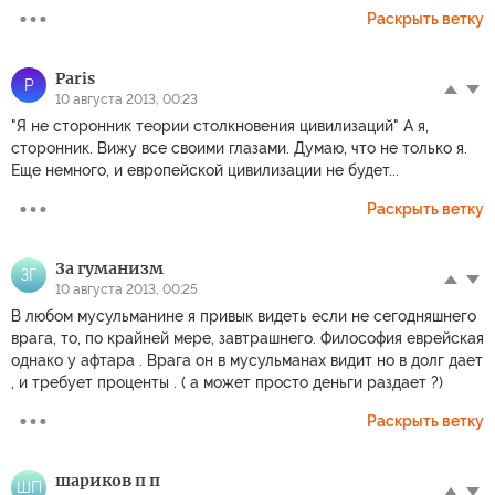
Раскрыть ветку
Paris
P
10 августа 2013, 00:23
"Я не сторонник теории столкновения цивилизаций" А я,
сторонник. Вижу все своими глазами. Думаю, что не только я.
Еще немного, и европейской цивилизации не будет...
Раскрыть ветку
За гуманизм
ЗГ
10 августа 2013, 00:25
В любом мусульманине я привык видеть если не сегодняшнего
врага, то, по крайней мере, завтрашнего. Философия еврейская
однако у афтара . Врага он в мусульманах видит но в долг дает
, и требует проценты . ( а может просто деньги раздает ?)
Раскрыть ветку
шариков п п
ШП