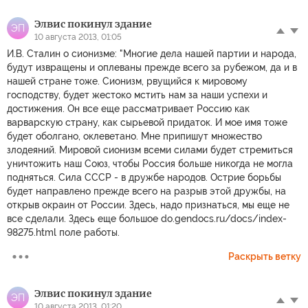
Элвис покинул здание
ЭП
10 августа 2013, 01:05
И.В. Сталин о сионизме: "Многие дела нашей партии и народа,
будут извращены и оплеваны прежде всего за рубежом, да и в
нашей стране тоже. Сионизм, рвущийся к мировому
господству, будет жестоко мстить нам за наши успехи и
достижения. Он все еще рассматривает Россию как
варварскую страну, как сырьевой придаток. И мое имя тоже
будет оболгано, оклеветано. Мне припишут множество
злодеяний. Мировой сионизм всеми силами будет стремиться
уничтожить наш Союз, чтобы Россия больше никогда не могла
подняться. Сила СССР - в дружбе народов. Острие борьбы
будет направлено прежде всего на разрыв этой дружбы, на
открыв окраин от России. Здесь, надо признаться, мы еще не
все сделали. Здесь еще большое do.gendocs.ru/docs/index-
98275.html поле работы.
Раскрыть ветку
Элвис покинул здание
ЭП
10 августа 2013, 01:20