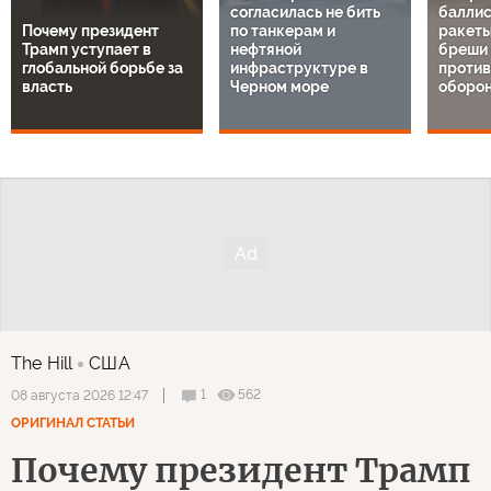
согласилась не бить
баллис
Почему президент
по танкерам и
ракеты
Трамп уступает в
нефтяной
бреши 
глобальной борьбе за
инфраструктуре в
проти
власть
Черном море
оборон
The Hill
США
1
562
08 августа 2026 12:47
ОРИГИНАЛ СТАТЬИ
Почему президент Трамп