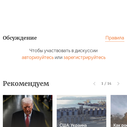
Обсуждение
Правила
Чтобы участвовать в дискуссии
авторизуйтесь
или
зарегистрируйтесь
Рекомендуем
1
/
14
США: Украина
Как ро