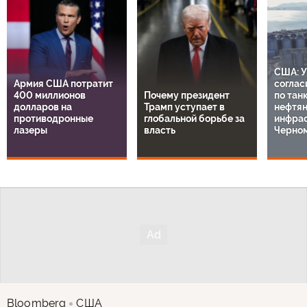
США: У
Армия США потратит
соглас
400 миллионов
Почему президент
по тан
долларов на
Трамп уступает в
нефтя
противодронные
глобальной борьбе за
инфрас
лазеры
власть
Черно
Bloomberg
США