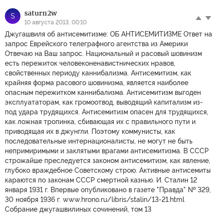
saturn2w
S
10 августа 2013, 00:10
Джугашвиля об антисемитизме: ОБ АНТИСЕМИТИЗМЕ Ответ на
запрос Еврейского телеграфного агентства из Америки
Отвечаю на Ваш запрос. Национальный и расовый шовинизм
есть пережиток человеконенавистнических нравов,
свойственных периоду каннибализма. Антисемитизм, как
крайняя форма расового шовинизма, является наиболее
опасным пережитком каннибализма. Антисемитизм выгоден
эксплуататорам, как громоотвод, выводящий капитализм из-
под удара трудящихся. Антисемитизм опасен для трудящихся,
как ложная тропинка, сбивающая их с правильного пути и
приводящая их в джунгли. Поэтому коммунисты, как
последовательные интернационалисты, не могут не быть
непримиримыми и заклятыми врагами антисемитизма. В СССР
строжайше преследуется законом антисемитизм, как явление,
глубоко враждебное Советскому строю. Активные антисемиты
караются по законам СССР смертной казнью. И. Сталин 12
января 1931 г. Впервые опубликовано в газете "Правда" № 329,
30 ноября 1936 г. www.hrono.ru/libris/stalin/13-21.html
Собрание джугашвилиных сочинений, том 13