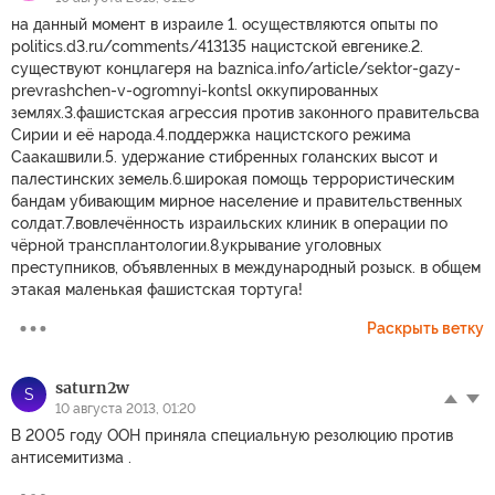
на данный момент в израиле 1. осуществляются опыты по
politics.d3.ru/comments/413135 нацистской евгенике.2.
существуют концлагеря на baznica.info/article/sektor-gazy-
prevrashchen-v-ogromnyi-kontsl оккупированных
землях.3.фашистская агрессия против законного правительсва
Сирии и её народа.4.поддержка нацистского режима
Саакашвили.5. удержание стибренных голанских высот и
палестинских земель.6.широкая помощь террористическим
бандам убивающим мирное население и правительственных
солдат.7.вовлечённость израильских клиник в операции по
чёрной трансплантологии.8.укрывание уголовных
преступников, объявленных в международный розыск. в общем
этакая маленькая фашистская тортуга!
Раскрыть ветку
saturn2w
S
10 августа 2013, 01:20
В 2005 году ООН приняла специальную резолюцию против
антисемитизма .