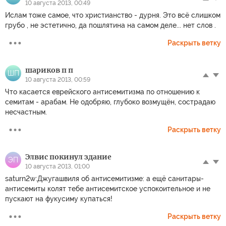
10 августа 2013, 00:49
Ислам тоже самое, что христианство - дурня. Это всё слишком
грубо , не эстетично, да пошлятина на самом деле... нет слов .
Раскрыть ветку
шариков п п
ШП
10 августа 2013, 00:59
Что касается еврейского антисемитизма по отношению к
семитам - арабам. Не одобряю, глубоко возмущён, сострадаю
несчастным.
Раскрыть ветку
Элвис покинул здание
ЭП
10 августа 2013, 01:00
saturn2w:Джугашвиля об антисемитизме: а ещё санитары-
антисемиты колят тебе антисемитское успокоительное и не
пускают на фукусиму купаться!
Раскрыть ветку