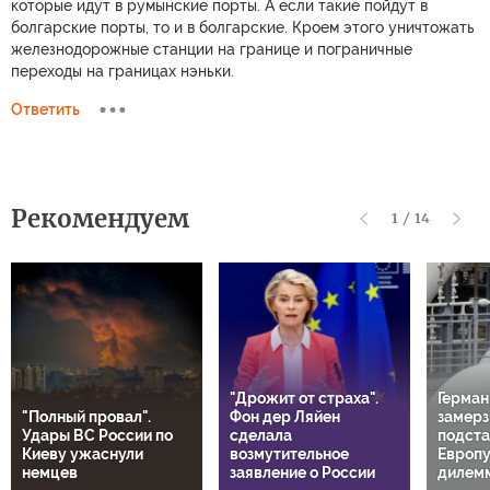
которые идут в румынские порты. А если такие пойдут в
болгарские порты, то и в болгарские. Кроем этого уничтожать
железнодорожные станции на границе и пограничные
переходы на границах нэньки.
Ответить
Рекомендуем
1
/
14
"Дрожит от страха".
Герман
"Полный провал".
Фон дер Ляйен
замерз
Удары ВС России по
сделала
подста
Киеву ужаснули
возмутительное
Европу
немцев
заявление о России
дилем