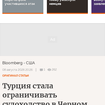
участившихся атак
немцев
заявле
Bloomberg
США
1
262
08 августа 2026 20:26
ОРИГИНАЛ СТАТЬИ
Турция стала
ограничивать
судоходство в Черном