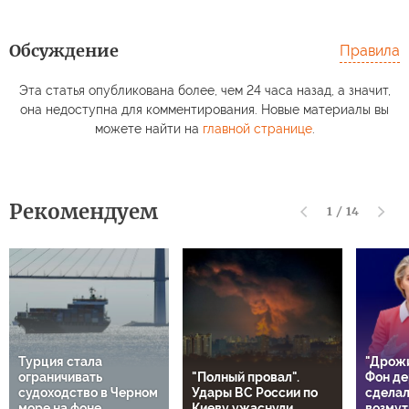
Обсуждение
Правила
Эта статья опубликована более, чем 24 часа назад, а значит,
она недоступна для комментирования. Новые материалы вы
можете найти на
главной странице
.
Рекомендуем
1
/
14
Турция стала
"Дрожи
ограничивать
"Полный провал".
Фон де
судоходство в Черном
Удары ВС России по
сдела
море на фоне
Киеву ужаснули
возмут