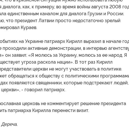
 диалога, как, к примеру, во время войны августа 2008 год
ыла единственным каналом для диалога Грузии и России.
ю, что президент Латвии просто недостаточно зрелый
юмировал Кураев.
обытиях на Украине патриарх Кирилл выразил в начале год
е проходили активные демонстрации, в интервью агентств
» он заявил: «Я молюсь за Украину, молюсь за ее народ. Я
ществует угроза раскола нации». В тот раз Кирилл
представители церкви не могут участвовать в политике.
жет обращаться к обществу с политическими программами
дах появляются священники, которые подстрекают людей,
 церкви», - говорил патриарх.
вославная церковь не комментирует решение президента
ть патриарха Кирилла перенести визит.
 Дереча.