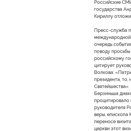
Российские СМИ
государства Ан
Кириллу отложит
Пресс-служба п
международной с
очередь события
поводу просьбы
российскому го
цитирует руков
Волкова: «Патр
президента, то,
Святейшества».
Берзиньша диако
процитировало 
руководителя Р
веры, епископа 
переносе визита
церкви этот виз