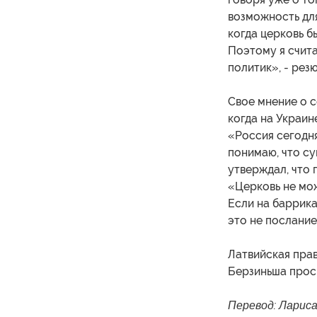
возможность для
когда церковь б
Поэтому я счита
политик», - рез
Свое мнение о с
когда на Украин
«Россия сегодня
понимаю, что су
утверждал, что 
«Церковь не мо
Если на баррика
это не послание
Латвийская пра
Берзиньша проси
Перевод: Лариса