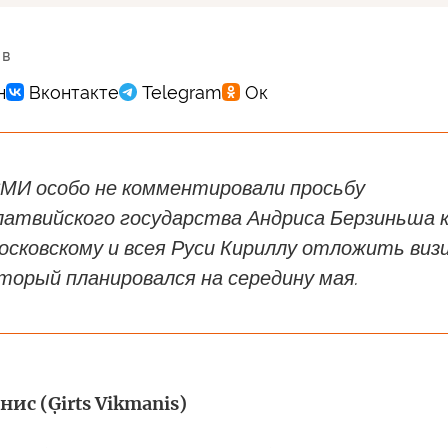
 в
СМИ особо не комментировали просьбу
латвийского государства Андриса Берзиньша 
осковскому и всея Руси Кириллу отложить виз
торый планировался на середину мая.
ис (Ģirts Vikmanis)