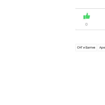
0
СНГ и Балтия
Арх