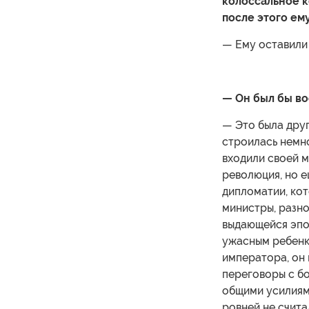
колоссальное к
после этого ему
— Ему оставили
— Он был бы в
— Это была друг
строилась немн
входили своей м
революция, но е
дипломатии, кот
министры, разно
выдающейся эпоп
ужасным ребенко
императора, он 
переговоры с бо
общими усилиями
ровней не счита