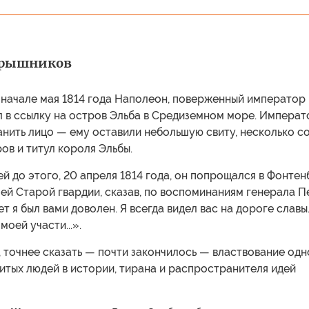
арышников
в начале мая 1814 года Наполеон, поверженный император
л в ссылку на остров Эльба в Средиземном море. Императ
нить лицо — ему оставили небольшую свиту, несколько с
ов и титул короля Эльбы.
ей до этого, 20 апреля 1814 года, он попрощался в Фонтен
ей Старой гвардии, сказав, по воспоминаниям генерала П
т я был вами доволен. Я всегда видел вас на дороге славы..
оей участи...».
, точнее сказать — почти закончилось — властвование одн
итых людей в истории, тирана и распространителя идей