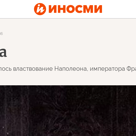
86
а
илось властвование Наполеона, императора Ф