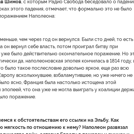
ав Шимов
, с которым Радио Свобода беседовало о падени
ках этого падения, отмечает, что формально это не было
поражением Наполеона:
меньше, чем через год он вернулся. Были сто дней, то есть
да он вернул себе власть, потом проиграл битву при
 уже было действительно окончательное поражение. Но э
ически да, наполеоновская эпопея кончилась в 1814 году, 
то было такое послесловие довольно яркое, еще раз всю
вропу всколыхнувшее, взбаламутившее, но уже ничего не
было ясно, Франция была настолько истощена этой
эпопеей, что она уже не могла выиграть у коалиции держ
 было поражение.
емся к обстоятельствам его ссылки на Эльбу. Как
ю мягкость по отношению к нему? Наполеон развязал