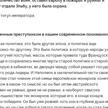
оличество войн, оставил Европу в пожарах и руинах и
 отдали Эльбу, у него была охрана.
 титул императора.
оенным преступником в нашем современном понимании
ая политика, это была другая эпоха, и политика еще
ожко по-другому. Это была политика, в которую народы у
огучей поступью, массы, которые привела туда Французск
ще и сохранялись многие черты старой политики и старой
орую в кабинетах, во дворцах между собой решают госуд
го рода лидеры. И Наполеон в заключительной части свое
еи стал членом этой семьи европейских монархов, конеч
м в каком-то смысле, но он был зятем австрийского
вел на равных, даже не на равных, а наоборот свысока
льшинством тех монархов, которые его, в конце концов,
 победили. Он был уже ровней, хоть они в глубине души е
ли, но он сам добился такого положения, когда он стал та