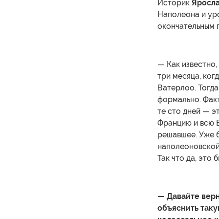
Историк
Яросл
Наполеона и уро
окончательным 
— Как известно, 
три месяца, ког
Ватерлоо. Тогда
формально. Факт
те сто дней — э
Францию и всю Е
решавшее. Уже 
наполеоновской 
Так что да, это
— Давайте верн
объяснить таку