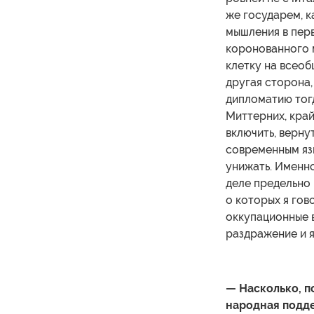
же государем, ка
мышления в пер
коронованного м
клетку на всеоб
другая сторона,
дипломатию тог
Миттерних, кра
включить, вернут
современным язы
унижать. Именно
деле предельно в
о которых я гов
оккупационные 
раздражение и 
— Насколько, п
народная подде