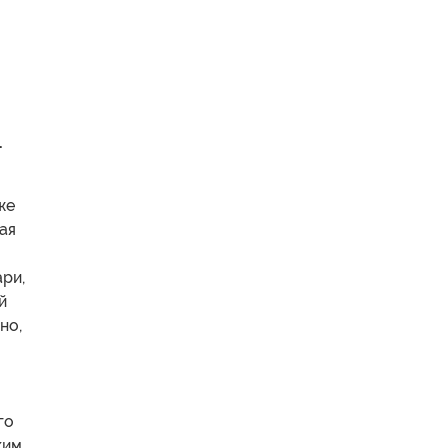
.
же
ая
ари,
й
но,
го
ким