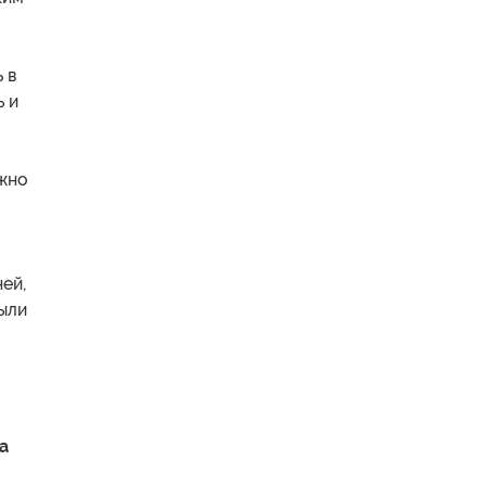
 в
ь и
ужно
ней,
были
а