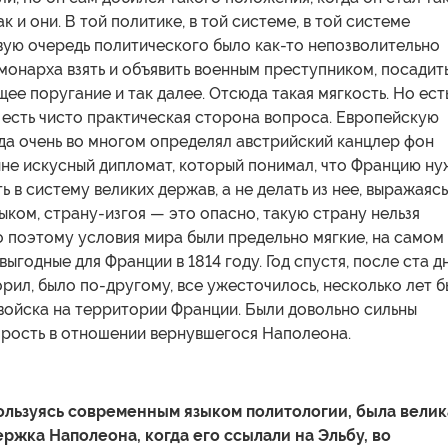
к и они. В той политике, в той системе, в той системе
вую очередь политического было как-то непозволительно
онарха взять и объявить военным преступником, посадить
щее поругание и так далее. Отсюда такая мягкость. Но ест
 есть чисто практическая сторона вопроса. Европейскую
да очень во многом определял австрийский канцлер фон
йне искусный дипломат, который понимал, что Францию н
ь в систему великих держав, а не делать из нее, выражаясь
ком, страну-изгоя — это опасно, такую страну нельзя
 поэтому условия мира были предельно мягкие, на самом
ыгодные для Франции в 1814 году. Год спустя, после ста д
орил, было по-другому, все ужесточилось, несколько лет 
войска на территории Франции. Были довольно сильны
ярость в отношении вернувшегося Наполеона.
ользуясь современным языком политологии, была велик
ржка Наполеона, когда его ссылали на Эльбу, во