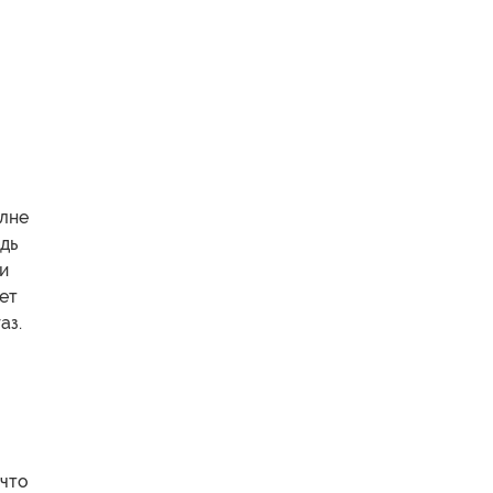
олне
дь
и
ет
аз.
 что