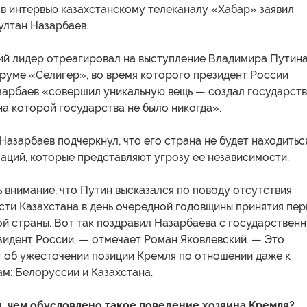
 в интервью казахстанскому телеканалу «Хабар» заявил
ултан Назарбаев.
кий лидер отреагировал на выступление Владимира Путина
уме «Селигер», во время которого президент России
азарбаев «совершил уникальную вещь — создал государст
на которой государства не было никогда».
Назарбаев подчеркнул, что его страна не будет находитьс
аций, которые представляют угрозу ее независимости.
 внимание, что Путин высказался по поводу отсутствия
сти Казахстана в день очередной годовщины принятия пер
й страны. Вот так поздравил Назарбаева с государствен
зидент России, — отмечает Роман Яковлевский. — Это
т об ужесточении позиции Кремля по отношении даже к
м: Белоруссии и Казахстана.
д, чем обусловлено такое поведение хозяина Кремля?