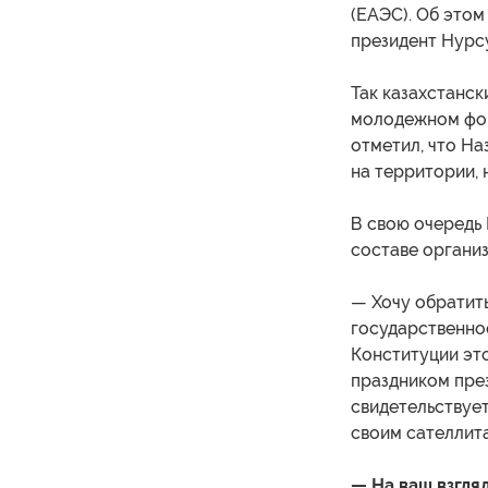
(ЕАЭС). Об этом
президент Нурс
Так казахстанс
молодежном фор
отметил, что Н
на территории, 
В свою очередь 
составе организ
— Хочу обратить
государственно
Конституции это
праздником пре
свидетельствуе
своим сателлита
— На ваш взгля