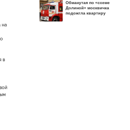
Обманутая по «схеме
Долиной» москвичка
подожгла квартиру
 на
во
я в
вой
ным