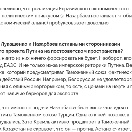
очевидно, что реализация Евразийского экономического
 политическим привкусом (а Назарбаев настаивает, чтобы
кономический альянс) пробуксовывает довольно
и Лукашенко и Назарбаев активными сторонниками
о проекта Путина на постсоветском пространстве?
, никто из них ничего форсировать не будет. Наоборот, вп
 ЕАЭС. И не только из-за имперской риторики Путина. Ве
ка, который предусматривал Таможенный союз, фактическ
а действий России. Например, Белоруссия не удовлетворя
ная с единым энергорынком, то есть, с ценами на нефть и г
ет наличие барьеров для экспорта.
 что именно с подачи Назарбаева была высказана идея о
ии в Таможенном союзе Турции. Однако к ней, похоже, в
лушались. Зато Кремль активно продвигает в Таможенный
 Казахстан не скрывает, что он — против. Астана считает,