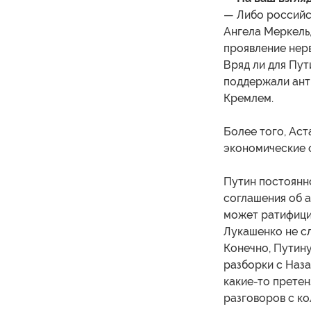
— Либо российск
Ангела Меркель,
проявление нерв
Вряд ли для Пут
поддержали ант
Кремлем.
Более того, Аст
экономические 
Путин постоянно
соглашения об 
может ратифици
Лукашенко не сл
Конечно, Путину
разборки с Наза
какие-то претен
разговоров с ко