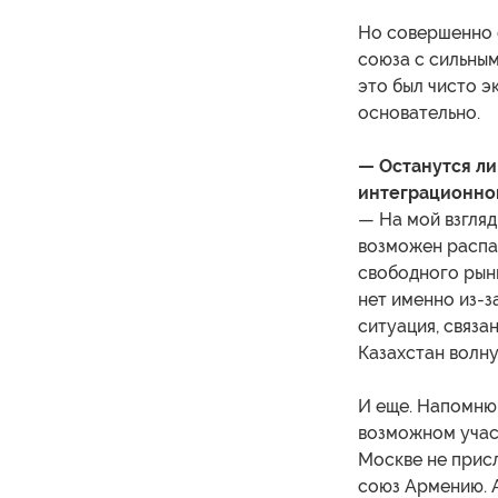
Но совершенно 
союза с сильным
это был чисто э
основательно.
— Останутся л
интеграционног
— На мой взгляд
возможен распад
свободного рын
нет именно из-з
ситуация, связан
Казахстан волну
И еще. Напомню,
возможном участ
Москве не прис
союз Армению. А