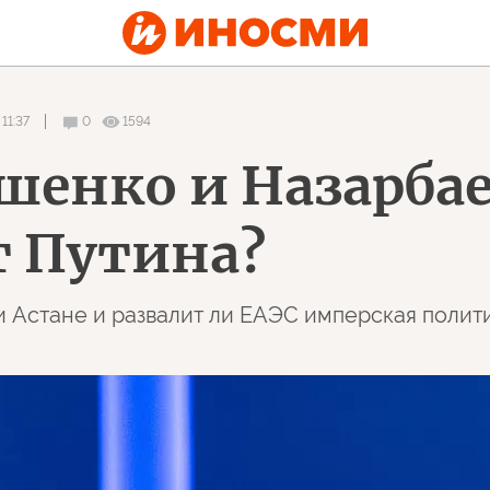
11:37
0
1594
шенко и Назарбае
т Путина?
и Астане и развалит ли ЕАЭС имперская полит