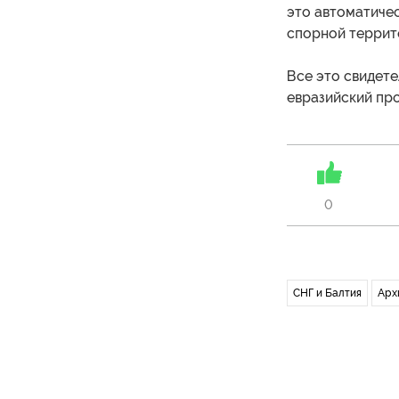
это автоматичес
спорной террит
Все это свидете
евразийский про
0
СНГ и Балтия
Арх