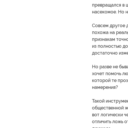
превращался в ц
насекомое. Но н
Совсем другое 
похожа на реаль
признакам точно
из полностью до
достаточно изме
Но разве не быв
хочет помочь лю
которой те проз
намерения?
Такой инструмен
общественной ж
вот логически ч
отличить ложь о