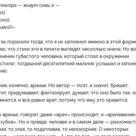
спектре — живут семь я —
ей.
сной,
сьмой!»
так поразили тогда, что я их запомнил именно в этой форм
аю, что стихи эти в печати выглядят несколько иначе. Но в
лнении губастого человека, который стоял в окружении
стиляг, тогдашний десятилетний мальчик услышал и запом
ию.
е, конечно, вранье. Но автор — поэт, а значит, брешет,
ит, придумывает, фантазирует, думает, что оно было так, х
мнится, и все равно врет, потому что ему это нравится.
 вранья, говорят, даже «врач» происходит, и «врачевание
зубов». Но и правда: человек и в самом деле — разномаст
ая, то злая, то податливая, то непокорная. О некоторых