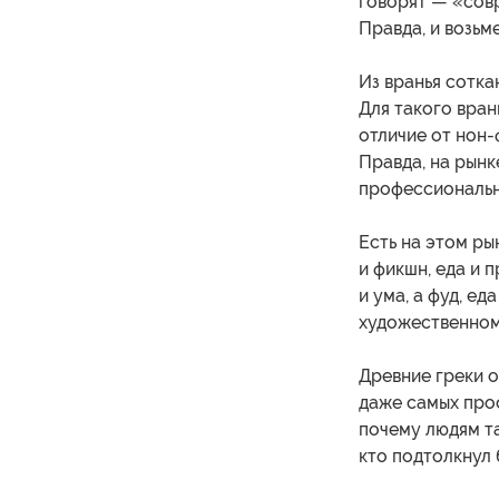
говорят — «совр
Правда, и возьм
Из вранья сотка
Для такого вран
отличие от нон
Правда, на рынк
профессиональн
Есть на этом ры
и фикшн, еда и 
и ума, а фуд, ед
художественном 
Древние греки о
даже самых прос
почему людям та
кто подтолкнул