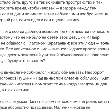
стало быть, другой и так искривить пространство и так
скорить время, чтобы человек — в зазоре между тем
н сам видит и понимает, и тем небывалым и воображаемым
ервый раз, сам увидел и сам оценил истину.
 это всегда двойной вымысел. Татьяна никогда не писала
потому что ее не было на свете, этой девушки. И Пьер
 не общался с Платоном Каратаевым: все эти люди — тол
ге. Все написанное о них — вымысел и даже просто вранье
огда десять поколений учителей обмусоливает с поколени
дую букву этого вранья?
ор вымысла не собирался никого обманывать. Наоборот,
их греков Пушкин: «Над вымыслом слезами обольюсь». Ав
ажению читателя и помогает тому иногда загадочным для
няться к истине.
фикшны умеют быть ни в чем не похожими на реальность 
ться абсолютно правдивыми. Мальчик никогда не