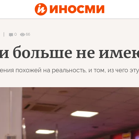
0
66
чи больше не име
ения похожей на реальность, и том, из чего э