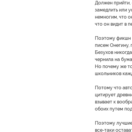
Должен прийти, 
замедлить или у
немногим, что о
что он видит в п
Поэтому фикшн —
писем Онегину, 
Безухов никогда
чернила на бума
Но почему же т
школьников каж
Потому что авт
цитирует древн
взывает к вообр
обоих путем под
Поэтому лучшие 
все-таки остава