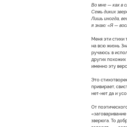
Во мне — как в 
Семь диких звер
Лишь иногда, ве
я знаю: «Я — во
Меня эти стихи 
на всю жизнь. Зн
ручаюсь: в испо
других похожих 
именно эту верс
Это стихотворени
привирает, свист
нет-нет да и усо
От поэтического
«заговаривание 
зверюга. То добр