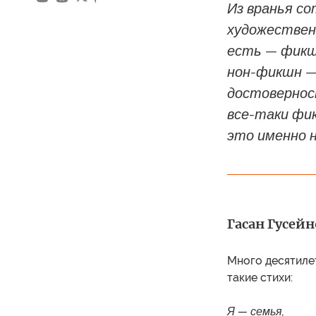
Из вранья со
художествен
есть — фикш
нон-фикшн —
достоверност
все-таки фи
это именно н
Гасан Гусейн
Много десятилет
такие стихи:
Я — семья,