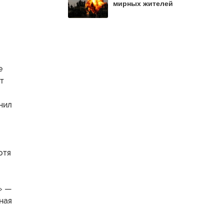
мирных жителей
е
от
нил
отя
» —
ная