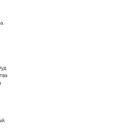
а.
В
Фуд
тва
в
ый,