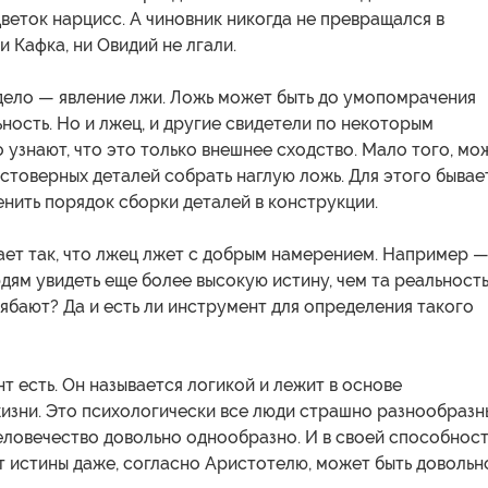
веток нарцисс. А чиновник никогда не превращался в
и Кафка, ни Овидий не лгали.
дело — явление лжи. Ложь может быть до умопомрачения
ность. Но и лжец, и другие свидетели по некоторым
 узнают, что это только внешнее сходство. Мало того, мо
стоверных деталей собрать наглую ложь. Для этого бывае
нить порядок сборки деталей в конструкции.
ает так, что лжец лжет с добрым намерением. Например 
дям увидеть еще более высокую истину, чем та реальность,
ябают? Да и есть ли инструмент для определения такого
т есть. Он называется логикой и лежит в основе
изни. Это психологически все люди страшно разнообразны
еловечество довольно однообразно. И в своей способнос
т истины даже, согласно Аристотелю, может быть довольн