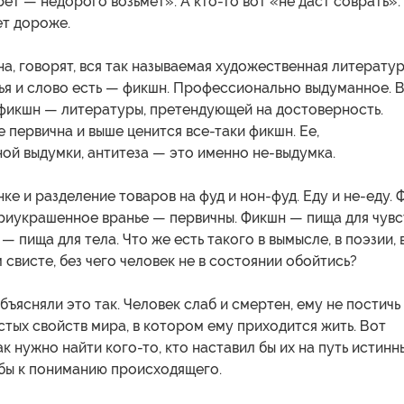
ет — недорого возьмет». А кто-то вот «не даст соврать».
ет дороже.
на, говорят, вся так называемая художественная литератур
ья и слово есть — фикшн. Профессионально выдуманное. 
-фикшн — литературы, претендующей на достоверность.
е первична и выше ценится все-таки фикшн. Ее,
ой выдумки, антитеза — это именно не-выдумка.
нке и разделение товаров на фуд и нон-фуд. Еду и не-еду. 
приукрашенное вранье — первичны. Фикшн — пища для чувс
а — пища для тела. Что же есть такого в вымысле, в поэзии, 
свисте, без чего человек не в состоянии обойтись?
бъясняли это так. Человек слаб и смертен, ему не постичь
тых свойств мира, в котором ему приходится жить. Вот
к нужно найти кого-то, кто наставил бы их на путь истинн
 бы к пониманию происходящего.