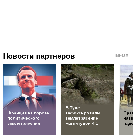
Новости партнеров
INFOX
В Туве
Франция на пороге
зафиксировали
Сравн
политического
землетрясение
назв
землетрясения
магнитудой 4,1
наде