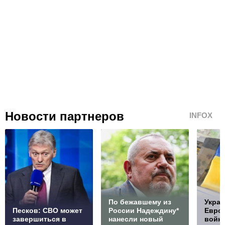
Новости партнеров
INFOX
По бежавшему из
Украи
Песков: СВО может
России Надеждину*
Европ
завершиться в
нанесли новый
войну