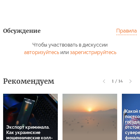
Обсуждение
Правила
Чтобы участвовать в дискуссии
авторизуйтесь
или
зарегистрируйтесь
Рекомендуем
1
/
14
Какой 
постсо
госуда
Экспорт криминала.
отстоя
Как украинские
сувере
мошеннические колл-
финаль