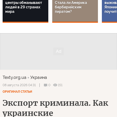
центры обманывают
Стала ли Америка
выжива
людей в 29 странах
берберийским
Японии
мира
пиратом?
поучит
Texty.org.ua
Украина
0
151
08 августа 2026 04:31
ОРИГИНАЛ СТАТЬИ
Экспорт криминала. Как
украинские