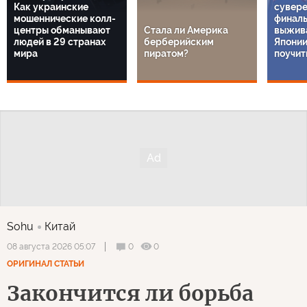
Как украинские
сувере
мошеннические колл-
финаль
центры обманывают
Стала ли Америка
выжива
людей в 29 странах
берберийским
Японии
мира
пиратом?
поучит
Sohu
Китай
0
0
08 августа 2026 05:07
ОРИГИНАЛ СТАТЬИ
Закончится ли борьба