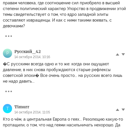
правам человека, где соотношение сил приобрело в высшей
степени политический характер Упорство в продвижении этой
темы свидетельствует о том, что ядро западной элиты
составляют извращенцы. И как с ними такими воевать, с
девочками?
Русский_42
Р
14 октября 2014, 10:16
�С русскими всегда одно и то же: когда они ощущают
давление, в них снова пробуждаются старые рефлексы
советской эпохи� Все очень просто... на русских всего лишь
не надо давить...
Timurr
T
14 октября 2014, 11:05
Кто о чём, а центральная Европа о геях... Резолюцию какую-то
протащили, о том, что над геями насильничать нехорошо. Да