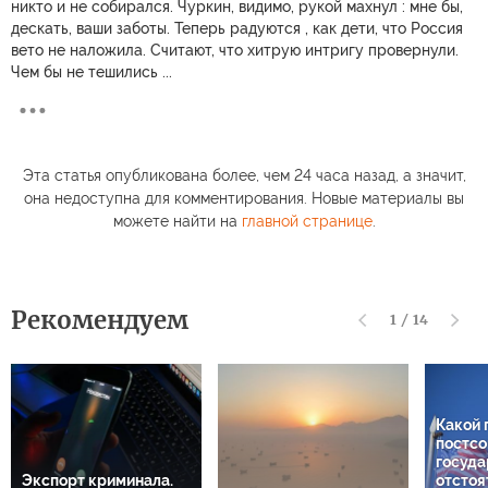
никто и не собирался. Чуркин, видимо, рукой махнул : мне бы,
дескать, ваши заботы. Теперь радуются , как дети, что Россия
вето не наложила. Считают, что хитрую интригу провернули.
Чем бы не тешились ...
Эта статья опубликована более, чем 24 часа назад, а значит,
она недоступна для комментирования. Новые материалы вы
можете найти на
главной странице
.
Рекомендуем
1
/
14
Какой 
постсо
госуда
Экспорт криминала.
отстоя