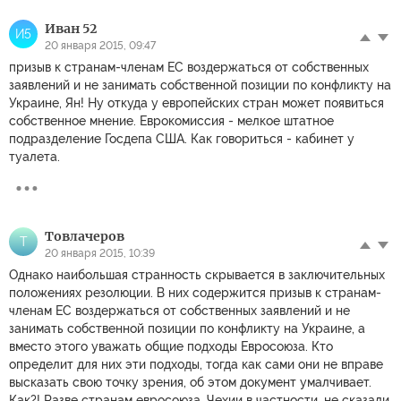
Иван 52
И5
20 января 2015, 09:47
призыв к странам-членам ЕС воздержаться от собственных
заявлений и не занимать собственной позиции по конфликту на
Украине, Ян! Ну откуда у европейских стран может появиться
собственное мнение. Еврокомиссия - мелкое штатное
подразделение Госдепа США. Как говориться - кабинет у
туалета.
Товлачеров
Т
20 января 2015, 10:39
Однако наибольшая странность скрывается в заключительных
положениях резолюции. В них содержится призыв к странам-
членам ЕС воздержаться от собственных заявлений и не
занимать собственной позиции по конфликту на Украине, а
вместо этого уважать общие подходы Евросоюза. Кто
определит для них эти подходы, тогда как сами они не вправе
высказать свою точку зрения, об этом документ умалчивает.
Как?! Разве странам евросоюза, Чехии в частности, не сказали,