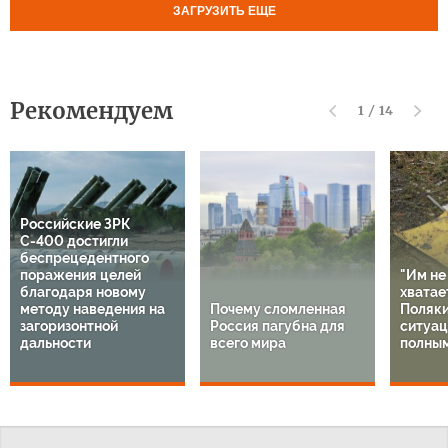
ЗАГРУЗИТЬ ЕЩЕ
Рекомендуем
1
/
14
Российские ЗРК
С-400 достигли
беспрецедентного
поражения целей
"Им не
благодаря новому
хватает
методу наведения на
Почему сломленная
Поляки
загоризонтной
Россия пагубна для
ситуац
дальности
всего мира
полным