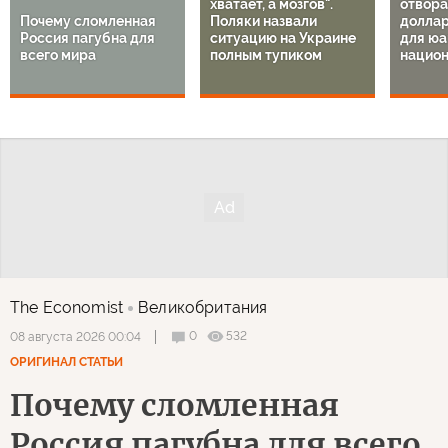
хватает, а мозгов".
отвора
Почему сломленная
Поляки назвали
доллар
Россия пагубна для
ситуацию на Украине
для юа
всего мира
полным тупиком
национ
The Economist
Великобритания
0
532
08 августа 2026 00:04
ОРИГИНАЛ СТАТЬИ
Почему сломленная
Россия пагубна для всего