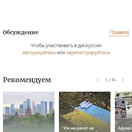
Обсуждение
Правила
Чтобы участвовать в дискуссии
авторизуйтесь
или
зарегистрируйтесь
Рекомендуем
1
/
14
"Им не ракет не
Африк