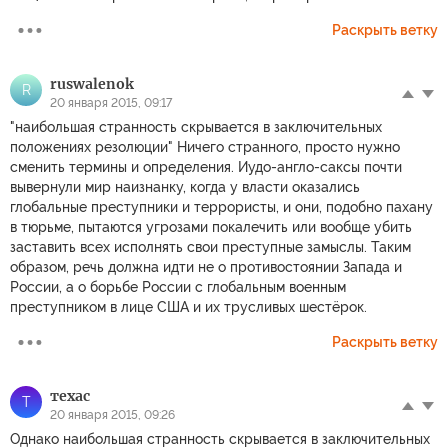
Раскрыть ветку
ruswalenok
R
20 января 2015, 09:17
"наибольшая странность скрывается в заключительных
положениях резолюции" Ничего странного, просто нужно
сменить термины и определения. Иудо-англо-саксы почти
вывернули мир наизнанку, когда у власти оказались
глобальные преступники и террористы, и они, подобно пахану
в тюрьме, пытаются угрозами покалечить или вообще убить
заставить всех исполнять свои преступные замыслы. Таким
образом, речь должна идти не о противостоянии Запада и
России, а о борьбе России с глобальным военным
преступником в лице США и их трусливых шестёрок.
Раскрыть ветку
техас
Т
20 января 2015, 09:26
Однако наибольшая странность скрывается в заключительных