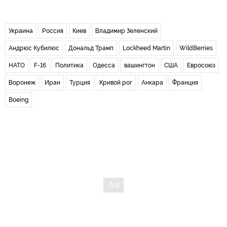
Украина
Россия
Киев
Владимир Зеленский
Андрюс Кубилюс
Дональд Трамп
Lockheed Martin
WildBerries
НАТО
F-16
Политика
Одесса
вашингтон
США
Евросоюз
Воронеж
Иран
Турция
Кривой рог
Анкара
Франция
Boeing