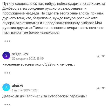
Путину следовало бы как-нибудь поблагодарить их за Крым, за
Донбасс, за возрождение русского самосознания и
пробуждение медведя. Не сделать этого означало бы признак
дурного тона, что, безусловно, чуждо натуре российского
лидера. это относится и к продовольственному эмбарго.Мои
русские друзья из Таллинна не поняли юмора - эсты почти не
пьют вино,а тем более незнакомое.
serge_ev
S
28 февраля 2015, 13:09
население эстонии около 1,32 млн. человек...
als025
A
1 марта 2015, 11:24
Далеко ли до Таллина? Два суворовских перехода !