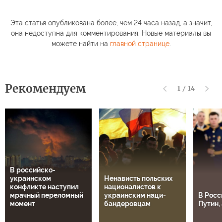
Эта статья опубликована более, чем 24 часа назад, а значит,
она недоступна для комментирования. Новые материалы вы
можете найти на
главной странице
.
Рекомендуем
1
/
14
В российско-
украинском
Ненависть польских
конфликте наступил
националистов к
мрачный переломный
украинским наци-
В Росс
момент
бандеровцам
Путин, 