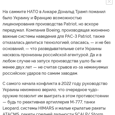
На саммите НАТО в Анкаре Дональд Трамп поманил
было Украину и Францию возможностью
лицензирования производства Patriot, но вскоре
передумал. Компания Boeing, производящая жизненно
важные системы наведения для PAC-3 Patriot, также
отказалась делиться технологией, опасаясь, — и не без
оснований, — что разведывательные сети Украины
насквозь пронизаны российской агентурой. Да и в
любом случае на запуск производства ушло бы не
менее двух лет — не считая срывов из-за неминуемых
российских ударов по самим заводам.
С самого начала конфликта в 2022 году руководство
Украины неизменно верило, что очередное чудо-
оружие позволит им выиграть в этом противостоянии
— будь то реактивная артиллерия M-777, танки
Leopard, системы HIMARS и малые крылатые ракеты
ATACMS, ракеты средней дальности SCALP/ Storm