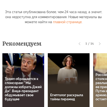
Эта статья опубликована более, чем 24 часа назад, а значит,
она недоступна для комментирования. Новые материалы вы
можете найти на
главной странице
.
Рекомендуем
1
/
14
Росси
Трамп обращается к
столкн
спонсорам: "Мы
реальн
должны избрать Джей
ее пре
Ди". Вице-президент
Путин 
обдумывает свое
Египтолог раскрыла
армию,
будущее
тайны пирамид
остает