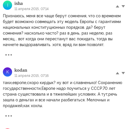
isha
I
11 апреля 2015, 07:14
Признаюсь, меня все чаще берут сомнения, что со временем
будет возможно совмещать эту модель Европы с гарантиями
национальных конституционных порядков. да? берут
сомнения? насколько часто? раз в день, раз неделю, раз
месяц... вот когда они перестанут вас покидать, тогда вы
начнете выздоравливать. хотя, вряд ли вам позволят.
kodan
K
11 апреля 2015, 07:16
таки,европе,скоро кирдык? ну вот и славненько! Сохранению
государственности,Европе надо поучиться у СССР.70 лет
страна существовала и в тяжелейших условиях. А тут,речь
зашла о деньгах и все начали разбегаться. Мелочных и
продажей,как хохлы.