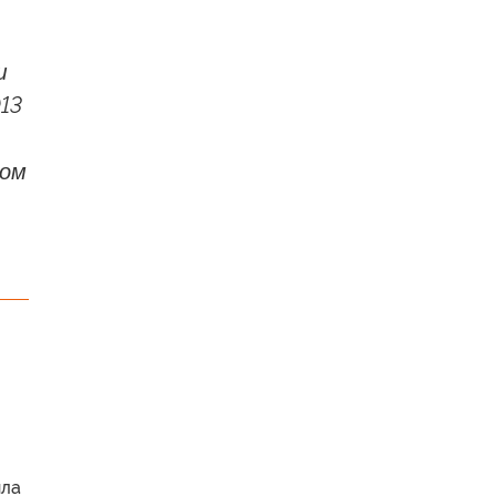
ш
13
ром
ила