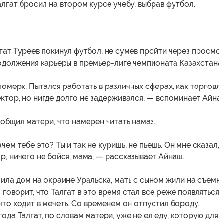
лгат бросил на втором курсе учебу, выбрав футбол.
гат Туреев покинул футбол, не сумев пройти через просм
одолжения карьеры в премьер-лиге чемпионата Казахстан
померк. Пытался работать в различных сферах, как торговл
ктор, но нигде долго не задерживался, — вспоминает Айн
общил матери, что намерен читать намаз.
чем тебе это? Ты и так не куришь, не пьешь. Он мне сказал,
ор, ничего не бойся, мама, — рассказывает Айнаш.
ила дом на окраине Уральска, мать с сыном жили на съем
 говорит, что Талгат в это время стал все реже появляться
 что ходит в мечеть. Со временем он отпустил бороду.
года Талгат, по словам матери, уже не ел еду, которую для