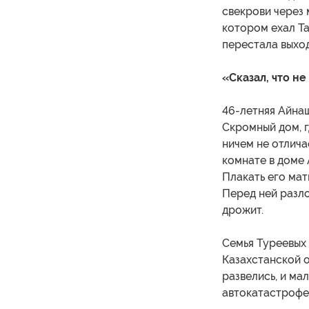
свекрови через
котором ехал Та
перестала выход
«Сказал, что н
46-летняя Айна
Скромный дом, г
ничем не отлича
комнате в доме 
Плакать его мат
Перед ней разло
дрожит.
Семья Туреевых 
Казахстанской о
развелись, и ма
автокатастрофе