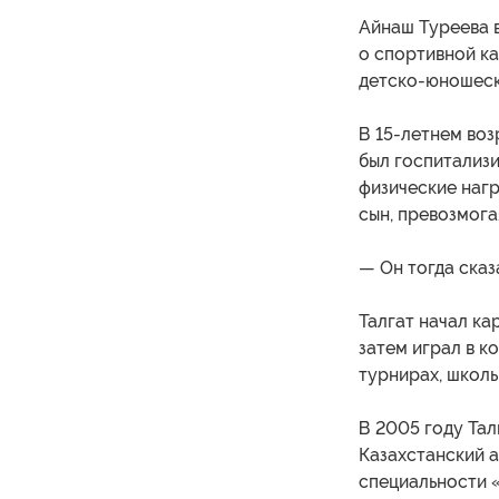
Айнаш Туреева в
о спортивной ка
детско-юношеск
В 15-летнем воз
был госпитализи
физические нагр
сын, превозмога
— Он тогда сказ
Талгат начал ка
затем играл в к
турнирах, школь
В 2005 году Тал
Казахстанский 
специальности 