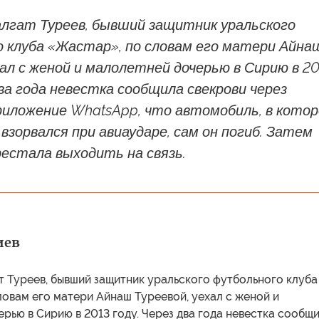
алгат Туреев, бывший защитник уральского
 клуба «Жастар», по словам его матери Айна
хал с женой и малолетней дочерью в Сирию в 20
два года невестка сообщила свекрови через
риложение WhatsApp, что автомобиль, в кото
 взорвался при авиаударе, сам он погиб. Затем
естала выходить на связь.
иев
т Туреев, бывший защитник уральского футбольного клуба
овам его матери Айнаш Туреевой, уехал с женой и
рью в Сирию в 2013 году. Через два года невестка сообщ