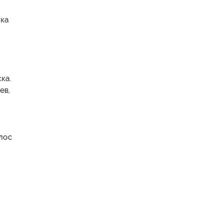
тка
ка.
ев,
олос