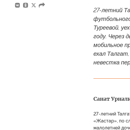
27-летний Т
футбольного
Туреевой, уе
году. Через 
мобильное п
ехал Талгат,
невестка пер
Санат Урнал
27-летний Талга
«Жастар», по сл
малолетней доче