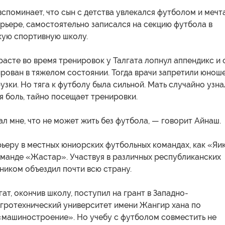
споминает, что сын с детства увлекался футболом и мечт
рьере, самостоятельно записался на секцию футбола в
ую спортивную школу.
расте во время тренировок у Талгата лопнул аппендикс и 
рован в тяжелом состоянии. Тогда врачи запретили юнош
узки. Но тяга к футболу была сильной. Мать случайно узна
я боль, тайно посещает тренировки.
ал мне, что не может жить без футбола, — говорит Айнаш.
рьеру в местных юниорских футбольных командах, как «Яик
оманде «Жастар». Участвуя в различных республиканских
ником объездил почти всю страну.
гат, окончив школу, поступил на грант в Западно-
агротехнический университет имени Жангир хана по
«машиностроение». Но учебу с футболом совместить не