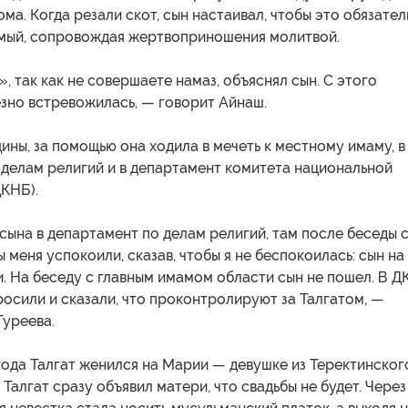
ома. Когда резали скот, сын настаивал, чтобы это обязате
омый, сопровождая жертвоприношения молитвой.
, так как не совершаете намаз, объяснял сын. С этого
зно встревожилась, — говорит Айнаш.
ны, за помощью она ходила в мечеть к местному имаму, в
 делам религий и в департамент комитета национальной
КНБ).
сына в департамент по делам религий, там после беседы 
 меня успокоили, сказав, чтобы я не беспокоилась: сын на
. На беседу с главным имамом области сын не пошел. В 
осили и сказали, что проконтролируют за Талгатом, —
Туреева.
года Талгат женился на Марии — девушке из Теректинског
 Талгат сразу объявил матери, что свадьбы не будет. Через