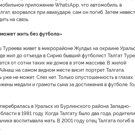
 мобильное приложение WhatsApp, что автомобиль, в
лгат, взорвался при авиаударе, сам он погиб. Затем невес
ить на связь.
е может жить без футбола»
ш Туреева живет в микрорайоне Жулдыз на окраине Уральс
де жил до отъезда в Сирию бывший футболист Талгат Туре
ется от сотни таких же домов в этом массиве. В жилой
Айнаш на самом видном месте висит портрет Талгата.
ь уже не может. Слез нет. Только опустошенность в глазах.
жены медали и грамоты сына за достижения в футболе. Г
перебралась в Уральск из Бурлинского района Западно-
бласти в 1981 году. Когда Талгату было два года, родители
льчика воспитывала мать. В 2001 году отец Талгата погиб в
.