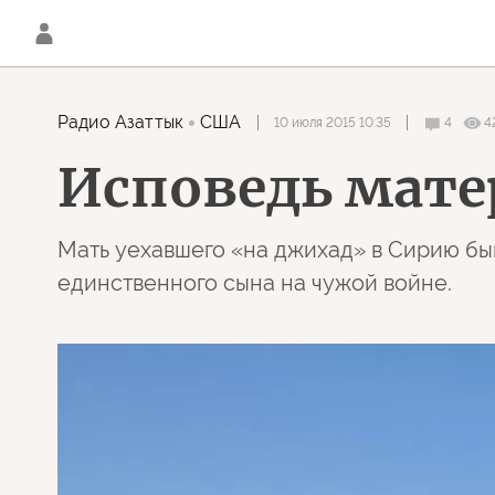
Радио Азаттык
США
10 июля 2015 10:35
4
4
Исповедь мате
Мать уехавшего «на джихад» в Сирию быв
единственного сына на чужой войне.