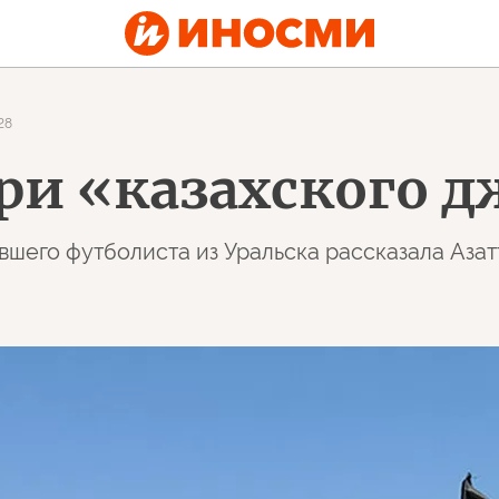
28
ри «казахского 
шего футболиста из Уральска рассказала Азатт