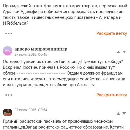
Провидческий текст французского аристократа, переизданный
Адельфи Адельфи не собирается переиздавать провидческие
тексты также и известных немецких писателей - А.Гитлера и
Й.Геббельса?
Раскрыть ветку
арворо ырпрорлпппплр
АЫ
27 июля 2015, 00:45
Ох, мало Пушкин их стрелял Гей, хлопцы! Где же тут свобода?
Вскричал Кюстин, примчав в Россию. Но с нею вышел тут
облом. ---------------------------- Отдам я должное французам
они пытались излечить это смердящее семейство, казнив отца
и мать упрятав, жаль, что забыли про Астольфа
Раскрыть ветку
27 июля 2015, 00:54
Грязный расистский пасквиль от провонявших чесноком
итальянцев.Запад расистско-фашисткое образование. Кстати