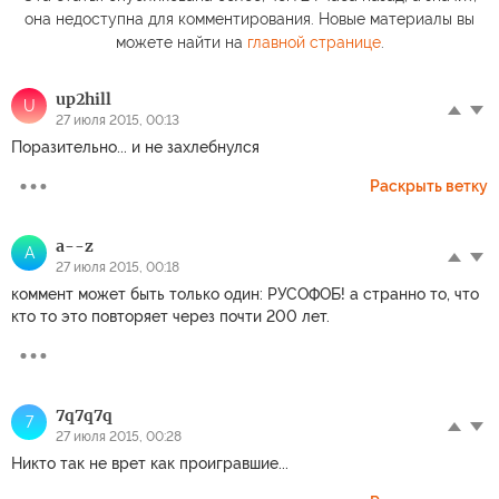
предатель Сергей
«кому нужна
управ
она недоступна для комментирования. Новые материалы вы
Панамаренко
Армения?»
Starli
можете найти на
главной странице
.
up2hill
U
27 июля 2015, 00:13
Поразительно... и не захлебнулся
Раскрыть ветку
a--z
A
27 июля 2015, 00:18
коммент может быть только один: РУСОФОБ! а странно то, что
кто то это повторяет через почти 200 лет.
7q7q7q
7
27 июля 2015, 00:28
Никто так не врет как проигравшие...