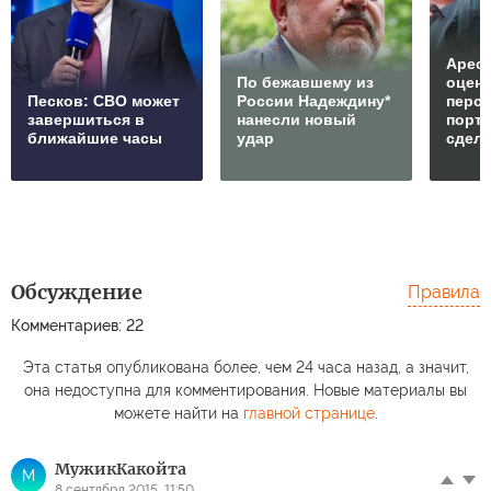
Арест
По бежавшему из
оцен
Песков: СВО может
России Надеждину*
перс
завершиться в
нанесли новый
порто
ближайшие часы
удар
сдел
Обсуждение
Правила
Комментариев: 22
Эта статья опубликована более, чем 24 часа назад, а значит,
она недоступна для комментирования. Новые материалы вы
можете найти на
главной странице
.
МужикКакойта
М
8 сентября 2015, 11:50