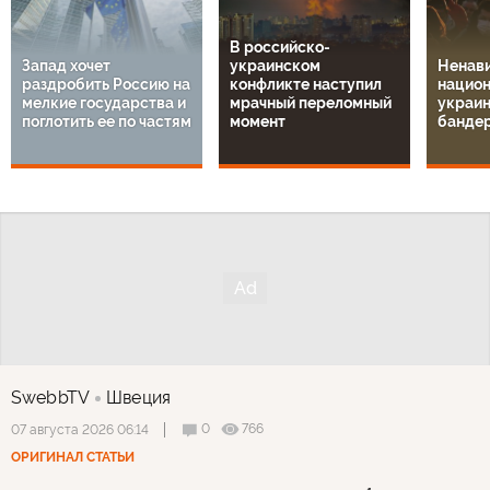
В российско-
Запад хочет
украинском
Ненави
раздробить Россию на
конфликте наступил
национ
мелкие государства и
мрачный переломный
украин
поглотить ее по частям
момент
банде
SwebbTV
Швеция
0
766
07 августа 2026 06:14
ОРИГИНАЛ СТАТЬИ