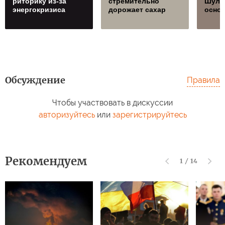
риторику из-за
стремительно
Шуль
энергокризиса
дорожает сахар
осно
Обсуждение
Правила
Чтобы участвовать в дискуссии
авторизуйтесь
или
зарегистрируйтесь
Рекомендуем
1
/
14