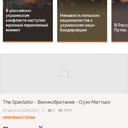
В российско-
украинском
Ненависть польских
конфликте наступил
националистов к
мрачный переломный
украинским наци-
В Росс
момент
бандеровцам
Путин, 
The Spectator
Великобритания
Оуэн Маттьюз
0
3896
07 августа 2026 03:27
ОРИГИНАЛ СТАТЬИ