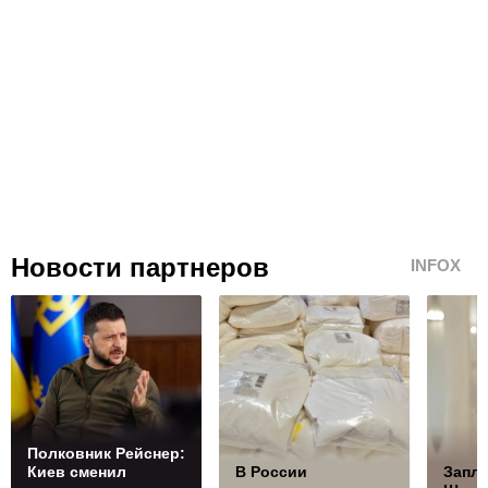
Новости партнеров
INFOX
Полковник Рейснер:
Киев сменил
В России
Запла