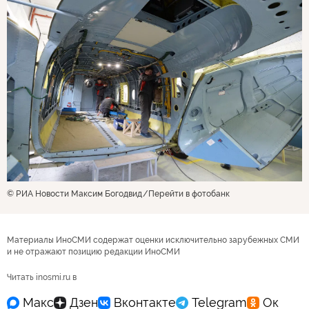
© РИА Новости Максим Богодвид
Перейти в фотобанк
Материалы ИноСМИ содержат оценки исключительно зарубежных СМИ
и не отражают позицию редакции ИноСМИ
Читать inosmi.ru в