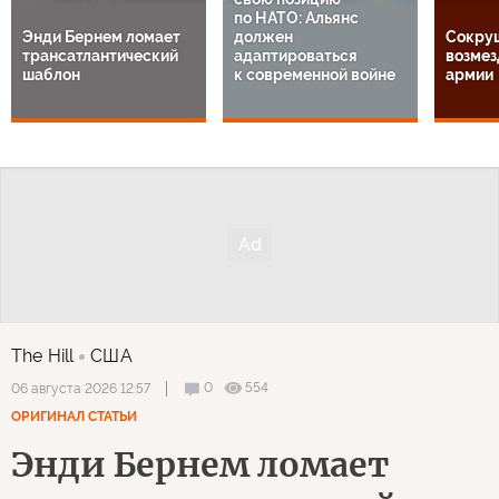
по НАТО: Альянс
Энди Бернем ломает
должен
Сокру
трансатлантический
адаптироваться
возмез
шаблон
к современной войне
армии
The Hill
США
0
554
06 августа 2026 12:57
ОРИГИНАЛ СТАТЬИ
Энди Бернем ломает