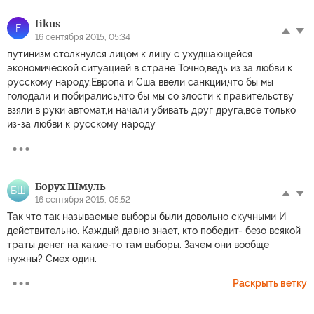
fikus
F
16 сентября 2015, 05:34
путинизм столкнулся лицом к лицу с ухудшающейся
экономической ситуацией в стране Точно,ведь из за любви к
русскому народу,Европа и Сша ввели санкции,что бы мы
голодали и побирались,что бы мы со злости к правительству
взяли в руки автомат,и начали убивать друг друга,все только
из-за любви к русскому народу
Борух Шмуль
БШ
16 сентября 2015, 05:52
Так что так называемые выборы были довольно скучными И
действительно. Каждый давно знает, кто победит- безо всякой
траты денег на какие-то там выборы. Зачем они вообще
нужны? Смех один.
Раскрыть ветку