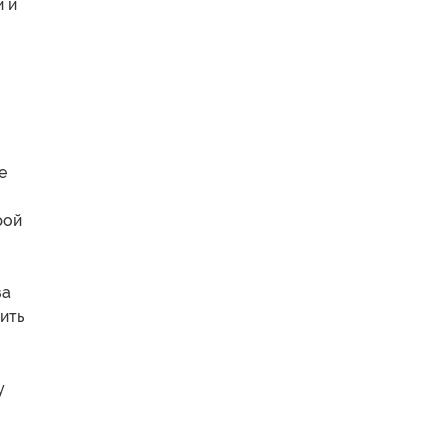
и и
и
е
рой
за
ить
у