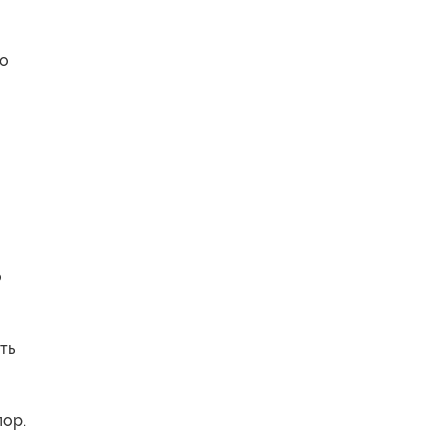
го
о
ть
пор.