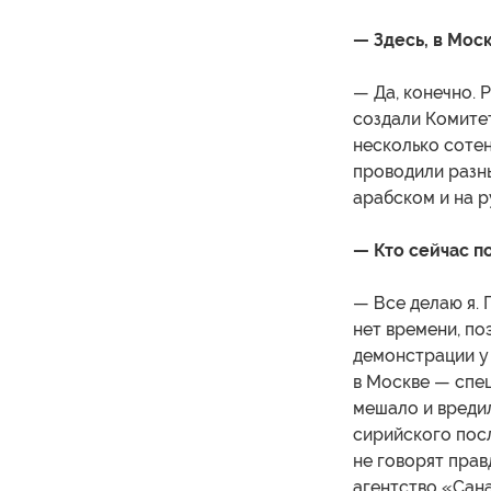
— Здесь, в Мос
— Да, конечно. 
создали Комите
несколько сотен
проводили разн
арабском и на р
— Кто сейчас п
— Все делаю я. 
нет времени, по
демонстрации у
в Москве — спе
мешало и вредил
сирийского пос
не говорят прав
агентство «Сана