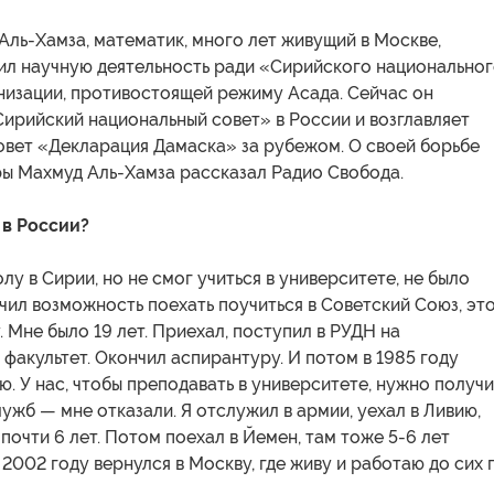
ль-Хамза, математик, много лет живущий в Москве,
ил научную деятельность ради «Сирийского национально
низации, противостоящей режиму Асада. Сейчас он
ирийский национальный совет» в России и возглавляет
овет «Декларация Дамаска» за рубежом. О своей борьбе
ры Махмуд Аль-Хамза рассказал Радио Свобода.
 в России?
лу в Сирии, но не смог учиться в университете, не было
учил возможность поехать поучиться в Советский Союз, эт
у. Мне было 19 лет. Приехал, поступил в РУДН на
факультет. Окончил аспирантуру. И потом в 1985 году
ю. У нас, чтобы преподавать в университете, нужно получи
ужб — мне отказали. Я отслужил в армии, уехал в Ливию,
почти 6 лет. Потом поехал в Йемен, там тоже 5-6 лет
 2002 году вернулся в Москву, где живу и работаю до сих 