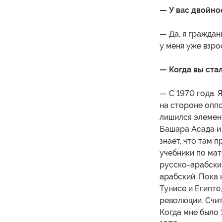
— У вас двойно
— Да, я граждан
у меня уже взро
— Когда вы ста
— С 1970 года. 
на стороне оппо
лишился элемен
Башара Асада и 
знает, что там 
учебники по мат
русско-арабский
арабский. Пока 
Тунисе и Египте
революции. Счи
Когда мне было 