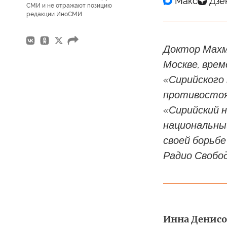
СМИ и не отражают позицию
редакции ИноСМИ
Доктор Махм
Москве, вре
«Сирийского 
противостоя
«Сирийский н
национальны
своей борьб
Радио Свобод
Инна Денисо