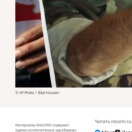
© AP Photo / Bilal Hussein
Читать inosmi.ru
Материалы ИноСМИ содержат
оценки исключительно зарубежных