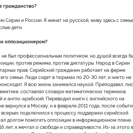
е гражданство?
ин Сирии и России. Я женат на русской, живу здесь с семье
слые дети.
ли оппозиционером?
Я не был профессиональным политиком, но душой всегда б
зиции, против режима, против диктатуры. Народ в Сирии
тарных прав. Сирийский гражданин работает на ферме
его семьи. Люди сидят в тюрьмах по 20-30 лет, и никто не
происходит. Я всю жизнь занимался наукой. Преподавал, пи
ематике, составлял словари математических терминов,
 и англо-арабский. Переводил книги с английского на
не вернулся в Москву, и в феврале 2011 года, после событи
, всерьез подключился к процессу поддержки сирийской
тал долгом помогать оппозиции в информационном плане.
16 лет, я мечтал о свободе и справедливости. Из-за этого 