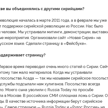
кве вы объединялись с другими сирийцами?
Революция началась в марте 2011 года, а в феврале мы уже
т поддержки сирийской революции из России. Нас было
 человек. Мы устраивали митинги, демонстрации, выставки
ые мероприятия. Организовали сайт «Новая Сирия» на
усском языке. Сделали страницу в «Фейсбуке».
оддерживает страницу?
Первое время переводил очень много статей о Сирии. Сей
этому там мало материалов. Когда мы устраивали
 посольства Асада — так мы называем сирийское посольс
цслужбы подсылали нам хулиганов. Посольство всегда
о. Моего сына уволили с Russia Today по просьбе
ла в Москве. В российских СМИ сплошная ложь о Сирии. 
ды. В качестве источника информации берут сирийское
». Самое страшное — Russia Today и «Голос России» на