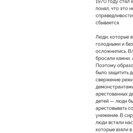
1970 году стал 
понял, что это н
справедливости 
сбывается.
Люди, которые в
голодными и без
осложнились. Вл
бросали камни. 
Поэтому образо
было защитить д
свержение режи
демонстрантами,
арестованных де
детей — люди бы
арестовывать с
унижение. В сир
люди встали нас
которые взяли в