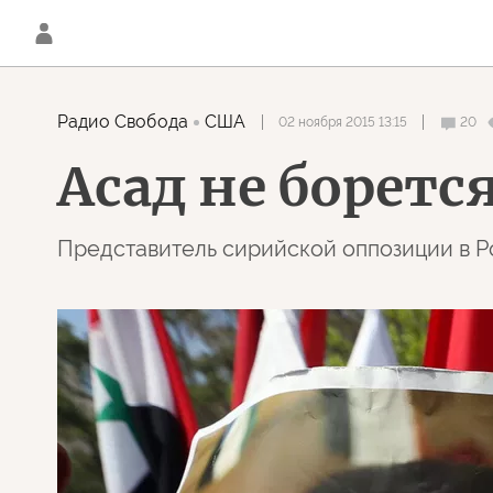
Радио Свобода
США
02 ноября 2015 13:15
20
Асад не боретс
Представитель сирийской оппозиции в Р