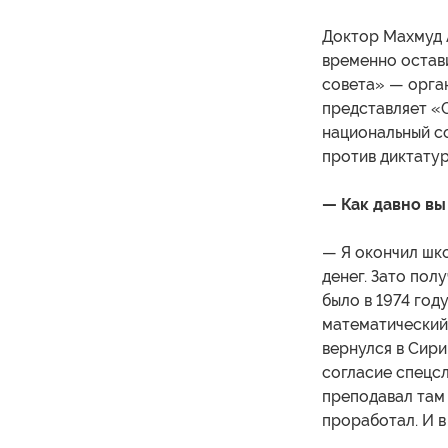
Доктор Махмуд А
временно остав
совета» — орга
представляет «С
национальный с
против диктату
— Как давно вы
— Я окончил шко
денег. Зато пол
было в 1974 год
математический 
вернулся в Сири
согласие спецсл
преподавал там 
проработал. И в