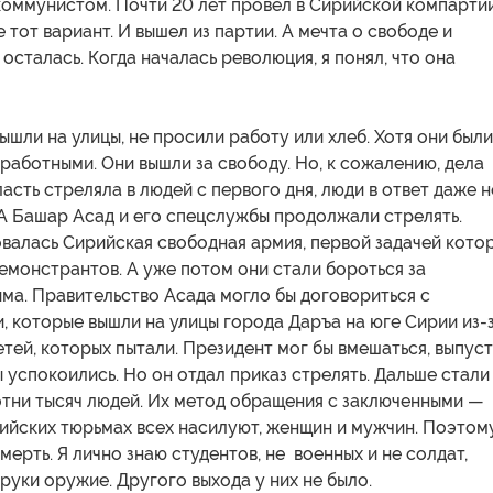
коммунистом. Почти 20 лет провел в Сирийской компарти
е тот вариант. И вышел из партии. А мечта о свободе и
осталась. Когда началась революция, я понял, что она
ышли на улицы, не просили работу или хлеб. Хотя они был
работными. Они вышли за свободу. Но, к сожалению, дела
асть стреляла в людей с первого дня, люди в ответ даже н
А Башар Асад и его спецслужбы продолжали стрелять.
валась Сирийская свободная армия, первой задачей кото
емонстрантов. А уже потом они стали бороться за
ма. Правительство Асада могло бы договориться с
 которые вышли на улицы города Даръа на юге Сирии из-
тей, которых пытали. Президент мог бы вмешаться, выпуст
 успокоились. Но он отдал приказ стрелять. Дальше стали
отни тысяч людей. Их метод обращения с заключенными —
ийских тюрьмах всех насилуют, женщин и мужчин. Поэтом
мерть. Я лично знаю студентов, не военных и не солдат,
 руки оружие. Другого выхода у них не было.