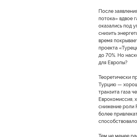
После заявлени
потока» вдвое г
оказались под у
снизить энергет
время покрывае
проекта «Турецк
до 70%. Но наск
для Европы?
Теоретически пр
Турцию — хорош
транзита газа ч
Еврокомиссия, х
снижение роли Р
более привлекат
способствовало
Тем не менее ра