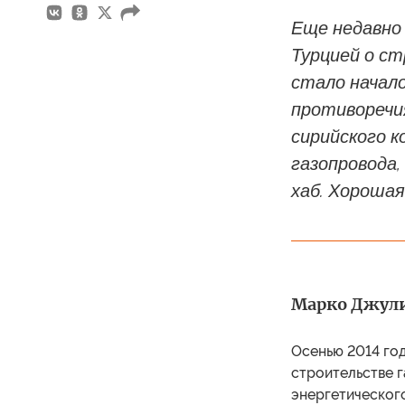
Еще недавно 
Турцией о с
стало начал
противоречи
сирийского 
газопровода,
хаб. Хорошая
Марко Джули 
Осенью 2014 год
строительстве 
энергетического