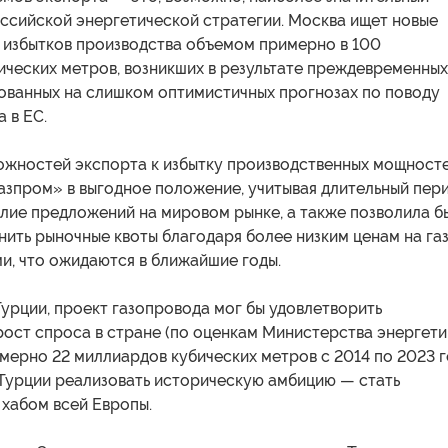
оссийской энергетической стратегии. Москва ищет новые
я избытков производства объемом примерно в 100
ических метров, возникших в результате преждевременных
нованных на слишком оптимистичных прогнозах по поводу
 в ЕС.
ожностей экспорта к избытку производственных мощност
азпром» в выгодное положение, учитывая длительный пер
илие предложений на мировом рынке, а также позволила б
ить рыночные квоты благодаря более низким ценам на газ
и, что ожидаются в ближайшие годы.
Турции, проект газопровода мог бы удовлетворить
ост спроса в стране (по оценкам Министерства энергети
мерно 22 миллиардов кубических метров с 2014 по 2023 г
 Турции реализовать историческую амбицию — стать
 хабом всей Европы.