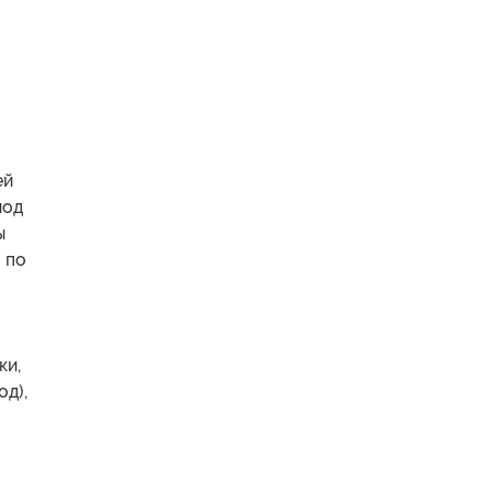
ей
иод
ы
 по
ки,
од),