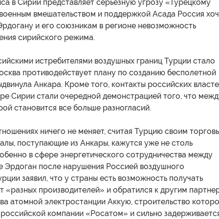
иса в Сирии представляет серьезную угрозу «Турецкому
 военным вмешательством и поддержкой Асада Россия хоч
Эрдогану и его союзникам в регионе невозможность
ения сирийского режима.
ийскими истребителями воздушных границ Турции стало
Москва противодействует плану по созданию бесполетной
ыдвинула Анкара. Кроме того, контакты российских власте
ере Сирии стали очередной демонстрацией того, что межд
ой становится все больше разногласий.
тношениях ничего не меняет, считая Турцию своим торгов
алы, поступающие из Анкары, кажутся уже не столь
собенно в сфере энергетического сотрудничества между
же Эрдоган после нарушения Россией воздушного
рции заявил, что у страны есть возможность получать
от «разных производителей» и обратился к другим партне
тва атомной электростанции Аккую, строительство котор
у российской компании «Росатом» и сильно задерживается