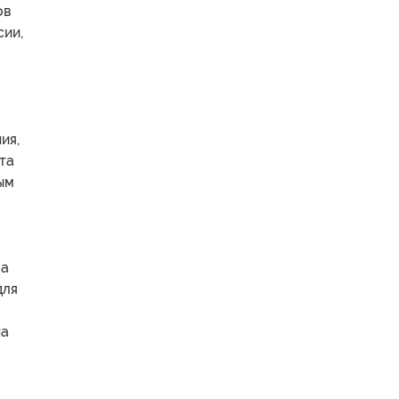
ов
сии,
ия,
та
ым
за
для
на