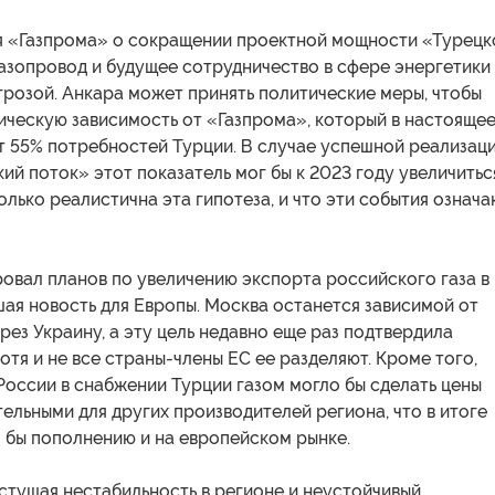
я «Газпрома» о сокращении проектной мощности «Турецк
азопровод и будущее сотрудничество в сфере энергетики
грозой. Анкара может принять политические меры, чтобы
ическую зависимость от «Газпрома», который в настояще
т 55% потребностей Турции. В случае успешной реализац
ий поток» этот показатель мог бы к 2023 году увеличитьс
олько реалистична эта гипотеза, и что эти события означа
овал планов по увеличению экспорта российского газа в
ая новость для Европы. Москва останется зависимой от
ерез Украину, а эту цель недавно еще раз подтвердила
отя и не все страны-члены ЕС ее разделяют. Кроме того,
оссии в снабжении Турции газом могло бы сделать цены
ельными для других производителей региона, что в итоге
 бы пополнению и на европейском рынке.
стущая нестабильность в регионе и неустойчивый