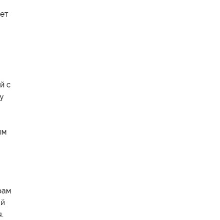
ет
й с
у
ым
рам
ой
.