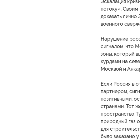
Эскалация криз
потоку». Своим
доказать лично 
военного сверж
Нарушение росс
сигналом, что 
зоны, который в
курдами на сев
Москвой и Анкар
Если Россия в о
партнером, сигн
позитивными, о
странами. Тот 
пространства Ту
природный газ 
для строительс
было заказано 