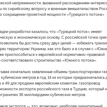
ческой напряженности, вызванной расхождением интерес
ы по сирийскому вопросу и военным вмешательством Рос
 о сокращении проектной мощности «Турецкого потока»
адии разработки казалось, что «Турецкий поток» имеет
ескую и экономическую основу. С российской точки зрен
позволила бы достичь сразу двух целей — избежать транзи
ерез территорию Украины, как это было и в случае с «Южн
кже приспособиться к европейской нормативно-правовой
не соответствовало строительство «Южного потока».
тывая изначально заявленные объемы транспортировки га
кубических метров в год, 14 из которых предназначались 
 и 49 для продажи европейским клиентам, газопровод
можности экспорта российского газа в Турцию, который 
ограничен 36 миллиардами кубических метров.
емов экспорта — это, возможно, наиболее значительный