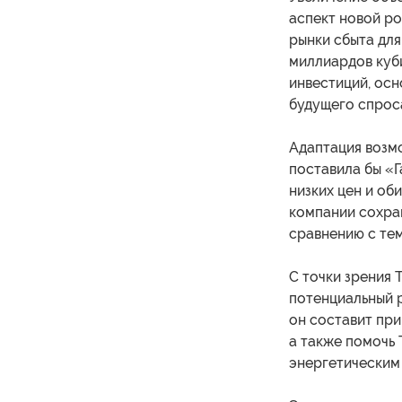
аспект новой р
рынки сбыта дл
миллиардов куб
инвестиций, ос
будущего спроса
Адаптация возм
поставила бы «Г
низких цен и об
компании сохран
сравнению с тем
С точки зрения 
потенциальный р
он составит при
а также помочь
энергетическим