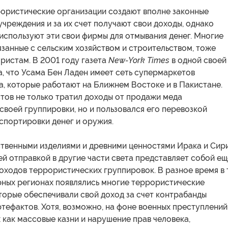
ористические организации создают вполне законные
чреждения и за их счет получают свои доходы, однако
используют эти свои фирмы для отмывания денег. Многие
язанные с сельским хозяйством и строительством, тоже
ристам. В 2001 году газета
New-York Times
в одной своей
, что Усама Бен Ладен имеет сеть супермаркетов
а, которые работают на Ближнем Востоке и в Пакистане.
тов не только тратил доходы от продажи меда
своей группировки, но и пользовался его перевозкой
спортировки денег и оружия.
ственными изделиями и древними ценностями Ирака и Сир
й отправкой в другие части света представляет собой ещ
оходов террористических группировок. В разное время в 
рных регионах появлялись многие террористические
торые обеспечивали свой доход за счет контрабанды
тефактов. Хотя, возможно, на фоне военных преступлений
х как массовые казни и нарушение прав человека,