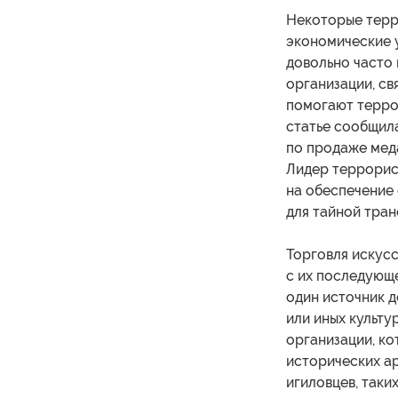
Некоторые терр
экономические у
довольно часто 
организации, св
помогают терро
статье сообщила
по продаже мед
Лидер террорис
на обеспечение 
для тайной тран
Торговля искус
с их последующе
один источник д
или иных культу
организации, ко
исторических ар
игиловцев, таки