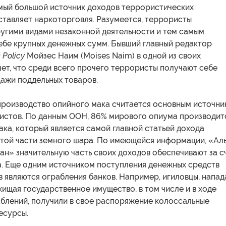
мый большой источник доходов террористических
ставляет наркоторговля. Разумеется, террористы
ругими видами незаконной деятельности и тем самым
ебе крупных денежных сумм. Бывший главный редактор
 Policy
Мойзес Наим (Moises Naim) в одной из своих
ет, что среди всего прочего террористы получают себе
дажи поддельных товаров.
производство опийного мака считается основным источн
истов. По данным ООН, 86% мирового опиума производит
ака, который является самой главной статьей дохода
этой части земного шара. По имеющейся информации, «Ал
ан» значительную часть своих доходов обеспечивают за с
. Еще одним источником поступления денежных средств
 являются ограбления банков. Например, игиловцы, напад
хищая государственное имущество, в том числе и в ходе
аблений, получили в свое распоряжение колоссальные
есурсы.