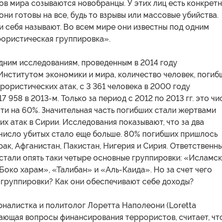
ков мира созываются новобранцы. У этих лиц есть конкрет
они готовы на все, будь то взрывы или массовые убийства.
и себя называют. Во всем мире они известны под одним
ористическая группировка».
дним исследованиям, проведенным в 2014 году
Институтом экономики и мира, количество человек, погиб
ррористических атак, с 3 361 человека в 2000 году
7 958 в 2013-м. Только за период с 2012 по 2013 гг. это чи
ти на 60%. Значительная часть погибших стали жертвами
х атак в Сирии. Исследования показывают, что за два
 число убитых стало еще больше. 80% погибших пришлось
Ирак, Афганистан, Пакистан, Нигерия и Сирия. Ответственн
 стали опять таки четыре основные группировки: «Исламс
Боко харам», «Талибан» и «Аль-Каида». Но за счет чего
 группировки? Как они обеспечивают себе доходы?
рналистка и политолог Лоретта Наполеони (Loretta
чающая вопросы финансирования террористов, считает, чт