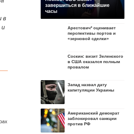
на
завершиться в ближайшие
часы
 в
 и
Арестович* оценивает
перспективы портов и
«зерновой сделки»
Соскин: визит Зеленского
в США оказался полным
провалом
Запад назвал дату
капитуляции Украины
Американский демократ
заблокировал санкции
рах
против РФ