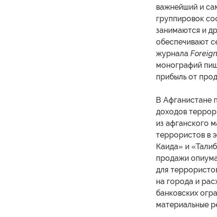
важнейший и са
группировок со
занимаются и д
обеспечивают с
журнала
Foreign
монографий пиш
прибыль от про
В Афганистане 
доходов террор
из афганского м
террористов в 
Каида» и «Талиб
продажи опиума
для террористов
на города и рас
банковских огр
материальные р