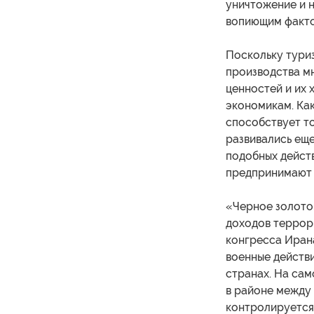
уничтожение и н
вопиющим факто
Поскольку тури
производства м
ценностей и их
экономикам. Как
способствует то
развивались ещ
подобных дейст
предпринимают 
«Черное золото
доходов террор
конгресса Иран
военные действи
странах. На са
в районе между 
контролируется