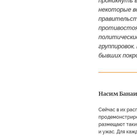
проникнуть 
некоторые в
правительст
противостоя
политически
группировок
бывших покр
Насим Банаи 
Сейчас в их рас
продемонстриров
размещают такие
и ужас. Для каж