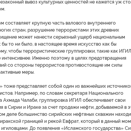
езаконный вывоз культурных ценностей не кажется уж сто
м.
зм составляет крупную часть валового внутреннего
ногих стран, разрушение террористами этих древних
 хищение может нанести серьезный ущерб национальным
 бы то ни было, в настоящее время искусство как бы
му, чтобы террористические группировки, такие как ИГИЛ
е интенсивнее. Именно поэтому в целях предотвращения
вий со стороны террористов противостоящие им силы
активные меры.
» тоже представляет собой один из важнейших источнико
истов. Например, по словам секретаря Национального
а Ахмада Чалаби, группировка ИГИЛ обеспечивает свои
я в Сирии и Ираке за счет продажи нефти, добываемой в э
мом деле большинство сирийских нефтяных скважин находи
иракской границей и рекой Евфрат, который в данный мо
 игиловцами. До появления «Исламского государства» С