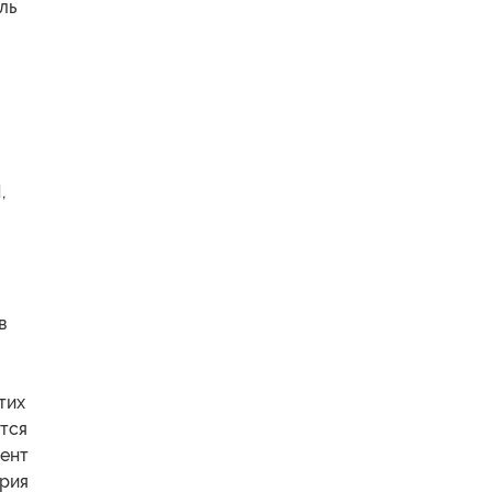
ль
,
в
тих
тся
мент
ирия