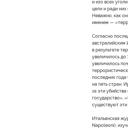
и изо всех угол
цели и ради них 
Неважно, как он
именем — «терр
Согласно после
австралийским 
в результате те
увеличилось до 1
увеличилось поч
террористически
последних года
на пять стран: 
за эти убийства
государство», «
существуют эти
Итальянская жу
Napoleoni), изу