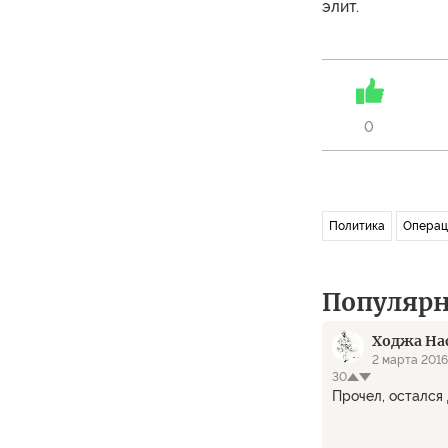
элит.
0
Политика
Операц
Популяр
Ходжа На
2 марта 2016
30
Прочел, остался 