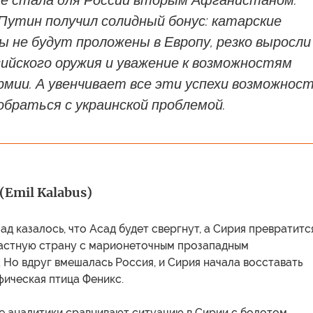
 не стала для России вторым Афганистаном.
Путин получил солидный бонус: катарские
 не будут проложены в Европу, резко выросли
ийского оружия и уважение к возможностям
рмии. А увенчивает все эти успехи возможнос
обраться с украинской проблемой.
(Emil Kalabus)
ад казалось, что Асад будет свергнут, а Сирия превратитс
частную страну с марионеточным прозападным
 Но вдруг вмешалась Россия, и Сирия начала восставать
ифическая птица Феникс.
е аналитики сравнивают ситуацию в Сирии с болотом,