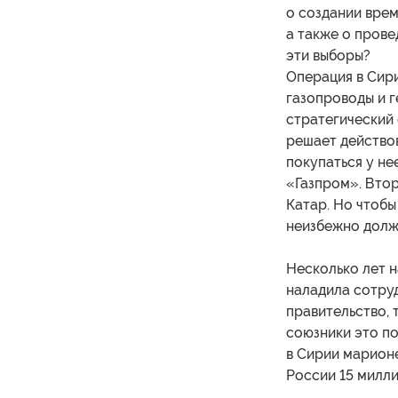
о создании врем
а также о прове
эти выборы?
Операция в Сири
газопроводы и г
стратегический 
решает действов
покупаться у не
«Газпром». Вто
Катар. Но чтобы
неизбежно долж
Несколько лет н
наладила сотруд
правительство, 
союзники это по
в Сирии марион
России 15 милли