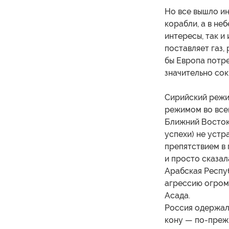
Но все вышло ин
корабли, а в не
интересы, так и
поставляет газ,
бы Европа потре
значительно сок
Сирийский режи
режимом во все
Ближний Восток 
успехи) не устр
препятствием в 
и просто сказал
Арабская Респу
агрессию огром
Асада.
Россия одержала
кону — по-прежн