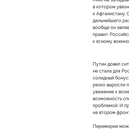
в котором увяз
к Афганистану. 
дальнейшего раз
вообще он являе
правит. Российс
к ясному военно
Путин довел сит
не стала для Ро
солидный бонус:
резко выросли 
уважение к возм
возможность спо
проблемой. И пр
на втором фрон
Перемирие може