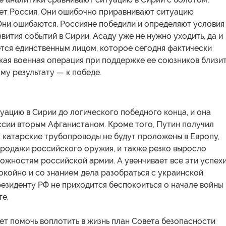
нет Россия. Они ошибочно приравнивают ситуацию
Они ошибаются. Россияне победили и определяют условия
вития событий в Сирии. Асаду уже не нужно уходить, да и
тся единственным лицом, которое сегодня фактически
кая военная операция при поддержке ее союзников близи
му результату — к победе.
уацию в Сирии до логического победного конца, и она
ссии вторым Афганистаном. Кроме того, Путин получил
 катарские трубопроводы не будут проложены в Европу,
продажи российского оружия, и также резко выросло
ожностям российской армии. А увенчивает все эти успех
койно и со знанием дела разобраться с украинской
езиденту РФ не приходится беспокоиться о начале войны
те.
т помочь воплотить в жизнь план Совета безопасности