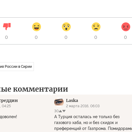
0
0
0
0
0
ия России в Сирии
ные комментарии
среддин
Laska
, 04:25
2 марта 2016, 06:03
30
доволен!
А Турция осталась не только без
газового хаба, но и без скидок и
преференций от Газпрома. Помидорам