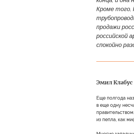
конца, и она
Кроме того, 
трубопроводы
продажи росс
российской а
спокойно раз
Эмил Клабус 
Еще полгода наз
в еще одну нес
правительством.
из пепла, как м
Многие западны