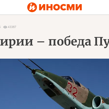
5
43387
ирии – победа П