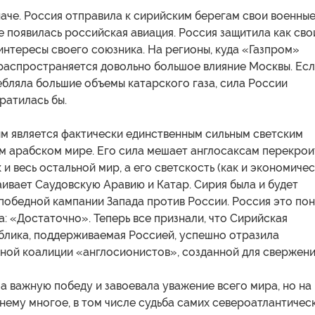
аче. Россия отправила к сирийским берегам свои военны
бе появилась российская авиация. Россия защитила как сво
 интересы своего союзника. На регионы, куда «Газпром»
 распространяется довольно большое влияние Москвы. Ес
бляла большие объемы катарского газа, сила России
ратилась бы.
м является фактически единственным сильным светским
м арабском мире. Его сила мешает англосаксам перекрои
и весь остальной мир, а его светскость (как и экономиче
аивает Саудовскую Аравию и Катар. Сирия была и будет
победной кампании Запада против России. Россия это по
а: «Достаточно». Теперь все признали, что Сирийская
блика, поддерживаемая Россией, успешно отразила
ной коалиции «англосионистов», созданной для свержен
 важную победу и завоевала уважение всего мира, но на
ему многое, в том числе судьба самих североатлантичес