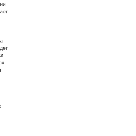
ии,
рает
на
удет
ся
ся
й
о