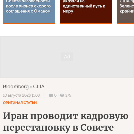
Совете безопасности
указали на
США п
после анонса скорого
единственный путь к
Зеленс
соглашения с Оманом
миру
крайн
Bloomberg
США
0
375
10 августа 2026 11:08
ОРИГИНАЛ СТАТЬИ
Иран проводит кадровую
перестановку в Совете