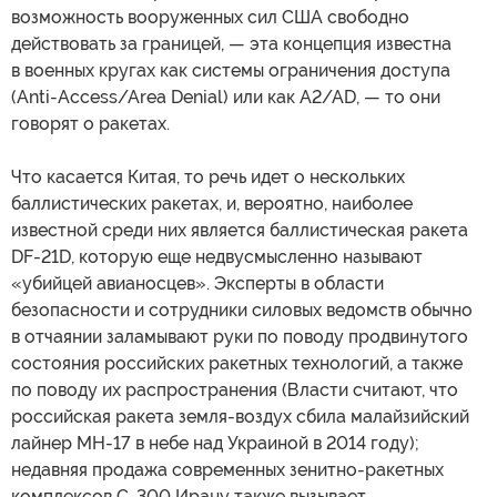
возможность вооруженных сил США свободно
действовать за границей, — эта концепция известна
в военных кругах как системы ограничения доступа
(Anti-Access/Area Denial) или как A2/AD, — то они
говорят о ракетах.
Что касается Китая, то речь идет о нескольких
баллистических ракетах, и, вероятно, наиболее
известной среди них является баллистическая ракета
DF-21D, которую еще недвусмысленно называют
«убийцей авианосцев». Эксперты в области
безопасности и сотрудники силовых ведомств обычно
в отчаянии заламывают руки по поводу продвинутого
состояния российских ракетных технологий, а также
по поводу их распространения (Власти считают, что
российская ракета земля-воздух сбила малайзийский
лайнер MH-17 в небе над Украиной в 2014 году);
недавняя продажа современных зенитно-ракетных
комплексов С-300 Ирану также вызывает