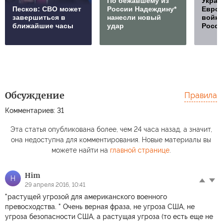
По бежавшему из
Украи
Песков: СВО может
России Надеждину*
Европ
завершиться в
нанесли новый
войну
ближайшие часы
удар
Росс
Обсуждение
Правила
Комментариев: 31
Эта статья опубликована более, чем 24 часа назад, а значит,
она недоступна для комментирования. Новые материалы вы
можете найти на
главной странице
.
Him
H
29 апреля 2016, 10:41
"растущей угрозой для американского военного
превосходства. " Очень верная фраза, не угроза США, не
угроза безопасности США, а растущая угроза (то есть еще не