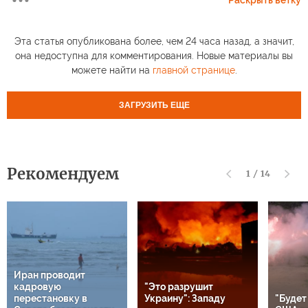
Раскрыть ветку
Эта статья опубликована более, чем 24 часа назад, а значит,
она недоступна для комментирования. Новые материалы вы
можете найти на
главной странице
.
ЗАГРУЗИТЬ ЕЩЕ
Рекомендуем
1
/
14
Иран проводит
кадровую
"Это разрушит
перестановку в
Украину": Западу
"Будет