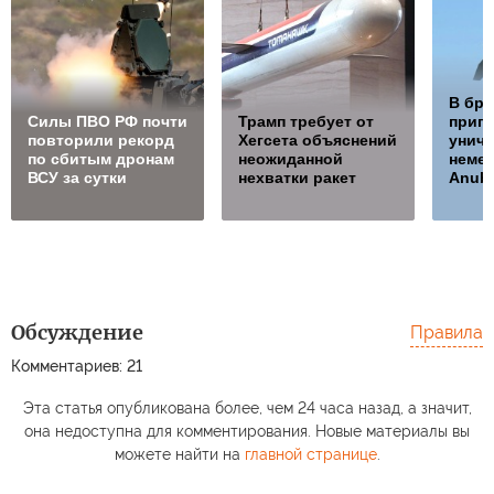
В бря
Cилы ПВО РФ почти
Трамп требует от
приг
повторили рекорд
Хегсета объяснений
унич
по сбитым дронам
неожиданной
неме
ВСУ за сутки
нехватки ракет
Anubi
Обсуждение
Правила
Комментариев: 21
Эта статья опубликована более, чем 24 часа назад, а значит,
она недоступна для комментирования. Новые материалы вы
можете найти на
главной странице
.