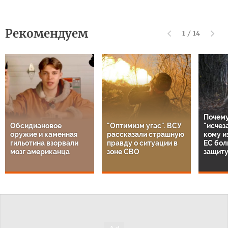
Рекомендуем
1
/
14
Почему
Обсидиановое
"Оптимизм угас". ВСУ
"исчез
оружие и каменная
рассказали страшную
кому и
гильотина взорвали
правду о ситуации в
ЕС бол
мозг американца
зоне СВО
защиту