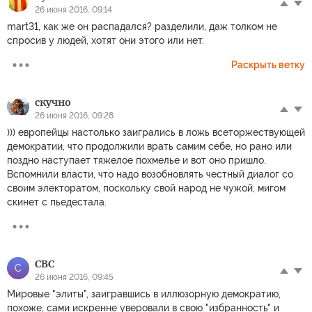
26 июня 2016, 09:14
mart31, как же он распадался? разделили, даж толком не
спросив у людей, хотят они этого или нет.
Раскрыть ветку
скучно
26 июня 2016, 09:28
))) европейцы настолько заигрались в ложь всеторжествующей
демократии, что продолжили врать самим себе, но рано или
поздно наступает тяжелое похмелье и вот оно пришло.
Вспомнили власти, что надо возобновлять честный диалог со
своим электоратом, поскольку свой народ не чужой, мигом
скинет с пьедестала.
СВС
С
26 июня 2016, 09:45
Мировые "элиты", заигравшись в иллюзорную демократию,
похоже, сами искренне уверовали в свою "избранность" и