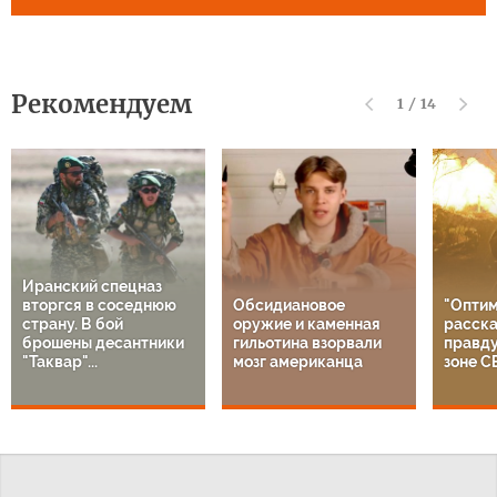
Рекомендуем
1
/
14
Иранский спецназ
вторгся в соседнюю
Обсидиановое
"Оптим
страну. В бой
оружие и каменная
расска
брошены десантники
гильотина взорвали
правду
"Таквар"...
мозг американца
зоне С