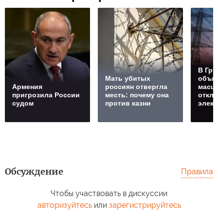
В Гру
Мать убитых
объя
Армения
россиян отвергла
масш
пригрозила России
месть: почему она
откл
судом
против казни
элект
Обсуждение
Правила
Чтобы участвовать в дискуссии
авторизуйтесь
или
зарегистрируйтесь