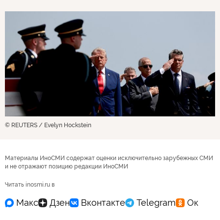
© REUTERS / Evelyn Hockstein
Материалы ИноСМИ содержат оценки исключительно зарубежных СМИ
и не отражают позицию редакции ИноСМИ
Читать inosmi.ru в