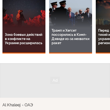
Трамп и Хегсет
Перед 
Зона боевых действий
поссорились в Кэмп-
тихий 
в конфликте на
Дэвиде из-за нехватки
украин
Украине расширилась
ракет
регио
Al Khaleej
ОАЭ