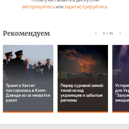
авторизуйтесь
или
зарегистрируйтесь
Рекомендуем
1
/
14
Трамп и Хегсет
Перед суровой зимой:
Устаре
поссорились в Кэмп-
тихий исход
для Ук
Дэвиде из-за нехватки
украинцев и забытые
"Залуж
ракет
регионы
эмоция