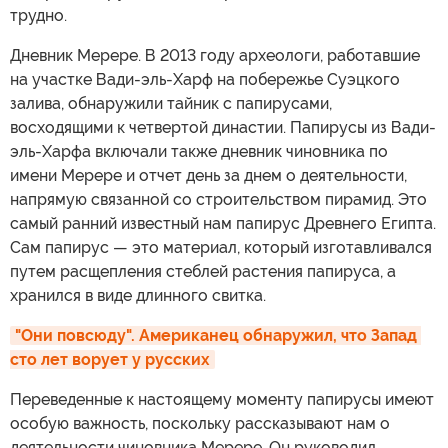
трудно.
Дневник Мерере. В 2013 году археологи, работавшие
на участке Вади-эль-Харф на побережье Суэцкого
залива, обнаружили тайник с папирусами,
восходящими к четвертой династии. Папирусы из Вади-
эль-Харфа включали также дневник чиновника по
имени Мерере и отчет день за днем о деятельности,
напрямую связанной со строительством пирамид. Это
самый ранний известный нам папирус Древнего Египта.
Сам папирус — это материал, который изготавливался
путем расщепления стеблей растения папируса, а
хранился в виде длинного свитка.
"Они повсюду". Американец обнаружил, что Запад 
сто лет ворует у русских
Переведенные к настоящему моменту папирусы имеют
особую важность, поскольку рассказывают нам о
деятельности чиновника Мерере. Он руководил