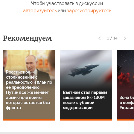
Чтобы участвовать в дискуссии
авторизуйтесь
или
зарегистрируйтесь
Рекомендуем
1
/
14
Российское
столкновение с
реальностью и план по
ее преодолению.
Путин все же меняет
Вьетнам стал первым
армию для войны,
заказчиком Як-130М
Зона б
которая остается без
после глубокой
в конф
фронта
модернизации
Украин