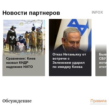
Новости партнеров
INFOX
Отказ Нетаньяху от
Бывш
Сравнение: Киев
встречи с
СБУ 
назвал КНДР
Зеленским ударил
исти
надежнее НАТО
по имиджу Киева
отст
Обсуждение
Правила