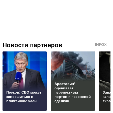
Новости партнеров
INFOX
Арестович*
оценивает
Песков: СВО может
перспективы
Запад
завершиться в
портов и «зерновой
капи
ближайшие часы
сделки»
Укра