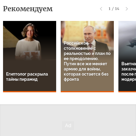
Рекомендуем
1
/
14
Российское
столкновение с
реальностью и план по
ее преодолению.
Путин все же меняет
Вьетна
армию для войны,
заказч
Египтолог раскрыла
которая остается без
после 
тайны пирамид
фронта
модер