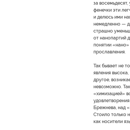
за восемьдесят,
фенечки эти лег
и делюсь ими на
немедленно — д
страшно уменьши
от нанопартий д
понятии «нано»
прославления.
Так бывает не т
явления высока,
другое, возника
невозможно. Та
«химизацией» в
удовлетворения
Брежнева, над 
Стоило только н
как носители яз