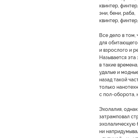
квинтер, финтер,
эни, бени, раба,
квинтер, финтер,
Все дело в том,
для обитающего 
и взрослого и ре
Называется эта 
в такие времена
удалые и модны
назад такой час
только нанотехн
с пол-оборота, 
Эхолалия, однак
затрамповал стр
эхолалическую б
ни напридумыва