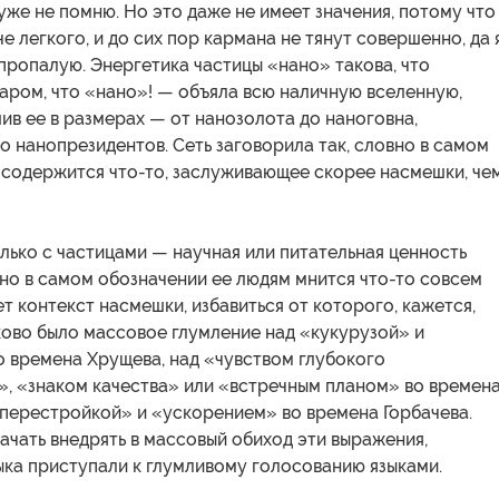
 уже не помню. Но это даже не имеет значения, потому что
че легкого, и до сих пор кармана не тянут совершенно, да 
пропалую. Энергетика частицы «нано» такова, что
аром, что «нано»! — объяла всю наличную вселенную,
в ее в размерах — от нанозолота до наноговна,
о нанопрезидентов. Сеть заговорила так, словно в самом
 содержится что-то, заслуживающее скорее насмешки, че
олько с частицами — научная или питательная ценность
 но в самом обозначении ее людям мнится что-то совсем
ет контекст насмешки, избавиться от которого, кажется,
ково было массовое глумление над «кукурузой» и
о времена Хрущева, над «чувством глубокого
», «знаком качества» или «встречным планом» во времен
«перестройкой» и «ускорением» во времена Горбачева.
ачать внедрять в массовый обиход эти выражения,
ыка приступали к глумливому голосованию языками.