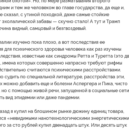
иной охотой». Но, по мере разматывания второго
дним и тем же человеком во главе государства, да еще и,
бе сказал, с утиной походкой, даже самые стойкие
 эхолалической забавы — скучно стало! А тут и Трамп
ина видный, самцовый и безгвоздевый.
алии изучено пока плохо, а вот последствия ее
 для психического здоровья человека как раз изучены
ледствия, известные как синдромы Ретта и Туретта (это д
а, имена которых совершенно напрасно требуют рифмы
йствительно считаются психическими расстройствами.
 судить по специальной литературе, расстройства эти,
х можно добавить еще и болезни Аспергера и Пика, чисто
 но с помощью живой речи, запущенной в социальные сети
ть вид эпидемии или даже пандемии.
азад я купил на блошином рынке дюжину единиц товара,
лся «невидимыми нанотехнологическими энергетическим
го за сто рублей купил двенадцать штук. Или десять штук