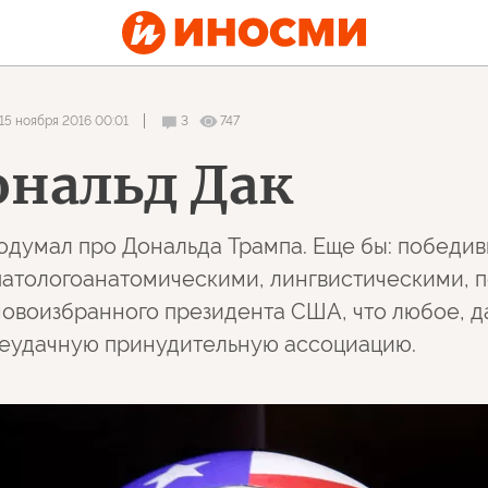
15 ноября 2016 00:01
3
747
ональд Дак
 подумал про Дональда Трампа. Еще бы: победи
патологоанатомическими, лингвистическими, 
овоизбранного президента США, что любое, 
неудачную принудительную ассоциацию.