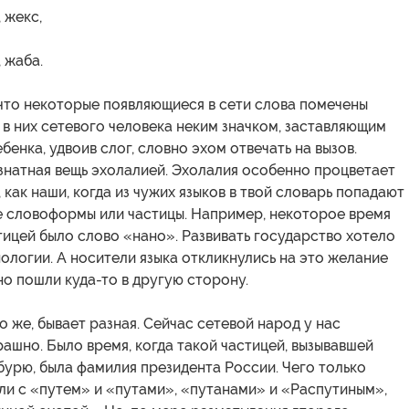
 жекс,
 жаба.
 что некоторые появляющиеся в сети слова помечены
в них сетевого человека неким значком, заставляющим
бенка, удвоив слог, словно эхом отвечать на вызов.
знатная вещь эхолалией. Эхолалия особенно процветает
, как наши, когда из чужих языков в твой словарь попадают
е словоформы или частицы. Например, некоторое время
тицей было слово «нано». Развивать государство хотело
ологии. А носители языка откликнулись на это желание
но пошли куда-то в другую сторону.
о же, бывает разная. Сейчас сетевой народ у нас
ашно. Было время, когда такой частицей, вызывавшей
урю, была фамилия президента России. Чего только
ли с «путем» и «путами», «путанами» и «Распутиным»,