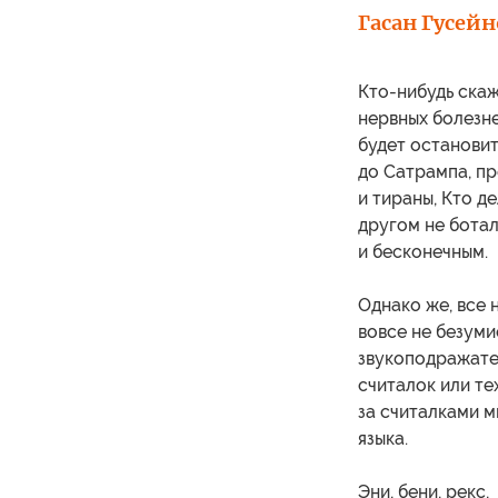
Гасан Гусейн
Кто-нибудь скаж
нервных болезн
будет остановит
до Сатрампа, пр
и тираны, Кто д
другом не ботал
и бесконечным.
Однако же, все 
вовсе не безуми
звукоподражател
считалок или те
за считалками м
языка.
Эни, бени, рекс,