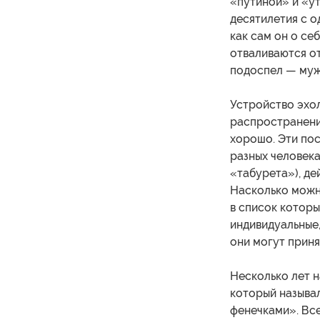
«путиной» и «ут
десятилетия с о
как сам он о се
отваливаются от
подоспел — мужч
Устройство эхол
распространения
хорошо. Эти пос
разных человек
«табурета»), де
Насколько можно
в список которы
индивидуальные,
они могут приня
Несколько лет н
который называ
фенечками». Все