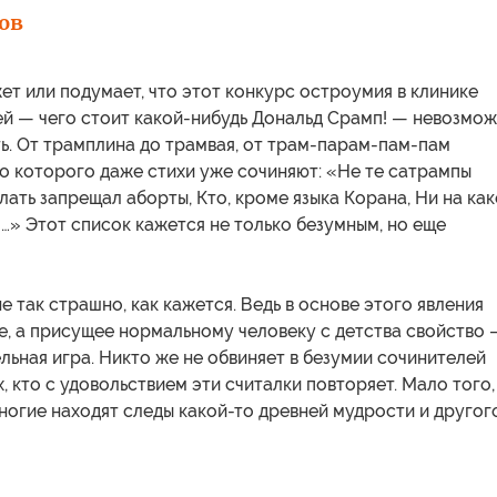
ов
ет или подумает, что этот конкурс остроумия в клинике
ей — чего стоит какой-нибудь Дональд Срамп! — невозмо
ь. От трамплина до трамвая, от трам-парам-пам-пам
о которого даже стихи уже сочиняют: «Не те сатрампы
елать запрещал аборты, Кто, кроме языка Корана, Ни на ка
…» Этот список кажется не только безумным, но еще
не так страшно, как кажется. Ведь в основе этого явления
е, а присущее нормальному человеку с детства свойство 
ьная игра. Никто же не обвиняет в безумии сочинителей
х, кто с удовольствием эти считалки повторяет. Мало того,
ногие находят следы какой-то древней мудрости и другог