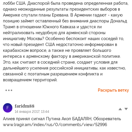
лобби США. Диаспорой была проведена определенная работа,
однако неожиданные результаты президентских выборов в
Америке спутали планы Еревана. В Армении гадают - какую
позицию займет оставленный без внимания диаспоры Дональд
Трамп в отношении Южного Кавказа и удастся ли
нейтрализовать неудобную для армянской стороны
инициативу Москвы? Особенно беспокоит наших соседей то,
что новый президент США недостаточно информирован в
карабахском вопросе, а также не проявляет большого
интереса к армянскому фактору в американской политике.
Это, как считают в соседней стране, создает условия для
дальнейшего усиления российской инициативы, как известно,
связанной с поэтапным разрешением конфликта и
возвращением территорий.
Раскрыть ветку
faridm88
F
14 января 2017, 13:44
Алиев принял сигнал Путина Акоп БАДАЛЯН, Обозреватель
www.lragir.am/index/rus/0/comments/view/52996