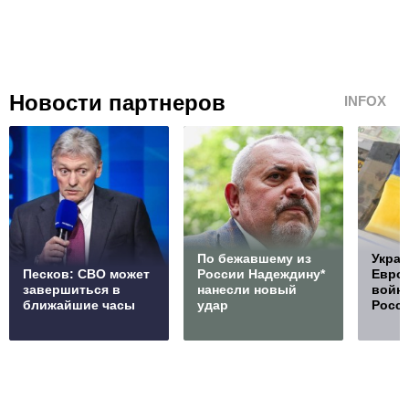
Новости партнеров
INFOX
По бежавшему из
Украи
Песков: СВО может
России Надеждину*
Европ
завершиться в
нанесли новый
войну
ближайшие часы
удар
Росс