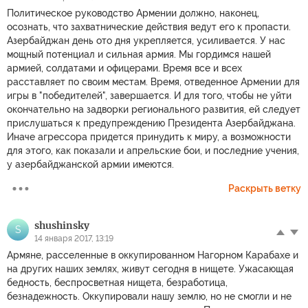
Политическое руководство Армении должно, наконец,
осознать, что захватнические действия ведут его к пропасти.
Азербайджан день ото дня укрепляется, усиливается. У нас
мощный потенциал и сильная армия. Мы гордимся нашей
армией, солдатами и офицерами. Время все и всех
расставляет по своим местам. Время, отведенное Армении для
игры в "победителей", завершается. И для того, чтобы не уйти
окончательно на задворки регионального развития, ей следует
прислушаться к предупреждению Президента Азербайджана.
Иначе агрессора придется принудить к миру, а возможности
для этого, как показали и апрельские бои, и последние учения,
у азербайджанской армии имеются.
Раскрыть ветку
shushinsky
S
14 января 2017, 13:19
Армяне, расселенные в оккупированном Нагорном Карабахе и
на других наших землях, живут сегодня в нищете. Ужасающая
бедность, беспросветная нищета, безработица,
безнадежность. Оккупировали нашу землю, но не смогли и не