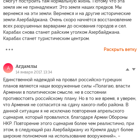
смогут построить там нормальную жизнь. Потому что эта
земля им не принадлежит. Это земля наших предков. Мы
вернемся на эти земли. Вернемся и на другие исторические
земли Азербайджана. Очень скоро начнётся восстановление
всех разрушенных варварами до основания городов и сел.
Карабах снова станет райским уголком Азербайджана.
Карабах станет туристическим центром.
Раскрыть ветку
Агдамлы
А
14 января 2017, 13:34
Единственной надеждой на провал российско-турецких
планов являются наши вооруженные силы «Полагаю, власти
Армении в политическом смысле, не в состоянии
противостоять российскому плану. Но в то же время, я уверен,
что Армения не согласится на сдачу какого-либо района. В
данной ситуации я не исключаю повторения апрельского
сценария, который провалился, благодаря Армии Обороны
НКР. Повторение этого сценария более чем реалистично, при
этом, в следующий раз Азербайджану из Кремля дадут более
широкие полномочия на использование вооружений», –