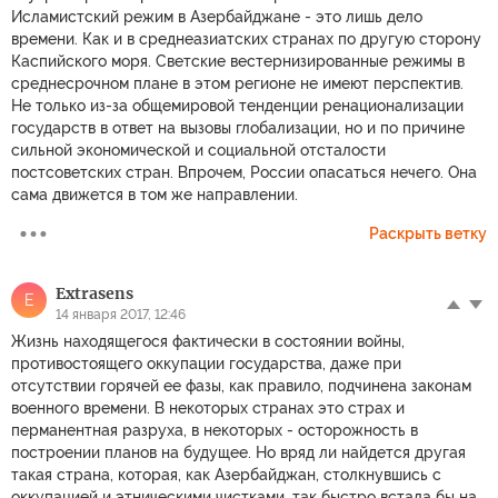
Исламистский режим в Азербайджане - это лишь дело
времени. Как и в среднеазиатских странах по другую сторону
Каспийского моря. Светские вестернизированные режимы в
среднесрочном плане в этом регионе не имеют перспектив.
Не только из-за общемировой тенденции ренационализации
государств в ответ на вызовы глобализации, но и по причине
сильной экономической и социальной отсталости
постсоветских стран. Впрочем, России опасаться нечего. Она
сама движется в том же направлении.
Раскрыть ветку
Extrasens
E
14 января 2017, 12:46
Жизнь находящегося фактически в состоянии войны,
противостоящего оккупации государства, даже при
отсутствии горячей ее фазы, как правило, подчинена законам
военного времени. В некоторых странах это страх и
перманентная разруха, в некоторых - осторожность в
построении планов на будущее. Но вряд ли найдется другая
такая страна, которая, как Азербайджан, столкнувшись с
оккупацией и этническими чистками, так быстро встала бы на