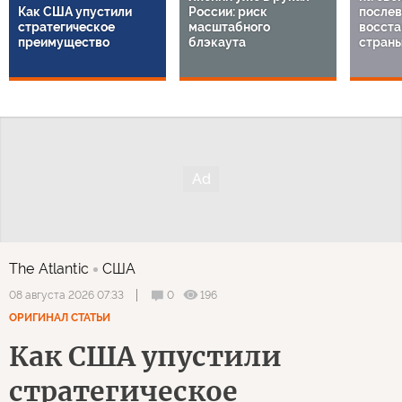
Как США упустили
России: риск
послев
стратегическое
масштабного
восста
преимущество
блэкаута
стран
The Atlantic
США
0
196
08 августа 2026 07:33
ОРИГИНАЛ СТАТЬИ
Как США упустили
стратегическое