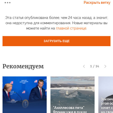
Раскрыть ветку
Эта статья опубликована более, чем 24 часа назад, а значит,
она недоступна для комментирования. Новые материалы вы
можете найти на
главной странице
.
ЗАГРУЗИТЬ ЕЩЕ
Рекомендуем
1
/
14
Законч
этой о
"Ахиллесова пята"
хочет 
Японии уже в руках
на сво