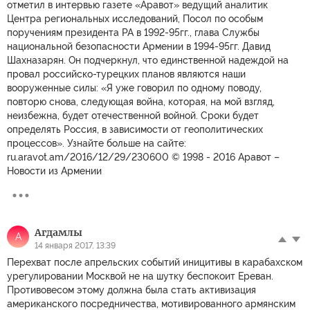
отметил в интервью газете «Аравот» ведущий аналитик
Центра региональных исследований, Посол по особым
поручениям президента РА в 1992-95гг., глава Службы
национальной безопасности Армении в 1994-95гг. Давид
Шахназарян. Он подчеркнул, что единственной надеждой на
провал российско-турецких планов являются наши
вооруженные силы: «Я уже говорил по одному поводу,
повторю снова, следующая война, которая, на мой взгляд,
неизбежна, будет отечественной войной. Сроки будет
определять Россия, в зависимости от геополитических
процессов». Узнайте больше на сайте:
ru.aravot.am/2016/12/29/230600 © 1998 - 2016 Аравот –
Новости из Армении
Агдамлы
А
14 января 2017, 13:39
Перехват после апрельских событий иницитивы в карабахском
урегулировании Москвой не на шутку беспокоит Ереван.
Противовесом этому должна была стать активизация
американского посредничества, мотивированного армянским