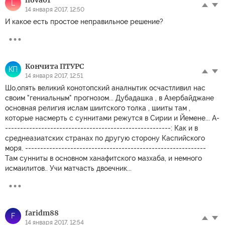
liova01
L
14 января 2017, 12:50
И какое есть простое неправильное решение?
Кончита ПТУРС
КП
14 января 2017, 12:51
Шо,опять великий конотопский аналнытик осчастливил нас
своим "гениальным" прогнозом... Дубадашка , в Азербайджане
основная религия ислам шиитского толка , шииты там ,
которые насмерть с суннитами режутся в Сирии и Йемене... А-
-------------------------------------------------------: Как и в
среднеазиатских странах по другую сторону Каспийского
моря. ------------------------------------------------------------
Там сунниты в основном ханафитского мазхаба, и немного
исмаилитов.. Учи матчасть двоечник...
faridm88
F
14 января 2017, 12:54