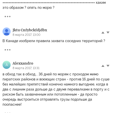
============================================================= каким
это образом ? опять по морю ?
Jktu Cnfybckfdjdbx
8 марта 2017, 13:00
В Канаде изобрели правила захвата соседних территорий ?
Alexxandro
A
8 марта 2017, 13:31
в обход так в обход... 36 дней по морям с проходом мимо
пиратских районов и воюющих стран - против 16 дней по суше
без малейших препятствий конечно намного выгоднее, когда в
два с лишним раза дольше да с двумя перевалками в порту и с
риском быть захваченным или потопленным - да просто
очередь выстроиться отправлять грузы подольше да
поопаснее!