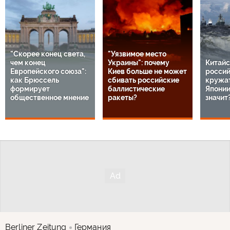
"Скорее конец света,
"Уязвимое место
чем конец
Украины": почему
Китайс
Европейского союза":
Киев больше не может
россий
как Брюссель
сбивать российские
кружат
формирует
баллистические
Японии
общественное мнение
ракеты?
значит
Berliner Zeitung
Германия