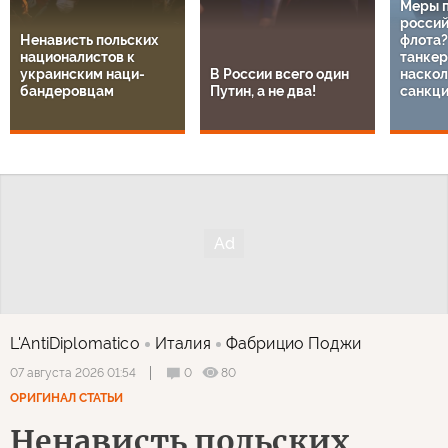
Меры 
россий
Ненависть польских
флота?
националистов к
танкер
украинским наци-
В России всего один
наскол
бандеровцам
Путин, а не два!
санкц
L'AntiDiplomatico
Италия
Фабрицио Поджи
0
80
07 августа 2026 01:54
ОРИГИНАЛ СТАТЬИ
Ненависть польских