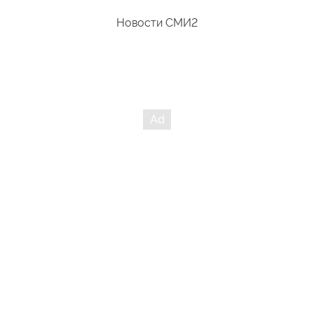
Украинские нацисты сначала разделаются с носителями
русской культуры, потом еврейской, потом обязательно
Новости СМИ2
придут за Портниковым.