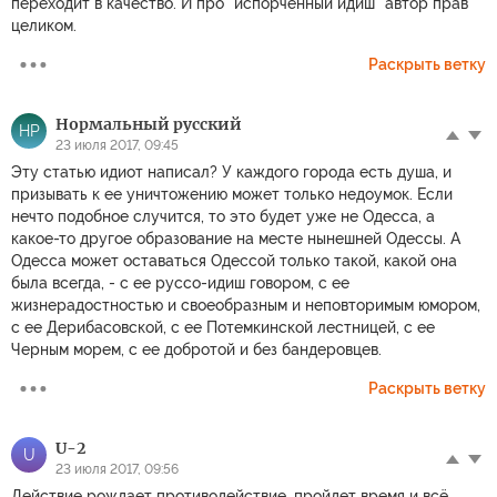
переходит в качество. И про "испорченный идиш" автор прав
целиком.
Раскрыть ветку
Нормальный русский
НР
23 июля 2017, 09:45
Эту статью идиот написал? У каждого города есть душа, и
призывать к ее уничтожению может только недоумок. Если
нечто подобное случится, то это будет уже не Одесса, а
какое-то другое образование на месте нынешней Одессы. А
Одесса может оставаться Одессой только такой, какой она
была всегда, - с ее руссо-идиш говором, с ее
жизнерадостностью и своеобразным и неповторимым юмором,
с ее Дерибасовской, с ее Потемкинской лестницей, с ее
Черным морем, с ее добротой и без бандеровцев.
Раскрыть ветку
U-2
U
23 июля 2017, 09:56
Действие рождает противодействие, пройдет время и всё