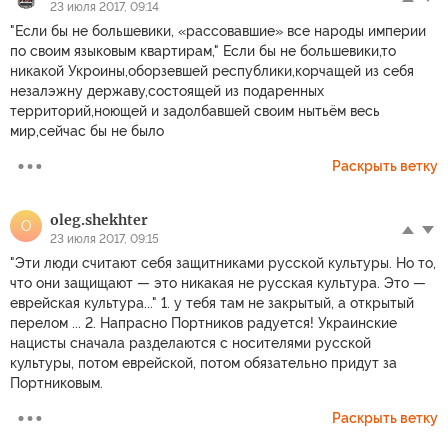
23 июля 2017, 09:14
"Если бы не большевики, «рассовавшие» все народы империи
по своим языковым квартирам," Если бы не большевики,то
никакой Укроины,оборзевшей республики,корчащей из себя
незалэжну державу,состоящей из подаренных
территорий,ноющей и задолбавшей своим нытьём весь
мир,сейчас бы не было
Раскрыть ветку
oleg.shekhter
O
23 июля 2017, 09:15
"Эти люди считают себя защитниками русской культуры. Но то,
что они защищают — это никакая не русская культура. Это —
еврейская культура..." 1. у тебя там не закрытый, а открытый
перелом ... 2. Напрасно Портников радуется! Украинские
нацисты сначала разделаются с носителями русской
культуры, потом еврейской, потом обязательно придут за
Портниковым.
Раскрыть ветку