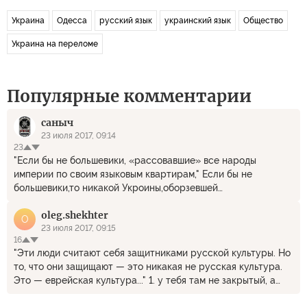
Украина
Одесса
русский язык
украинский язык
Общество
Украина на переломе
Популярные комментарии
саныч
23 июля 2017, 09:14
23
"Если бы не большевики, «рассовавшие» все народы
империи по своим языковым квартирам," Если бы не
большевики,то никакой Укроины,оборзевшей
республики,корчащей из себя незалэжну
oleg.shekhter
державу,состоящей из подаренных территорий,ноющей и
O
задолбавшей своим нытьём весь мир,сейчас бы не было
23 июля 2017, 09:15
16
"Эти люди считают себя защитниками русской культуры. Но
то, что они защищают — это никакая не русская культура.
Это — еврейская культура..." 1. у тебя там не закрытый, а
открытый перелом ... 2. Напрасно Портников радуется!