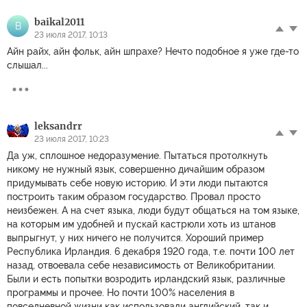
baikal2011
B
23 июля 2017, 10:13
Айн райх, айн фольк, айн шпрахе? Нечто подобное я уже где-то
слышал...
leksandrr
23 июля 2017, 10:23
Да уж, сплошное недоразумение. Пытаться протолкнуть
никому не нужный язык, совершенно дичайшим образом
придумывать себе новую историю. И эти люди пытаются
построить таким образом государство. Провал просто
неизбежен. А на счет языка, люди будут общаться на том языке,
на которым им удобней и пускай кастрюли хоть из штанов
выпрыгнут, у них ничего не получится. Хороший пример
Республика Ирландия. 6 декабря 1920 года, т.е. почти 100 лет
назад, отвоевала себе независимость от Великобритании.
Были и есть попытки возродить ирландский язык, различные
программы и прочее. Но почти 100% населения в
повседневной жизни как использовали английский, так и