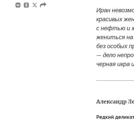
Иран невозм
красивых жен
с нефтью и 
жениться на
без особых 
— дело непро
черная икра 
Александр Л
Редкий делика