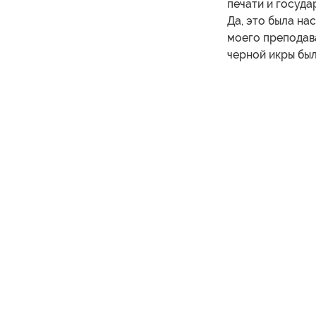
печати и госуда
Да, это была на
моего преподава
черной икры был