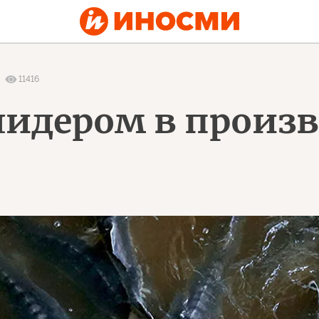
11416
 лидером в произ