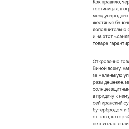
Как правило, че
гостиницах, в о
международных 
жестяные баноч
дополнительно 
и на этот «сэнд
товара гарантир
Откровенно гово
Виной всему, на
за маленькую уп
разы дешевле, м
солнцезащитными
в придачу к нем
сей иранский су
бутербродом и б
от того, которы
не хватало соли