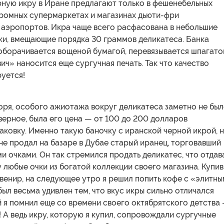
рную икру в Иране предлагают только в фешенебельных
громных супермаркетах и магазинах дьюти-фри
аэропортов. Икра чаще всего расфасована в небольшие
ки, вмещающие порядка 30 граммов деликатеса. Банка
оборачивается вощеной бумагой, перевязывается шпагат
вич» наносится еще сургучная печать. Так что качество
уется!
ря, особого ажиотажа вокруг деликатеса заметно не был
верное, была его цена — от 100 до 200 долларов
аковку. Именно такую баночку с иранской черной икрой, н
не продал на базаре в Дубае старый иранец, торговавший
 очками. Он так стремился продать деликатес, что отдав
у любые очки из богатой коллекции своего магазина. Купив
венир, на следующее утро я решил попить кофе с «элитн
ыл весьма удивлен тем, что вкус икры сильно отличался
й я помнил еще со времени своего октябрятского детства
! А ведь икру, которую я купил, сопровождали сургучные