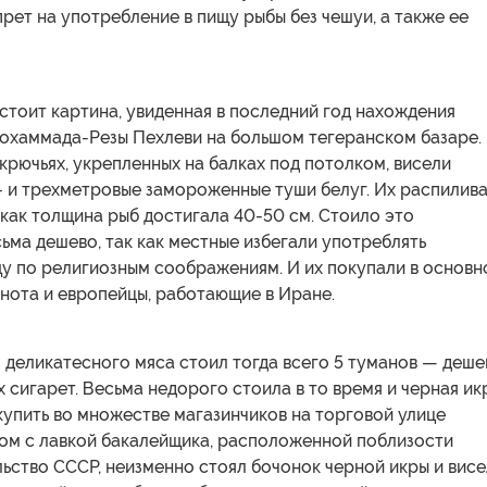
рет на употребление в пищу рыбы без чешуи, а также ее
 стоит картина, увиденная в последний год нахождения
Мохаммада-Резы Пехлеви на большом тегеранском базаре.
крючьях, укрепленных на балках под потолком, висели
- и трехметровые замороженные туши белуг. Их распилив
 как толщина рыб достигала 40-50 см. Стоило это
ьма дешево, так как местные избегали употреблять
щу по религиозным соображениям. И их покупали в основ
нота и европейцы, работающие в Иране.
 деликатесного мяса стоил тогда всего 5 туманов — деше
 сигарет. Весьма недорого стоила в то время и черная ик
упить во множестве магазинчиков на торговой улице
дом с лавкой бакалейщика, расположенной поблизости
льство СССР, неизменно стоял бочонок черной икры и вис