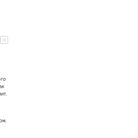
ого
ак
ит,
ом,