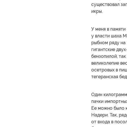
существовал зап
икры.
У меня в памяти
у власти шаха 
рыбном ряду на 
гигантские двух
бензопилой, так
великолепие вес
осетровых в пи
тегеранская бед
Один килограмм
пачки импортных
Ее можно было к
Надери. Так, ря
от входа в посо