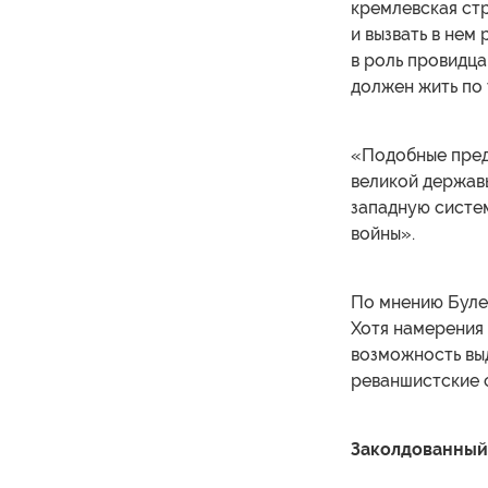
кремлевская стр
и вызвать в нем
в роль провидца
должен жить по 
«Подобные пред
великой держав
западную систе
войны».
По мнению Булег
Хотя намерения 
возможность вы
реваншистские с
Заколдованный 