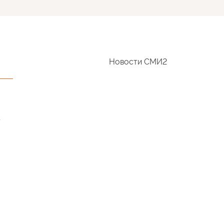
Новости СМИ2
м
т