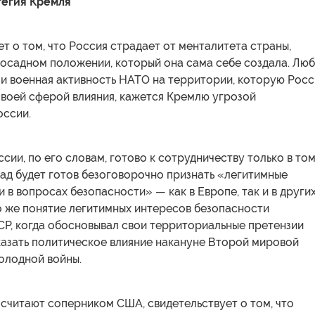
тегия Кремля
т о том, что Россия страдает от менталитета страны,
 осадном положении, который она сама себе создала. Лю
ли военная активность НАТО на территории, которую Росс
своей сферой влияния, кажется Кремлю угрозой
оссии.
сии, по его словам, готово к сотрудничеству только в то
пад будет готов безоговорочно признать «легитимные
 в вопросах безопасности» — как в Европе, так и в други
о же понятие легитимных интересов безопасности
СР, когда обосновывал свои территориальные претензии
казать политическое влияние накануне Второй мировой
холодной войны.
 считают соперником США, свидетельствует о том, что