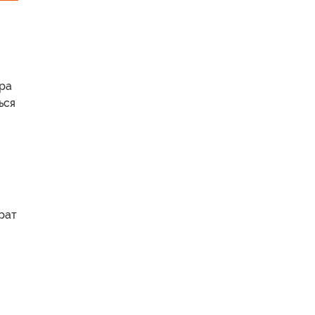
ира
ься
рат