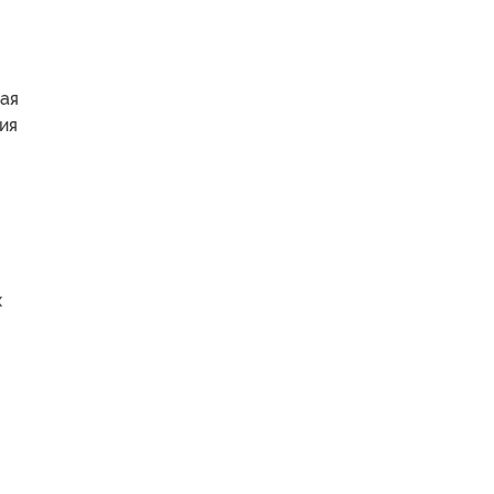
бая
ия
м
х