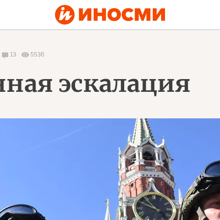
13
5536
ная эскалация