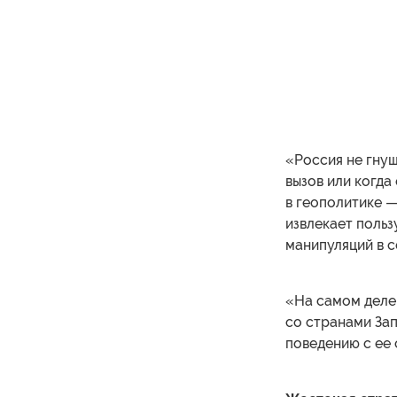
«Россия не гнуш
вызов или когда
в геополитике —
извлекает польз
манипуляций в с
«На самом деле,
со странами Зап
поведению с ее