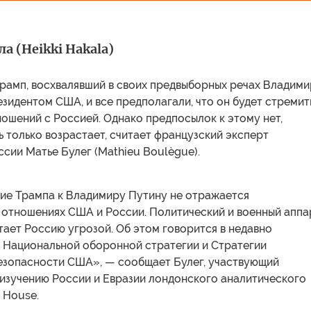
а (Heikki Hakala)
Трамп, восхвалявший в своих предвыборных речах Владим
езидентом США, и все предполагали, что он будет стремит
ошений с Россией. Однако предпосылок к этому нет,
 только возрастает, считает французский эксперт
сии Матье Булег (Mathieu Boulègue).
ие Трампа к Владимиру Путину не отражается
 отношениях США и России. Политический и военный аппа
ает Россию угрозой. Об этом говорится в недавно
 Национальной оборонной стратегии и Стратегии
езопасности США», — сообщает Булег, участвующий
 изучению России и Евразии лондонского аналитического
 House.