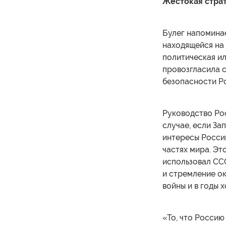
Жестокая стра
Булег напоминае
находящейся на
политическая и
провозгласила 
безопасности Р
Руководство Рос
случае, если За
интересы России
частях мира. Эт
использовал СС
и стремление о
войны и в годы 
«То, что Россию