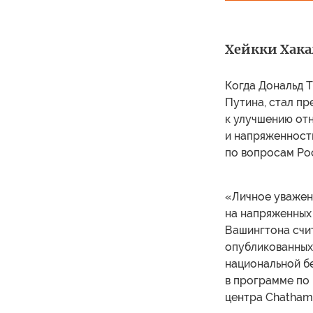
Хейкки Хакал
Когда Дональд 
Путина, стал пр
к улучшению отн
и напряженность
по вопросам Рос
«Личное уважен
на напряженных
Вашингтона счит
опубликованных
национальной б
в программе по
центра Chatham