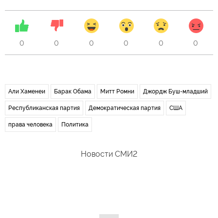
0
0
0
0
0
0
Али Хаменеи
Барак Обама
Митт Ромни
Джордж Буш-младший
Республиканская партия
Демократическая партия
США
права человека
Политика
Новости СМИ2