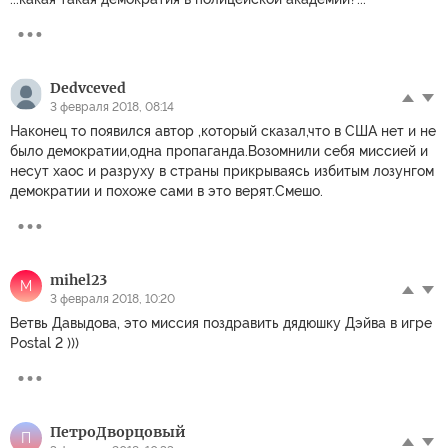
Dedvceved
3 февраля 2018, 08:14
Наконец то появился автор ,который сказал,что в США нет и не
было демократии,одна пропаганда.Возомнили себя миссией и
несут хаос и разруху в страны прикрываясь избитым лозунгом
демократии и похоже сами в это верят.Смешо.
mihel23
M
3 февраля 2018, 10:20
Ветвь Давыдова, это миссия поздравить дядюшку Дэйва в игре
Postal 2 )))
ПетроДворцовый
П