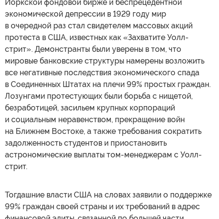
Йоркской фондовой бирже и беспрецедентной
экономической депрессии в 1929 году мир
в очередной раз стал свидетелем массовых акций
протеста в США, известных как «Захватите Уолл-
стрит». Демонстранты были уверены в том, что
мировые банковские структуры намерены возложить
все негативные последствия экономического спада
в Соединенных Штатах на плечи 99% простых граждан.
Лозунгами протестующих были борьба с нищетой,
безработицей, засильем крупных корпораций
и социальным неравенством, прекращение войн
на Ближнем Востоке, а также требования сократить
задолженность студентов и приостановить
астрономические выплаты том-менеджерам с Уолл-
стрит.
Тогдашние власти США на словах заявили о поддержке
99% граждан своей страны и их требований в адрес
финансовой элиты, связанной по большей части